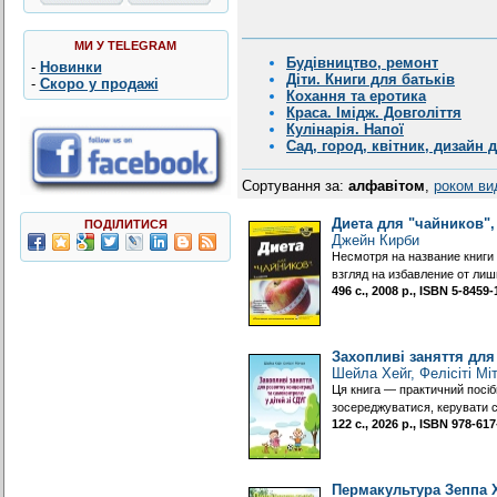
МИ У TELEGRAM
Будівництво, ремонт
-
Новинки
Діти. Книги для батьків
-
Скоро у продажі
Кохання та еротика
Краса. Імідж. Довголіття
Кулінарія. Напої
Сад, город, квітник, дизайн 
Сортування за:
алфавітом
,
роком ви
Диета для "чайников",
ПОДІЛИТИСЯ
Джейн Кирби
Несмотря на название книги 
взгляд на избавление от лиш
496 с., 2008 р., ISBN 5-8459
Захопливі заняття для
Шейла Хейг, Фелісіті Мі
Ця книга — практичний посібни
зосереджуватися, керувати с
122 с., 2026 р., ISBN 978-6
Пермакультура Зеппа 