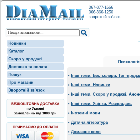
067-877-1666
066-366-1250
зворотній зв'язок
Новинки
Каталог
Скоро у продажі
Психологі
Доставка та оплата
Пошук
•
Інші теми. Бестселери. Топ-прода
Про магазин
•
Інші теми. Новинки
Зворотній зв'язок
•
Інші теми. Скоро у продажі. Анон
•
Інші теми. Уцінка. Розпродаж.
БЕЗКОШТОВНА ДОСТАВКА
по Україні
•
Іноземні мови
замовленнь від 3000 грн
•
Дитяча література
ПРИЙМАЄМО ДО ОПЛАТИ
•
Домашнє коло