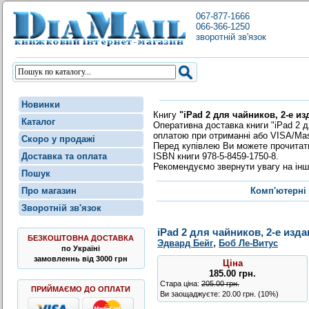
067-877-1666
066-366-1250
зворотній зв'язок
Новинки
Книгу
"iPad 2 для чайников, 2-е из
Каталог
Оперативна доставка книги "iPad 2 д
оплатою при отриманні або VISA/Mas
Скоро у продажі
Перед купівлею Ви можете прочита
ISBN книги 978-5-8459-1750-8.
Доставка та оплата
Рекомендуємо звернути увагу на інш
Пошук
Про магазин
Комп'ютерні 
Зворотній зв'язок
iPad 2 для чайников, 2-е изд
БЕЗКОШТОВНА ДОСТАВКА
,
Эдвард Бейг
Боб Ле-Витус
по Україні
замовленнь від 3000 грн
Ціна
185.00
грн
.
Стара ціна:
205.00 грн.
ПРИЙМАЄМО ДО ОПЛАТИ
Ви заощаджуєте: 20.00 грн. (10%)