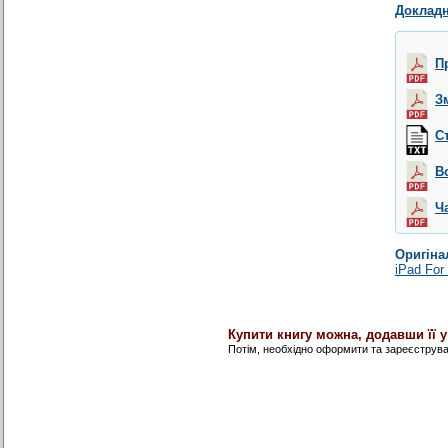
Докладн
П
З
С
В
Ч
Оригіна
iPad For
Купити книгу можна, додавши її 
Потім, необхідно оформити та зареєструв