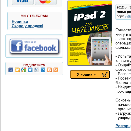
2012 р.; 
мова:
ро
МИ У TELEGRAM
серія
Для
-
Новинки
-
Скоро у продажі
Существ
книгу и
сверхпо
операцио
фильмы 
- Испыт
клавиат
- Общай
ПОДІЛИТИСЯ
фотосни
- Развл
У кошик »
- Посети
бесплат
- Найдит
проклад
Основны
- начал
- орган
- загруз
- упоряд
Розгорн