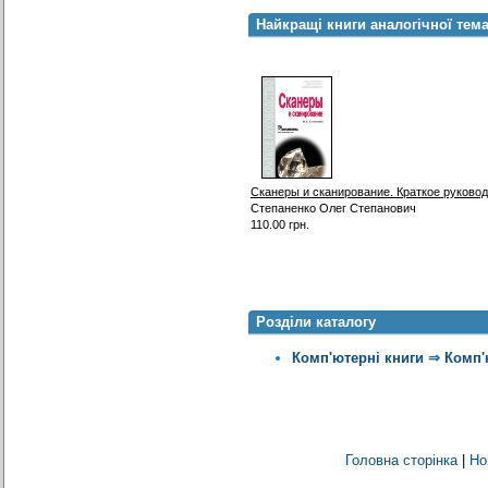
Найкращі книги аналогічної тем
Сканеры и сканирование. Краткое руково
Степаненко Олег Степанович
110.00 грн.
Розділи каталогу
Комп'ютерні книги
⇒
Комп'
Головна сторінка
|
Но