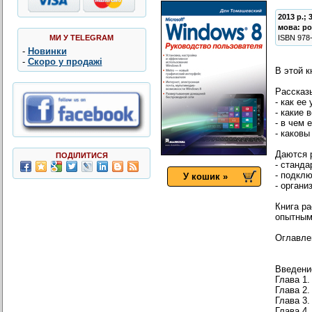
2013 р.; 
мова:
ро
МИ У TELEGRAM
ISBN
978
-
Новинки
-
Скоро у продажі
В этой 
Рассказ
- как ее
- какие
- в чем 
- каковы
Даются 
ПОДІЛИТИСЯ
- станд
- подклю
У кошик »
- орган
Книга р
опытным
Оглавле
Введени
Глава 
Глава 
Глава 3
Глава 