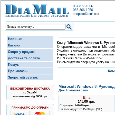
067-877-1666
066-366-1250
зворотній зв'язок
Новинки
Книгу
"Microsoft Windows 8. Руко
Каталог
Оперативна доставка книги "Microsof
України, з оплатою при отриманні аб
Скоро у продажі
Перед купівлею Ви можете прочита
ISBN книги 978-5-8459-1827-7.
Доставка та оплата
Рекомендуємо звернути увагу на інш
Пошук
Про магазин
Ком
Зворотній зв'язок
Microsoft Windows 8. Руково
БЕЗКОШТОВНА ДОСТАВКА
Ден Томашевский
по Україні
замовленнь від 3000 грн
Ціна
145.00
грн
.
Стара ціна:
160.00 грн.
ПРИЙМАЄМО ДО ОПЛАТИ
Ви заощаджуєте: 15.00 грн. (9%)