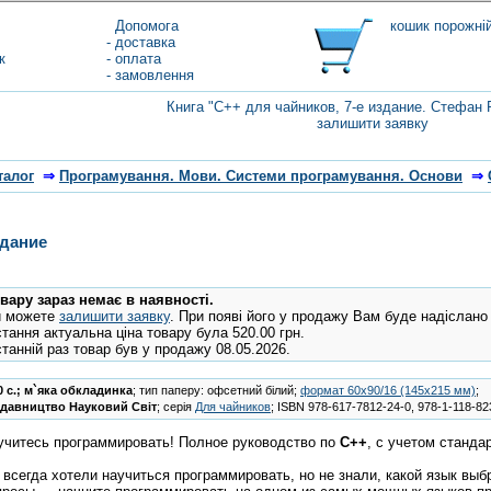
Допомога
кошик порожні
- доставка
к
- оплата
- замовлення
Книга "C++ для чайников, 7-е издание. Стефан
залишити заявку
талог
⇒
Програмування. Мови. Системи програмування. Основи
⇒
здание
вару зараз немає в наявності.
и можете
залишити заявку
. При появі його у продажу Вам буде надіслано
тання актуальна ціна товару була 520.00 грн.
танній раз товар був у продажу 08.05.2026.
0 с.; м`яка обкладинка
; тип паперу: офсетний білий;
формат 60х90/16 (145х215 мм)
;
давництво Науковий Світ
; серія
Для чайников
;
ISBN
978-617-7812-24-0, 978-1-118-82
учитесь программировать! Полное руководство по
C++
, с учетом станда
 всегда хотели научиться программировать, но не знали, какой язык выб