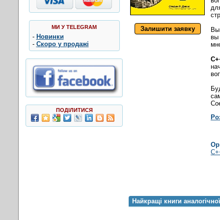
во
дл
ст
МИ У TELEGRAM
Залишити заявку
Вы
-
Новинки
вы
-
Скоро у продажі
мн
C+
на
во
Бу
са
Со
ПОДІЛИТИСЯ
Ро
Ор
C++
Найкращі книги аналогічно