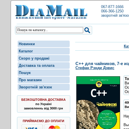
067-877-1666
066-366-1250
зворотній зв'язо
Новинки
Ка
Каталог
Скоро у продажі
C++ для чайников, 7-е и
Доставка та оплата
Стефан Рэнди Дэвис
Пошук
То
Про магазин
В
Зворотній зв'язок
Ос
Ос
БЕЗКОШТОВНА ДОСТАВКА
40
по Україні
Ви
замовленнь від 3000 грн
На
ПРИЙМАЄМО ДО ОПЛАТИ
Вы