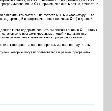
программирования, —
C++
, и начните с приобретения книги
C++
ы программирования на
C++
, причем, что очень важно, точность и
нии включить компьютер и не путаете мышь и клавиатуру — то
ит, содержащей информацию о всех новинках
C++
) и давшей
данная книга содержит все, что вы обязаны знать о
C++
, чтобы
о незнакомых с программированием людей и излагает все
усочки разных тем в мозаику языка программирования.
, объектно-ориентированное программирование, научитесь
дулей, которые могут использоваться в разных программах.