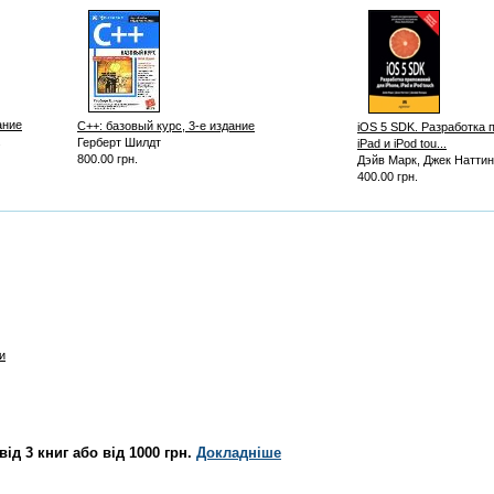
ание
C++: базовый курс, 3-е издание
iOS 5 SDK. Разработка 
.
Герберт Шилдт
iPad и iPod tou...
800.00 грн.
Дэйв Марк, Джек Наттин
400.00 грн.
и
від 3 книг або від 1000 грн.
Докладніше