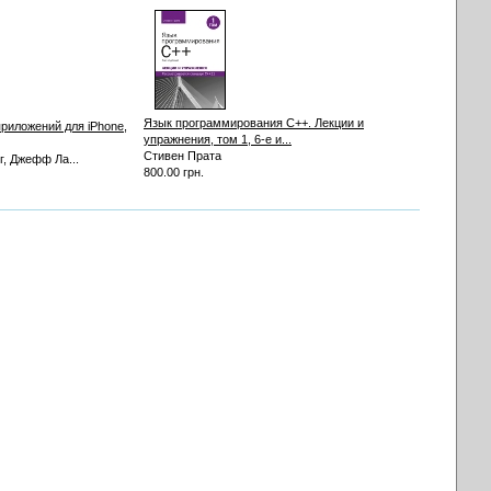
Язык программирования C++. Лекции и
приложений для iPhone,
упражнения, том 1, 6-е и...
Стивен Прата
г, Джефф Ла...
800.00 грн.