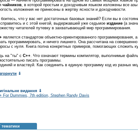
просы — начните программировать на одном из самых мощных языков 
я
чайников
, в которой простым и доходчивым языком изложены все аз
рогость изложения не принесены в жертву ясности и доходчивости.
 боитесь, что у вас нет достаточных базовых знаний? Если вы в состоя
 справитесь и с этой книгой, выдержавшей уже седьмое
издание
(а знач
ожеству читателей путевку в захватывающий мир программирования.
+
является стандартом объектно-ориентированного программирования, а 
чать программировать, и ничего лишнего. Она рассчитана на совершенн
просы с нуля. Книга полна конкретных примеров, помогающих сложить к
дь на "ты" с
C++
. Что означают термины компилятор, выполнимые файлы
мостоятельно писать программы.
единяй и властвуй. Как соединить в единую программу код из разных мо
згорнути
⇓
игінальне видання
⇓
 For Dummies, 7th edition
, Stephen Randy Davis
ї тематики