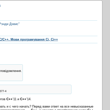
й
 Рэнди Дэвис"
C/C++. Мови програмування Сі, Сі++
 повідомлення.
377-4
ртов
C++
’11 и
C++
’14.
рать и с чего начать? Перед вами ответ на все невысказанные