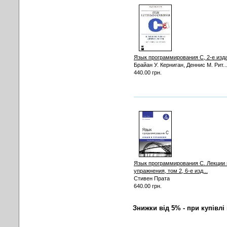
Язык программирования C, 2-е изд
Брайан У. Керниган, Деннис М. Рит..
440.00 грн.
Язык программирования C. Лекции 
упражнения, том 2, 6-е изд...
Стивен Прата
640.00 грн.
Знижки від 5% - при купівлі 