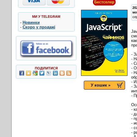
Бестселер
20
мо
МИ У TELEGRAM
се
-
Новинки
-
Скоро у продажі
Ja
см
ка
пр
- 
- 
- 
- 
ПОДІЛИТИСЯ
- 
об
- 
У кошик »
- 
ин
- 
Ос
- 
- 
- 
- 
- 
- 
- 