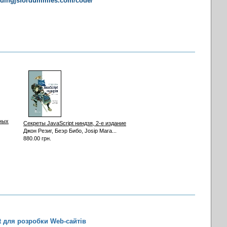
odingjsfordummies.com/code/
нных
Секреты JavaScript ниндзя, 2-е издание
Джон Резиг, Беэр Бибо, Josip Mara...
880.00 грн.
t для розробки Web-сайтів