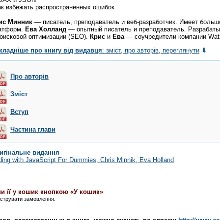
как избежать распространенных ошибок
ис
Минник
— писатель, преподаватель и веб-разработчик. Имеет больш
атформ.
Ева
Холланд
— опытный писатель и преподаватель. Разрабаты
поисковой оптимизации (SEO).
Крис
и
Ева
— соучредители компании Wat
кладніше про книгу від видавця
: зміст, про авторів, переглянути
⇓
Про авторів
Зміст
Вступ
Частина глави
игінальне видання
ing with JavaScript For Dummies
, Chris Minnik, Eva Holland
и її у кошик кнопкою «У кошик»
єструвати замовлення.