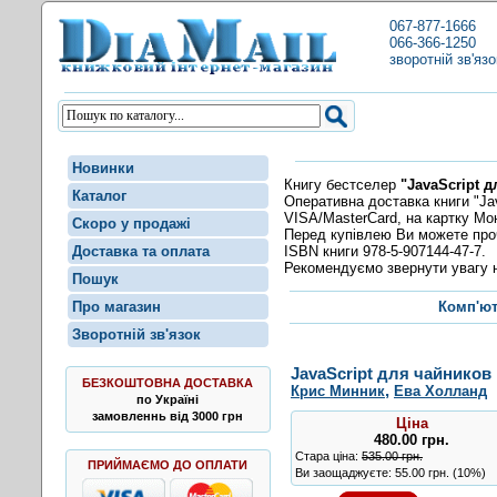
067-877-1666
066-366-1250
зворотній зв'язо
Новинки
Книгу бестселер
"JavaScript 
Каталог
Оперативна доставка книги "Jav
VISA/MasterCard, на картку Мо
Скоро у продажі
Перед купівлею Ви можете пр
ISBN книги 978-5-907144-47-7.
Доставка та оплата
Рекомендуємо звернути увагу н
Пошук
Про магазин
Комп'ют
Зворотній зв'язок
JavaScript для чайников
БЕЗКОШТОВНА ДОСТАВКА
,
Крис Минник
Ева Холланд
по Україні
замовленнь від 3000 грн
Ціна
480.00
грн
.
Стара ціна:
535.00 грн.
ПРИЙМАЄМО ДО ОПЛАТИ
Ви заощаджуєте: 55.00 грн. (10%)