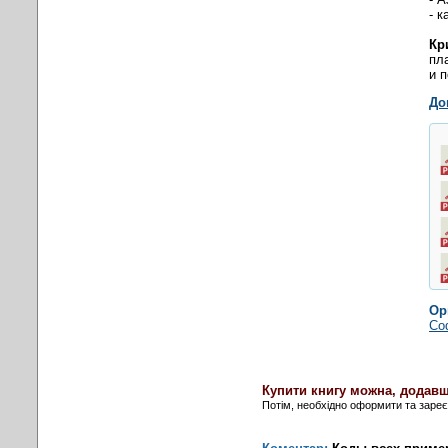
- 
Кр
пл
и 
До
Ор
Cod
Купити книгу можна, додавш
Потім, необхідно оформити та заре