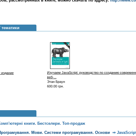
ов, рассмотренных в книге, можно скачать по адресу:
http://www.c
ї тематики
Изучаем JavaScript: руководство по созданию совреме
е издание
веб-...
Этан Браун
600.00 грн.
Комп'ютерні книги. Бестселери. Топ-продаж
Програмування. Мови. Системи програмування. Основи
⇒
JavaScrip