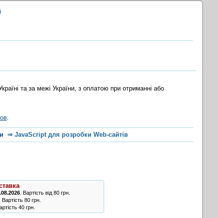
й
раїні та за межі України, з оплатою при отриманні або
ков
.
и
⇒
JavaScript для розробки Web-сайтів
ставка
.08.2026
. Вартість від 80 грн.
. Вартість 80 грн.
ртість 40 грн.