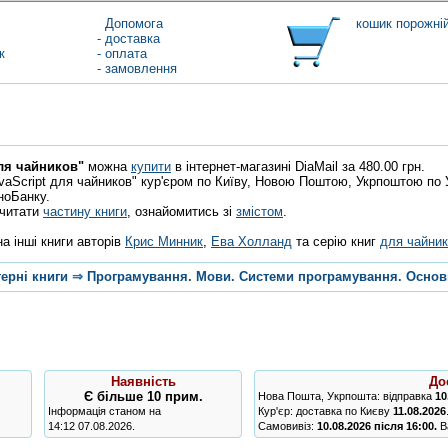
Допомога
кошик порожні
- доставка
к
- оплата
- замовлення
для чайников"
можна
купити
в інтернет-магазині DiaMail за 480.00 грн.
aScript для чайников" кур'єром по Київу, Новою Поштою, Укрпоштою по Ук
ноБанку.
очитати
частину книги
, ознайомитись зі
змістом
.
а інші книги авторів
Крис Минник
,
Ева Холланд
та серію книг
для чайни
ерні книги
⇒
Програмування. Мови. Системи програмування. Основ
Наявність
До
Є
більше 10 прим.
Нова Пошта, Укрпошта: відправка
10
Інформація станом на
Кур'єр: доставка по Києву
11.08.2026
14:12 07.08.2026.
Самовивіз:
10.08.2026 після 16:00.
Ва