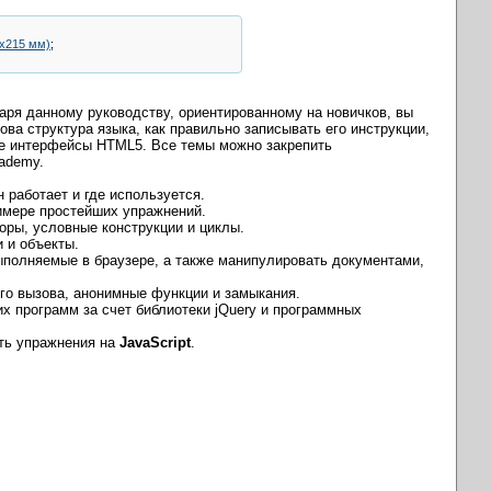
5х215 мм)
;
аря данному руководству, ориентированному на новичков, вы
ова структура языка, как правильно записывать его инструкции,
ые интерфейсы HTML5. Все темы можно закрепить
ademy.
он работает и где используется.
имере простейших упражнений.
оры, условные конструкции и циклы.
и и объекты.
выполняемые в браузере, а также манипулировать документами,
го вызова, анонимные функции и замыкания.
х программ за счет библиотеки jQuery и программных
ить упражнения на
JavaScript
.