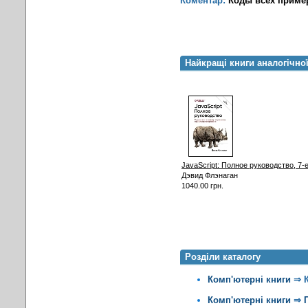
Коментар:
Коды всех пример
Найкращі книги аналогічно
JavaScript: Полное руководство, 7-
Дэвид Флэнаган
1040.00 грн.
Розділи каталогу
Комп'ютерні книги
⇒
Комп'ютерні книги
⇒