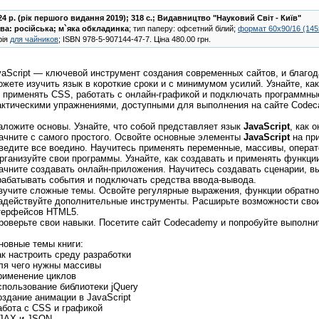
24 р. (рік першого видання 2019); 318 с.;
Видавництво "Науковий Світ - Київ"
ва:
російська
;
м`яка обкладинка
; тип паперу: офсетний білий;
формат 60х90/16 (14
рія
для чайников
;
ISBN
978-5-907144-47-7
.
Ціна
480.00
грн.
vaScript — ключевой инструмент создания современных сайтов, и благод
ожете изучить язык в короткие сроки и с минимумом усилий. Узнайте, как
к применять CSS, работать с онлайн-графикой и подключать программн
актическими упражнениями, доступными для выполнения на сайте Codec
Заложите основы. Узнайте, что собой представляет язык
JavaScript
, как 
Начните с самого простого. Освойте основные элементы
JavaScript
на пр
Сведите все воедино. Научитесь применять переменные, массивы, операт
Организуйте свои программы. Узнайте, как создавать и применять функци
Начните создавать онлайн-приложения. Научитесь создавать сценарии, 
рабатывать события и подключать средства ввода-вывода.
Изучите сложные темы. Освойте регулярные выражения, функции обратно
Задействуйте дополнительные инструменты. Расширьте возможности свои
терфейсов HTML5.
Проверьте свои навыки. Посетите сайт Codecademy и попробуйте выполн
новные темы книги:
как настроить среду разработки
для чего нужны массивы
применение циклов
использование библиотеки jQuery
создание анимации в JavaScript
работа с CSS и графикой
AJAX и JSON