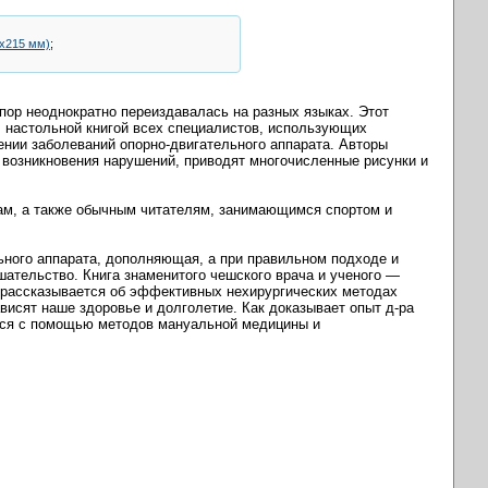
5х215 мм)
;
 пор неоднократно переиздавалась на разных языках. Этот
 настольной книгой всех специалистов, использующих
нии заболеваний опорно-двигательного аппарата. Авторы
 возникновения нарушений, приводят многочисленные рисунки и
рам, а также обычным читателям, занимающимся спортом и
ьного аппарата, дополняющая, а при правильном подходе и
шательство. Книга знаменитого чешского врача и ученого —
е рассказывается об эффективных нехирургических методах
висят наше здоровье и долголетие. Как доказывает опыт д-ра
тся с помощью методов мануальной медицины и