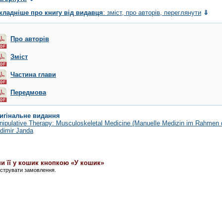
кладніше про книгу від видавця
: зміст, про авторів, переглянути
⇓
Про авторів
Зміст
Частина глави
Передмова
игінальне видання
ipulative Therapy: Musculoskeletal Medicine (Manuelle Medizin im Rahmen d
dimir Janda
и її у кошик кнопкою «У кошик»
єструвати замовлення.