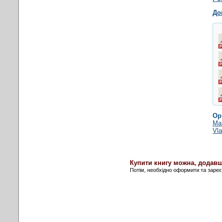
До
Ор
Man
Vla
Купити книгу можна, додавш
Потім, необхідно оформити та заре