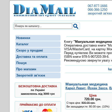
067-877-1666
066-366-1250
зворотній зв'язо
Новинки
Книгу
"Мануальная медицина
Каталог
Оперативна доставка книги "Ма
VISA/MasterCard, на картку Мо
Скоро у продажі
Перед купівлею Ви можете пр
ISBN книги 978-5-907203-39-6.
Доставка та оплата
Рекомендуємо звернути увагу н
Пошук
Про магазин
Іш
Зворотній зв'язок
Мануальная медицина
БЕЗКОШТОВНА ДОСТАВКА
,
,
Карел Левит
Йохен Захсе
В
по Україні
замовленнь від 3000 грн
Ціна
720.00
грн
.
Стара ціна:
800.00 грн.
ПРИЙМАЄМО ДО ОПЛАТИ
Ви заощаджуєте: 80.00 грн. (10%)