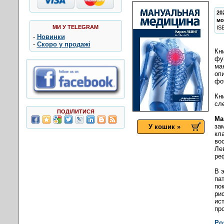
20
мо
МИ У TELEGRAM
IS
-
Новинки
-
Скоро у продажі
Кн
фу
ма
оп
фо
Кн
сл
ПОДІЛИТИСЯ
Ма
за
У кошик »
кл
во
Ле
ре
В э
па
по
ри
ис
пр
Ро