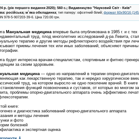
24 р. (рік першого видання 2020); 560 с.;
Видавництво "Науковий Світ - Київ"
ва:
російська
;
м`яка обкладинка
; тип паперу: офсетний білий;
формат 60х90/16 (14
BN
978-5-907203-39-6
.
Ціна
720.00
грн.
ига
Мануальная
медицина
впервые была опубликована в 1985 г. и с тех
ндаментальный труд, плод многолетних исследований д-ра Левита, стал
нуальную терапию и другие методы рефлекторного воздействия при лече
исывают приемы лечения тех или иных заболеваний, объясняют причины
тографии.
ига будет интересна врачам-специалистам, спортивным и фитнес-трене
едящим за своим здоровьем.
нуальная
медицина
— одно из направлений в терапии опорно-двигател
меняющая как лекарственную терапию, так и нередко хирургическое вме
ассический труд, на котором выросло не одно поколение врачей. В книг
сстановления функций позвоночника и суставов, от которых во многом за
вита, проблемы опорно-двигательного аппарата очень эффективно леча
флексотерапии.
той книге:
тогенез и диагностика заболеваний опорно-двигательного аппарата
казания и методы лечения
сунки и фото
тории болезней
офилактика и экспертная оценка
згорнути
⇓