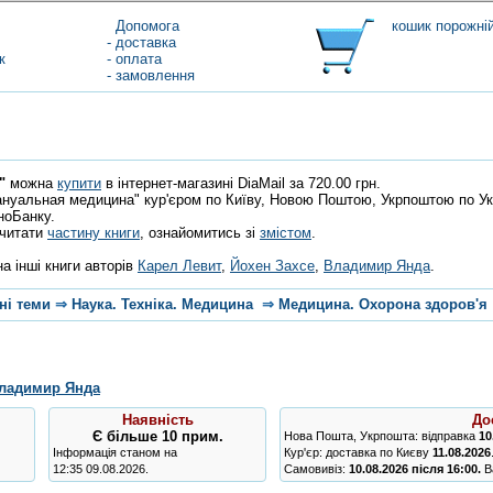
Допомога
кошик порожні
- доставка
к
- оплата
- замовлення
"
можна
купити
в інтернет-магазині DiaMail за 720.00 грн.
нуальная медицина" кур'єром по Київу, Новою Поштою, Укрпоштою по Укра
ноБанку.
очитати
частину книги
, ознайомитись зі
змістом
.
а інші книги авторів
Карел Левит
,
Йохен Захсе
,
Владимир Янда
.
ні теми
⇒
Наука. Техніка. Медицина
⇒
Медицина. Охорона здоров'я
ладимир Янда
Наявність
До
Є
більше 10 прим.
Нова Пошта, Укрпошта: відправка
10
Інформація станом на
Кур'єр: доставка по Києву
11.08.2026
12:35 09.08.2026.
Самовивіз:
10.08.2026 після 16:00.
Ва