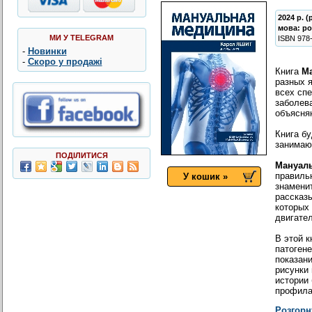
2024 р. 
мова:
ро
МИ У TELEGRAM
ISBN
978
-
Новинки
-
Скоро у продажі
Книга
М
разных 
всех сп
заболев
объясня
Книга б
занимаю
ПОДІЛИТИСЯ
Мануал
правиль
У кошик »
знаменит
рассказ
которых 
двигате
В этой к
патогене
показан
рисунки
истории
профила
Розгорн