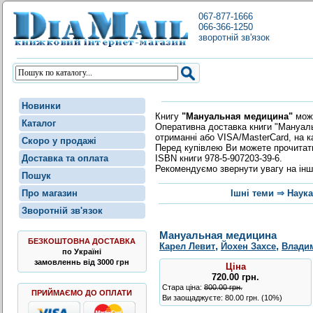
067-877-1666
066-366-1250
зворотній зв'язок
Новинки
Книгу
"Мануальная медицина"
мож
Каталог
Оперативна доставка книги "Мануаль
отриманні або VISA/MasterCard, на 
Скоро у продажі
Перед купівлею Ви можете прочита
ISBN книги 978-5-907203-39-6.
Доставка та оплата
Рекомендуємо звернути увагу на інш
Пошук
Про магазин
Ішні теми
⇒
Наука
Зворотній зв'язок
Мануальная медицина
БЕЗКОШТОВНА ДОСТАВКА
,
,
Карел Левит
Йохен Захсе
Влади
по Україні
замовленнь від 3000 грн
Ціна
720.00
грн
.
Стара ціна:
800.00 грн.
ПРИЙМАЄМО ДО ОПЛАТИ
Ви заощаджуєте: 80.00 грн. (10%)