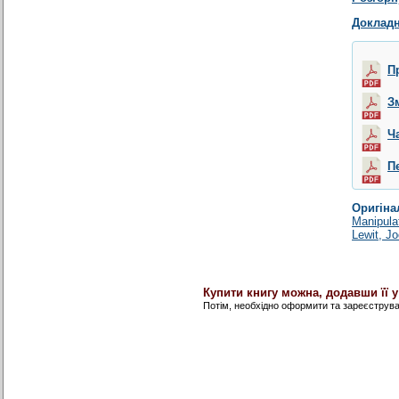
Докладн
П
З
Ч
П
Оригіна
Manipula
Lewit, J
Купити книгу можна, додавши її 
Потім, необхідно оформити та зареєструв