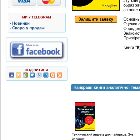
эту книг
образ ж
а также 
МИ У TELEGRAM
Залишити заявку
Основны
-
Новинки
Оценка 
-
Скоро у продажі
Определ
Знакомс
Приобре
Книга "
К
ПОДІЛИТИСЯ
Найкращі книги аналогічної тем
Технический анализ для чайников, 3-е
издание