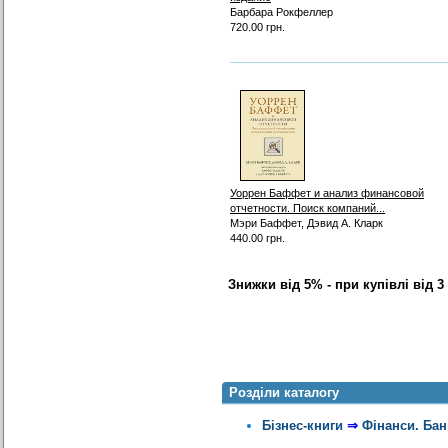
Барбара Рокфеллер
720.00 грн.
Уоррен Баффет и анализ финансовой
отчетности. Поиск компаний...
Мэри Баффет, Дэвид А. Кларк
440.00 грн.
Знижки від 5% - при купівлі від 3
Розділи каталогу
Бізнес-книги
⇒
Фінанси. Бан