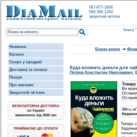
067-877-1666
066-366-1250
зворотній зв'язок
Книга 
Новинки
Бізнес-книги
⇒
Фіна
Каталог
Скоро у продажі
Куда вложить деньги для ча
Доставка та оплата
,
Петров Константин Николаевич
Пошук
Товару 
Про магазин
Ви мож
Зворотній зв'язок
Остання
Останні
БЕЗКОШТОВНА ДОСТАВКА
320 с.; 
по Україні
Видавни
замовленнь від 3000 грн
Теперь 
Задумыв
ПРИЙМАЄМО ДО ОПЛАТИ
только с