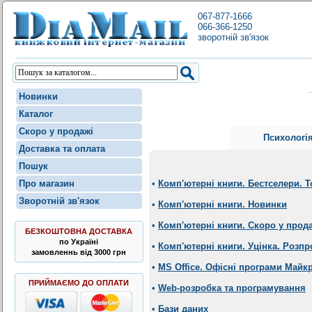
067-877-1666
066-366-1250
зворотній зв'язок
Новинки
Каталог
Скоро у продажі
Психологі
Доставка та оплата
Пошук
Про магазин
•
Комп'ютерні книги. Бестселери. 
Зворотній зв'язок
•
Комп'ютерні книги. Новинки
•
Комп'ютерні книги. Скоро у прод
БЕЗКОШТОВНА ДОСТАВКА
по Україні
•
Комп'ютерні книги. Уцінка. Розпр
замовленнь від 3000 грн
•
MS Office. Офісні програми Майк
ПРИЙМАЄМО ДО ОПЛАТИ
•
Web-розробка та програмування
•
Бази даних