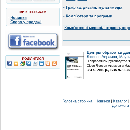
•
Графіка, дизайн, мультимедіа
МИ У TELEGRAM
•
Комп'ютери та програми
-
Новинки
-
Скоро у продажі
Комп'ютерні мережі. Інтранет, ко
Центры обработки данн
Люсьен Аврамов, Маури
ПОДІЛИТИСЯ
В справочном руководстве "
Cisco Люсьен Аврамов и Мау
384 с., 2016 р., ISBN 978-5
Головна сторінка
|
Новинки
|
Каталог
Допомога