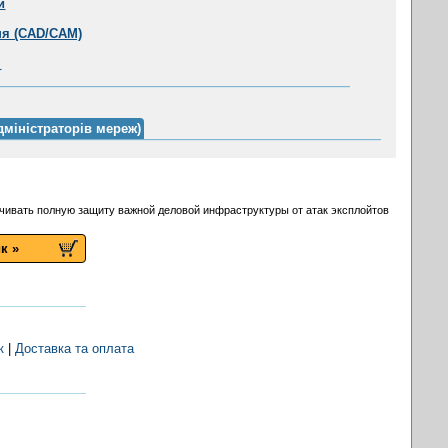
и
ня (CAD/CAM)
я
дміністраторів мереж)
чивать полную защиту важной деловой инфраструктуры от атак эксплойтов
к »
к
|
Доставка та оплата