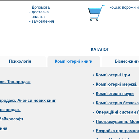
Допомога
кошик порожній
- доставка
к
- оплата
- замовлення
КАТАЛОГ
Психологія
Комп'ютерні книги
Бізнес-книг
•
Комп'ютерні ігри
ери. Топ-продаж
•
Комп'ютерні мережі. 
•
Комп'ютерні науки
продажі. Анонси нових книг
•
Комп'ютерна безпека
Розпродаж.
•
Операційні системи (
 Майкрософт
•
Програмування. Мов
ання
•
Розробка програмног