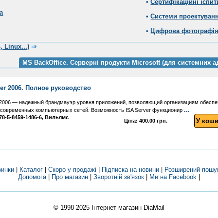
•
Сертифікаційні іспит
а
•
Системи проектуван
•
Цифрова фотографі
 Linux...)
⇒
MS BackOffice. Серверні продукти Microsoft (для системних а
ver 2006. Полное руководство
™ 2006 — надежный брандмауэр уровня приложений, позволяющий организациям обеспе
...
т современных компьютерных сетей. Возможность ISA Server функционир
 978-5-8459-1486-6, Вильямс
У коши
Ціна: 400.00 грн.
винки
|
Каталог
|
Скоро у продажі
|
Підписка на новини
|
Розширений пошу
Допомога
|
Про магазин
|
Зворотній зв'язок
|
Ми на Facebook
|
© 1998-2025
Інтернет-магазин DiaMail