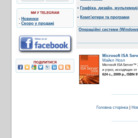
•
Графіка, дизайн, мультимеді
МИ У TELEGRAM
•
Комп'ютери та програми
-
Новинки
-
Скоро у продажі
Операційні системи (Windows,
Microsoft ISA Ser
Майкл Ноэл
ПОДІЛИТИСЯ
Microsoft ISA Server
и угроз, исходящих о
624 с., 2009 р., ISBN
Головна сторінка
|
Но