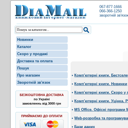
067-877-1666
066-366-1250
зворотній зв'язо
Новинки
Каталог
Скоро у продажі
Доставка та оплата
Пошук
Про магазин
•
Комп'ютерні книги. Бестсел
Зворотній зв'язок
•
Комп'ютерні книги. Новинки
•
Комп'ютерні книги. Скоро у 
БЕЗКОШТОВНА ДОСТАВКА
по Україні
•
Комп'ютерні книги. Уцінка. 
замовленнь від 3000 грн
•
MS Office. Офісні програми
ПРИЙМАЄМО ДО ОПЛАТИ
•
Web-розробка та програмув
•
Бази даних