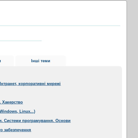
и
Інші теми
Інтранет, корпоративні мережі
. Хакерство
Windows, Linux...)
и. Системи програмування. Основи
о забезпечення