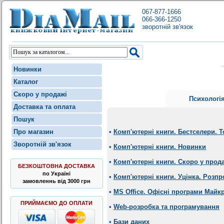
067-877-1666
066-366-1250
зворотній зв'язок
Новинки
Каталог
Скоро у продажі
Психологі
Доставка та оплата
Пошук
Про магазин
•
Комп'ютерні книги. Бестселери. 
Зворотній зв'язок
•
Комп'ютерні книги. Новинки
•
Комп'ютерні книги. Скоро у прод
БЕЗКОШТОВНА ДОСТАВКА
по Україні
•
Комп'ютерні книги. Уцінка. Розпр
замовленнь від 3000 грн
•
MS Office. Офісні програми Майк
ПРИЙМАЄМО ДО ОПЛАТИ
•
Web-розробка та програмування
•
Бази даних