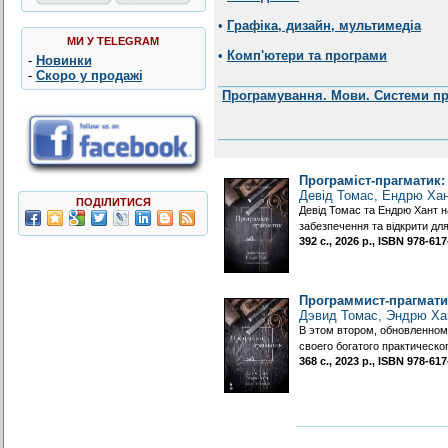
•
Графіка, дизайн, мультимедіа
МИ У TELEGRAM
•
Комп'ютери та програми
-
Новинки
-
Скоро у продажі
Програмування. Мови. Системи п
Програміст-прагматик:
Девід Томас, Ендрю Ха
ПОДІЛИТИСЯ
Девід Томас та Ендрю Хант н
забезпечення та відкрити дл
392 с., 2026 р., ISBN 978-6
Программист-прагмати
Дэвид Томас, Эндрю Ха
В этом втором, обновленном
своего богатого практическо
368 с., 2023 р., ISBN 978-6