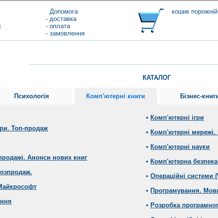
Допомога
кошик порожній
- доставка
к
- оплата
- замовлення
КАТАЛОГ
Психологія
Комп'ютерні книги
Бізнес-книг
•
Комп'ютерні ігри
ери. Топ-продаж
•
Комп'ютерні мережі. 
•
Комп'ютерні науки
продажі. Анонси нових книг
•
Комп'ютерна безпека
Розпродаж.
•
Операційні системи (
 Майкрософт
•
Програмування. Мов
ання
•
Розробка програмног