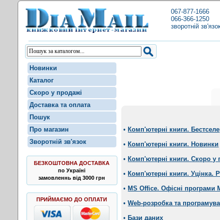
067-877-1666
066-366-1250
зворотній зв'язо
Новинки
Каталог
Скоро у продажі
Доставка та оплата
Пошук
Про магазин
•
Комп'ютерні книги. Бестсел
Зворотній зв'язок
•
Комп'ютерні книги. Новинки
•
Комп'ютерні книги. Скоро у 
БЕЗКОШТОВНА ДОСТАВКА
по Україні
•
Комп'ютерні книги. Уцінка. 
замовленнь від 3000 грн
•
MS Office. Офісні програми
ПРИЙМАЄМО ДО ОПЛАТИ
•
Web-розробка та програмув
•
Бази даних