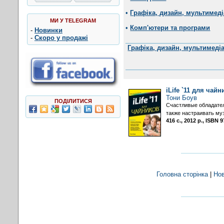
•
Графіка, дизайн, мультимеді
МИ У TELEGRAM
•
Комп'ютери та програми
-
Новинки
-
Скоро у продажі
Графіка, дизайн, мультимеді
iLife `11 для чай
Тони Боув
ПОДІЛИТИСЯ
Счастливые обладатели
также настраивать м
416 с., 2012 р., ISBN
Головна сторінка
|
Но