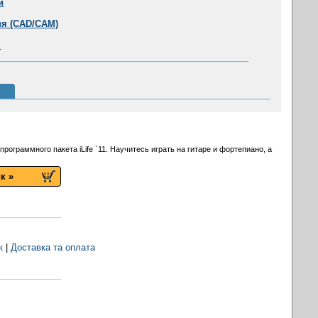
и
ня (CAD/CAM)
я
ограммного пакета iLife `11. Научитесь играть на гитаре и фортепиано, а
к »
к
|
Доставка та оплата