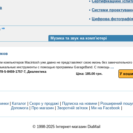
•
Сертифікаційні іспит
а
•
Системи проектуван
•
Цифрова фотографі
а
⇒
Музика та звук на комп'ютері
ников
 компьютеров Macintosh уже давно не представляют свою жизнь без замечательного пр
...
узыкальные инструменты с помощью программы GarageBand. С помощь
 978-5-8459-1757-7, Диалектика
У коши
Ціна: 185.00 грн.
винки
|
Каталог
|
Скоро у продажі
|
Підписка на новини
|
Розширений пошу
Допомога
|
Про магазин
|
Зворотній зв'язок
|
Ми на Facebook
|
© 1998-2025
Інтернет-магазин DiaMail