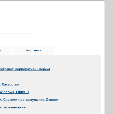
и
Інші теми
Інтранет, корпоративні мережі
. Хакерство
Windows, Linux...)
и. Системи програмування. Основи
о забезпечення