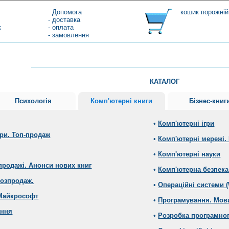
Допомога
кошик порожній
- доставка
к
- оплата
- замовлення
КАТАЛОГ
Психологія
Комп'ютерні книги
Бізнес-книг
•
Комп'ютерні ігри
ери. Топ-продаж
•
Комп'ютерні мережі. 
•
Комп'ютерні науки
продажі. Анонси нових книг
•
Комп'ютерна безпека
Розпродаж.
•
Операційні системи (
 Майкрософт
•
Програмування. Мов
ання
•
Розробка програмног