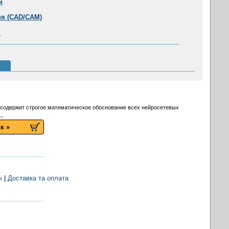
и
ня (CAD/CAM)
я
содержит строгое математическое обоснование всех нейросетевых
..
к »
к
|
Доставка та оплата