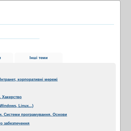
и
Інші теми
Інтранет, корпоративні мережі
. Хакерство
Windows, Linux...)
и. Системи програмування. Основи
о забезпечення