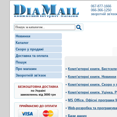
067-877-1666
066-366-1250
зворотній зв'язо
Новинки
Каталог
Скоро у продажі
Доставка та оплата
Пошук
Про магазин
•
Комп'ютерні книги. Бестсел
Зворотній зв'язок
•
Комп'ютерні книги. Новинки
•
Комп'ютерні книги. Скоро у 
БЕЗКОШТОВНА ДОСТАВКА
по Україні
•
Комп'ютерні книги. Уцінка. 
замовленнь від 3000 грн
•
MS Office. Офісні програми
ПРИЙМАЄМО ДО ОПЛАТИ
•
Web-розробка та програмув
•
Бази даних