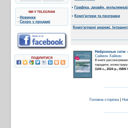
•
Графіка, дизайн, мультимеді
МИ У TELEGRAM
•
Комп'ютери та програми
-
Новинки
-
Скоро у продажі
Комп'ютерні мережі. Інтранет
Нейронные сети: 
Саймон Хайкин
ПОДІЛИТИСЯ
В книге рассматриваю
парадигм, иллюстрир
1104 с., 2024 р., ISB
Головна сторінка
|
Но