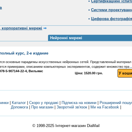
•
Сертифікаційні іспит
а
•
Системи проектуван
•
Цифрова фотографі
, корпоративні мережі
⇒
Нейронні мережі
полный курс, 2-е издание
тся основные парадигмы искусственных нейронных сетей. Представленный материал 
.
уется примерами, описанием компьютерных экспериментов, содержит множество пра
N 978-5-907144-22-4, Вильямс
У коши
Ціна: 1520.00 грн.
винки
|
Каталог
|
Скоро у продажі
|
Підписка на новини
|
Розширений пошу
Допомога
|
Про магазин
|
Зворотній зв'язок
|
Ми на Facebook
|
© 1998-2025
Інтернет-магазин DiaMail