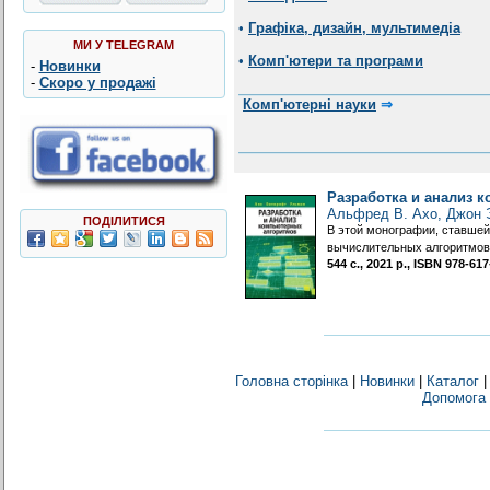
•
Графіка, дизайн, мультимедіа
МИ У TELEGRAM
•
Комп'ютери та програми
-
Новинки
-
Скоро у продажі
Комп'ютерні науки
⇒
Разработка и анализ 
Альфред В. Ахо, Джон 
ПОДІЛИТИСЯ
В этой монографии, ставшей
вычислительных алгоритмов.
544 с., 2021 р., ISBN 978-6
Головна сторінка
|
Новинки
|
Каталог
Допомога