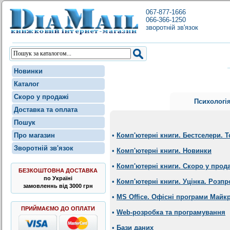
067-877-1666
066-366-1250
зворотній зв'язок
Новинки
Каталог
Скоро у продажі
Психологі
Доставка та оплата
Пошук
Про магазин
•
Комп'ютерні книги. Бестселери. 
Зворотній зв'язок
•
Комп'ютерні книги. Новинки
•
Комп'ютерні книги. Скоро у прод
БЕЗКОШТОВНА ДОСТАВКА
по Україні
•
Комп'ютерні книги. Уцінка. Розпр
замовленнь від 3000 грн
•
MS Office. Офісні програми Майк
ПРИЙМАЄМО ДО ОПЛАТИ
•
Web-розробка та програмування
•
Бази даних