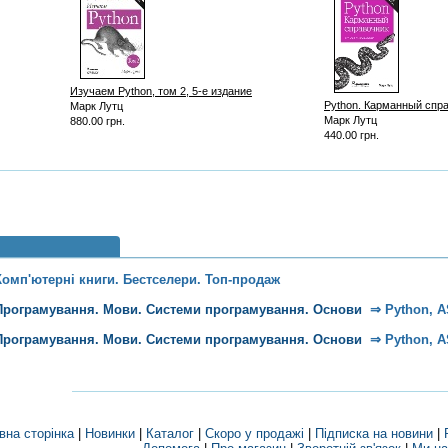
Изучаем Python, том 2, 5-е издание
Python. Карманный спра
Марк Лутц
Марк Лутц
880.00 грн.
440.00 грн.
Комп'ютерні книги. Бестселери. Топ-продаж
Програмування. Мови. Системи програмування. Основи
⇒
Python, A
Програмування. Мови. Системи програмування. Основи
⇒
Python, A
вна сторінка
|
Новинки
|
Каталог
|
Скоро у продажі
|
Підписка на новини
|