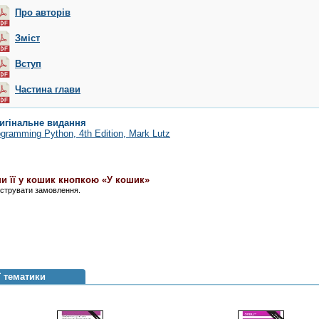
Про авторів
Зміст
Вступ
Частина глави
игінальне видання
gramming Python, 4th Edition
, Mark Lutz
и її у кошик кнопкою «У кошик»
єструвати замовлення.
ї тематики