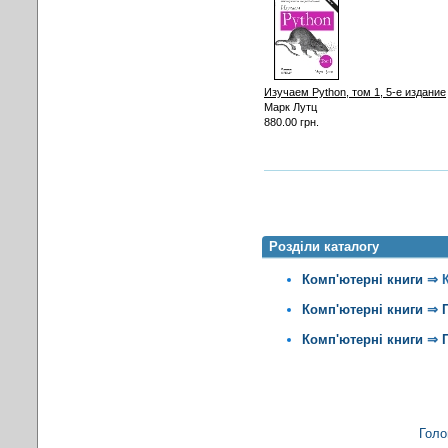
Изучаем Python, том 1, 5-е издание
Марк Лутц
880.00 грн.
Розділи каталогу
Комп'ютерні книги
⇒
Комп'ютерні книги
⇒
Комп'ютерні книги
⇒
Голо