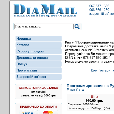
067-877-1666
066-366-1250
зворотній зв'язо
Новинки
Книгу
"Программирование на P
Каталог
Оперативна доставка книги "Пр
отриманні або VISA/MasterCard
Скоро у продажі
Перед купівлею Ви можете пр
ISBN книги 978-617-550-192-4.
Доставка та оплата
Рекомендуємо звернути увагу н
Пошук
Про магазин
Комп'ютерні 
Зворотній зв'язок
Программирование на Pyt
БЕЗКОШТОВНА ДОСТАВКА
Марк Лутц
по Україні
замовленнь від 3000 грн
Ціна
960.00
грн
.
Стара ціна:
1055.00 грн.
ПРИЙМАЄМО ДО ОПЛАТИ
Ви заощаджуєте: 95.00 грн. (9%)