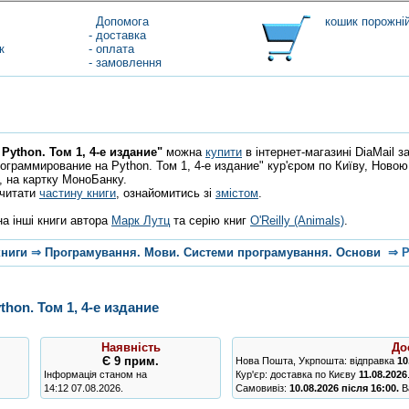
Допомога
кошик порожні
- доставка
к
- оплата
- замовлення
ython. Том 1, 4-е издание"
можна
купити
в інтернет-магазині DiaMail за
ограммирование на Python. Том 1, 4-е издание" кур'єром по Київу, Новою
, на картку МоноБанку.
очитати
частину книги
, ознайомитись зі
змістом
.
а інші книги автора
Марк Лутц
та серію книг
O'Reilly (Animals)
.
книги
⇒
Програмування. Мови. Системи програмування. Основи
⇒
P
hon. Том 1, 4-е издание
Наявність
До
Є
9 прим.
Нова Пошта, Укрпошта: відправка
10
Інформація станом на
Кур'єр: доставка по Києву
11.08.2026
14:12 07.08.2026.
Самовивіз:
10.08.2026 після 16:00.
Ва