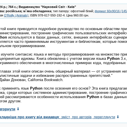
24 р.; 764 с.;
Видавництво "Науковий Світ - Київ"
ва:
російська
;
м`яка обкладинка
; тип паперу: офсетний білий;
формат 60х90/16 (14
рія
O'Reilly (Animals)
;
ISBN
978-617-550-192-4
.
Ціна
960.00
грн.
этой книге приводится подробное руководство по основным областям пр
министрирование, построение графических пользовательских интерфейсов
thon
используется в базах данных, сетях, внешних интерфейсах сценарие
еляется часто применяемым инструментам и библиотекам, которые помо
альном программировании.
 изучите синтаксис языка и методы программирования на множестве пр
щепринятые идиомы. Книга обновлена с учетом версии языка
Python
3.x
ограммного обеспечения в многочисленных примерах кода, подобранных 
 главах этой книги описан очень обширный материал — от устранения не
алистичные задачи и избежание распространенных препятствий."
Дайан Донован, California Bookwatch.
к применять язык
Python
после освоения его основ? Эта книга предлага
ыка, среди которых системное администрирование, построение графичес
ней рассматриваются особенности использования
Python
в базах данных
огом другом.
згорнути
⇓
кладніше про книгу від видавця
: зміст, про авторів, переглянути
⇓