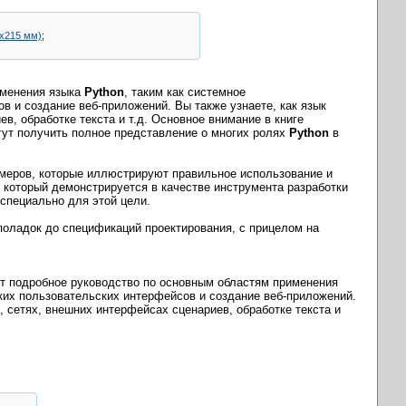
5х215 мм)
;
именения языка
Python
, таким как системное
 и создание веб-приложений. Вы также узнаете, как язык
в, обработке текста и т.д. Основное внимание в книге
гут получить полное представление о многих ролях
Python
в
имеров, которые иллюстрируют правильное использование и
, который демонстрируется в качестве инструмента разработки
специально для этой цели.
поладок до спецификаций проектирования, с прицелом на
ет подробное руководство по основным областям применения
ких пользовательских интерфейсов и создание веб-приложений.
, сетях, внешних интерфейсах сценариев, обработке текста и