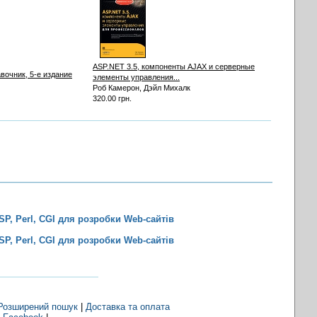
ASP.NET 3.5, компоненты AJAX и серверные
вочник, 5-е издание
элементы управления...
Роб Камерон, Дэйл Михалк
320.00 грн.
SP, Perl, CGI для розробки Web-сайтів
SP, Perl, CGI для розробки Web-сайтів
Розширений пошук
|
Доставка та оплата