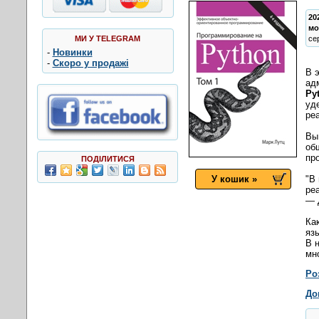
20
мо
МИ У TELEGRAM
се
-
Новинки
-
Скоро у продажі
В 
ад
Py
уд
ре
Вы
об
пр
ПОДІЛИТИСЯ
У кошик »
"В
ре
— 
Ка
яз
В 
мн
Ро
До