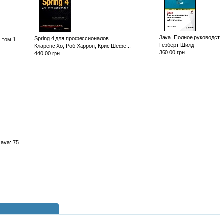
Java. Полное руководств
Spring 4 для профессионалов
 том 1.
Герберт Шилдт
Кларенс Хо, Роб Харроп, Крис Шефе...
360.00 грн.
440.00 грн.
ava: 75
..