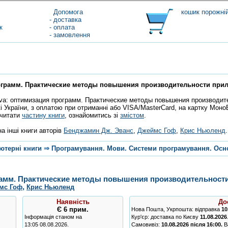
Допомога
кошик порожні
- доставка
к
- оплата
- замовлення
рограмм. Практические методы повышения производительности при
ava: оптимизация программ. Практические методы повышения производит
і України, з оплатою при отриманні або VISA/MasterCard, на картку Моно
очитати
частину книги
, ознайомитись зі
змістом
.
а інші книги авторів
Бенджамин Дж. Эванс
,
Джеймс Гоф
,
Крис Ньюленд
.
ютерні книги
⇒
Програмування. Мови. Системи програмування. Осн
рамм. Практические методы повышения производительност
,
мс Гоф
Крис Ньюленд
Наявність
До
Є
6 прим.
Нова Пошта, Укрпошта: відправка
10
Інформація станом на
Кур'єр: доставка по Києву
11.08.2026
13:05 08.08.2026.
Самовивіз:
10.08.2026 після 16:00.
Ва