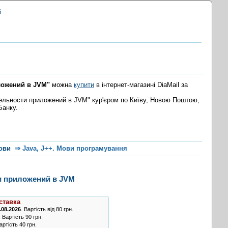
й
ложений в JVM"
можна
купити
в інтернет-магазині DiaMail за
ельности приложений в JVM" кур'єром по Київу, Новою Поштою,
Банку.
ови
⇒
Java, J++. Мови програмування
и приложений в JVM
ставка
.08.2026
. Вартість від 80 грн.
. Вартість 90 грн.
ртість 40 грн.