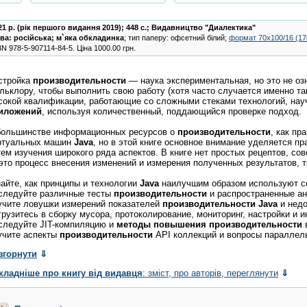
21 р. (рік першого видання 2019); 448 с.;
Видавництво "Диалектика"
ва:
російська
;
м`яка обкладинка
; тип паперу: офсетний білий;
формат 70x100/16 (1
BN
978-5-907114-84-5
.
Ціна
1000.00
грн.
стройка
производительности
— наука экспериментальная, но это не оз
льклору, чтобы выполнить свою работу (хотя часто случается именно та
сокой квалификации, работающие со сложными стеками технологий, нау
иложений
, используя количественный, поддающийся проверке подход.
большинстве информационных ресурсов о
производительности
, как пр
ртуальных машин
Java
, но в этой книге основное внимание уделяется 
тем изучения широкого ряда аспектов. В книге нет простых рецептов, со
это процесс внесения изменений и измерения полученных результатов, 
найте, как принципы и технологии
Java
наилучшим образом используют со
следуйте различные тесты
производительности
и распространенные ант
учите ловушки измерений показателей
производительности
Java
и недо
грузитесь в сборку мусора, протоколирование, мониторинг, настройки и
следуйте JIT-компиляцию и
методы
повышения
производительности
учите аспекты
производительности
API коллекций и вопросы параллел
згорнути
⇓
кладніше про книгу від видавця
: зміст, про авторів, переглянути
⇓