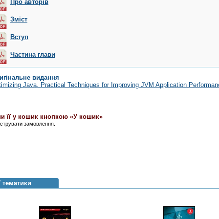
Про авторів
Зміст
Вступ
Частина глави
игінальне видання
imizing Java. Practical Techniques for Improving JVM Application Performan
и її у кошик кнопкою «У кошик»
єструвати замовлення.
ї тематики