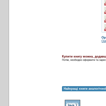
Ор
Opt
Купити книгу можна, додавш
Потім, необхідно оформити та заре
Найкращі книги аналогічно