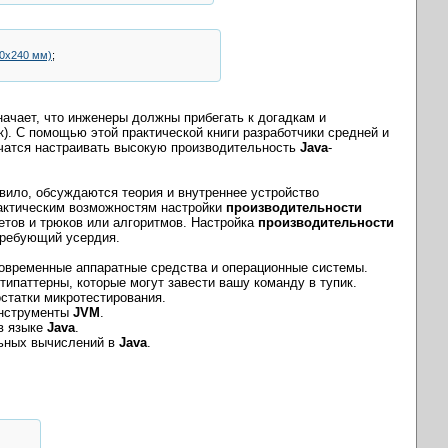
70x240 мм)
;
начает, что инженеры должны прибегать к догадкам и
к). С помощью этой практической книги разработчики средней и
чатся настраивать высокую производительность
Java
-
авило, обсуждаются теория и внутреннее устройство
практическим возможностям настройки
производительности
ветов и трюков или алгоритмов. Настройка
производительности
требующий усердия.
временные аппаратные средства и операционные системы.
ипаттерны, которые могут завести вашу команду в тупик.
статки микротестирования.
 инструменты
JVM
.
в языке
Java
.
ьных вычислений в
Java
.