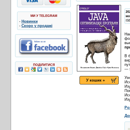
20
МИ У TELEGRAM
мо
IS
-
Новинки
-
Скоро у продажі
На
фо
вы
пр
В 
ви
пу
ПОДІЛИТИСЯ
— 
Уз
У кошик »
Ис
Из
По
Ис
Из
Ро
До