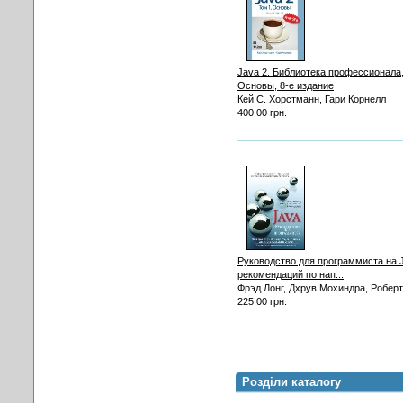
Java 2. Библиотека профессионала,
Основы, 8-е издание
Кей С. Хорстманн, Гари Корнелл
400.00 грн.
Руководство для программиста на J
рекомендаций по нап...
Фрэд Лонг, Дхрув Мохиндра, Роберт.
225.00 грн.
Розділи каталогу