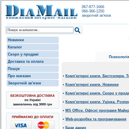
067-877-1666
066-366-1250
зворотній зв'язок
Новинки
Каталог
Скоро у продажі
Психологі
Доставка та оплата
Пошук
Про магазин
•
Комп'ютерні книги. Бестселери. 
Зворотній зв'язок
•
Комп'ютерні книги. Новинки
•
Комп'ютерні книги. Скоро у прод
БЕЗКОШТОВНА ДОСТАВКА
по Україні
•
Комп'ютерні книги. Уцінка. Розпр
замовленнь від 3000 грн
•
MS Office. Офісні програми Майк
ПРИЙМАЄМО ДО ОПЛАТИ
•
Web-розробка та програмування
•
Бази даних