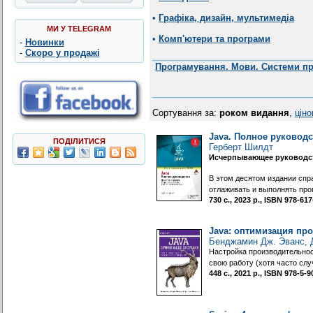
•
Графіка, дизайн, мультимедіа
МИ У TELEGRAM
•
Комп'ютери та програми
-
Новинки
-
Скоро у продажі
Програмування. Мови. Системи п
Сортування за:
роком видання
,
цін
Java. Полное руководст
ПОДІЛИТИСЯ
Герберт Шилдт
Исчерпывающее руководст
В этом десятом издании спр
отлаживать и выполнять пр
730 с., 2023 р., ISBN 978-6
Java: оптимизация пр
Бенджамин Дж. Эванс, 
Настройка производительнос
свою работу (хотя часто сл
448 с., 2021 р., ISBN 978-5-