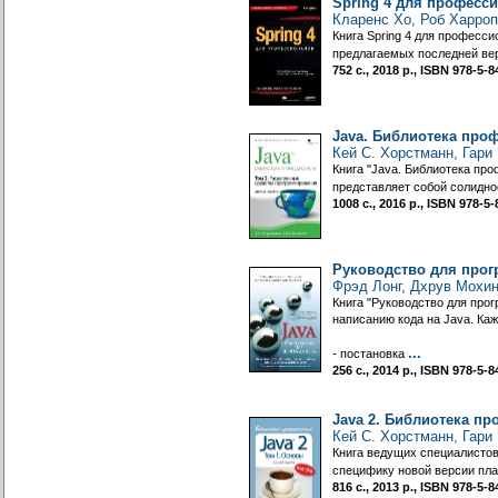
Spring 4 для професс
Кларенс Хо, Роб Харро
Книга Spring 4 для професс
предлагаемых последней вер
752 с., 2018 р., ISBN 978-5
Java. Библиотека про
Кей С. Хорстманн, Гари
Книга "Java. Библиотека пр
представляет собой солидно
1008 с., 2016 р., ISBN 978-
Руководство для прог
Фрэд Лонг, Дхрув Мохин
Книга "Руководство для про
написанию кода на Java. Ка
...
- постановка
256 с., 2014 р., ISBN 978-5
Java 2. Библиотека пр
Кей С. Хорстманн, Гари
Книга ведущих специалистов
специфику новой версии пла
816 с., 2013 р., ISBN 978-5