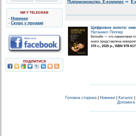
Підприємництво. Е-коммерс
⇒
Е-
МИ У TELEGRAM
-
Новинки
-
Скоро у продажі
Цифровое золото: нев
Натаниел Поппер
Биткойн — это пиринговая п
книге представлена невероя
370 с., 2025 р., ISBN 978-6
ПОДІЛИТИСЯ
Головна сторінка
|
Новинки
|
Каталог
Допомога