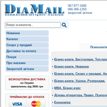
067-877-1666
066-366-1250
зворотній зв'язок
Новинки
Каталог
Скоро у продажі
Психологі
Доставка та оплата
Пошук
•
Бізнес-книги. Бестселери. Топ-пр
Про магазин
•
Бізнес-книги. Новинки
Зворотній зв'язок
•
Бізнес-книги. Скоро у продажі. А
БЕЗКОШТОВНА ДОСТАВКА
•
Бізнес-книги. Уцінка. Розпродаж.
по Україні
замовленнь від 3000 грн
•
MBA. Бізнес-курс
•
Ділова література. Право. Психол
ПРИЙМАЄМО ДО ОПЛАТИ
•
Економіка