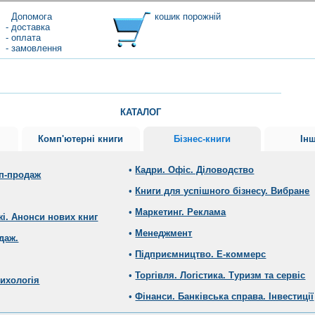
Допомога
кошик порожній
- доставка
- оплата
- замовлення
КАТАЛОГ
Комп'ютерні книги
Бізнес-книги
Інш
•
Кадри. Офіс. Діловодство
оп-продаж
•
Книги для успішного бізнесу. Вибране
•
Маркетинг. Реклама
жі. Анонси нових книг
•
Менеджмент
даж.
•
Підприємництво. Е-коммерс
•
Торгівля. Логістика. Туризм та сервіс
сихологія
•
Фінанси. Банківська справа. Інвестиції