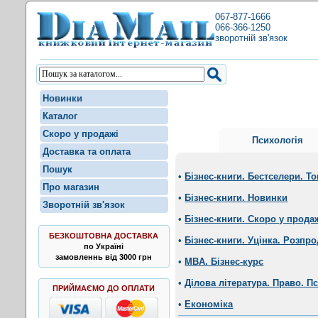
067-877-1666
066-366-1250
зворотній зв'язок
Новинки
Каталог
Скоро у продажі
Психологія
Доставка та оплата
Пошук
•
Бізнес-книги. Бестселери. Т
Про магазин
•
Бізнес-книги. Новинки
Зворотній зв'язок
•
Бізнес-книги. Скоро у прода
БЕЗКОШТОВНА ДОСТАВКА
•
Бізнес-книги. Уцінка. Розпро
по Україні
замовленнь від 3000 грн
•
MBA. Бізнес-курс
•
Ділова література. Право. П
ПРИЙМАЄМО ДО ОПЛАТИ
•
Економіка