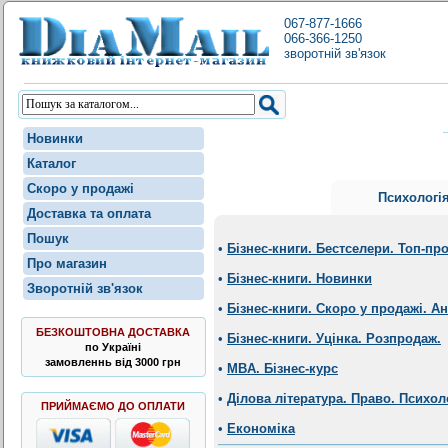
067-877-1666
066-366-1250
зворотній зв'язок
Новинки
Каталог
Скоро у продажі
Психологі
Доставка та оплата
Пошук
•
Бізнес-книги. Бестселери. Топ-пр
Про магазин
•
Бізнес-книги. Новинки
Зворотній зв'язок
•
Бізнес-книги. Скоро у продажі. А
БЕЗКОШТОВНА ДОСТАВКА
•
Бізнес-книги. Уцінка. Розпродаж.
по Україні
замовленнь від 3000 грн
•
MBA. Бізнес-курс
•
Ділова література. Право. Психол
ПРИЙМАЄМО ДО ОПЛАТИ
•
Економіка