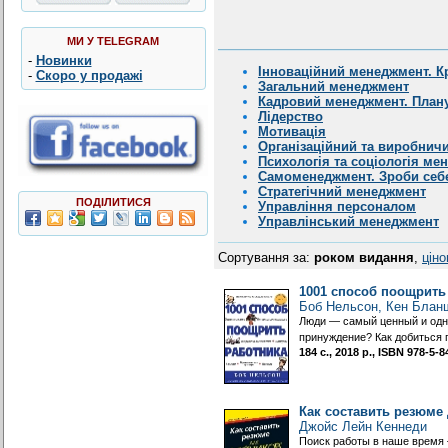
МИ У TELEGRAM
-
Новинки
Інноваційний менеджмент. К
-
Скоро у продажі
Загальний менеджмент
Кадровий менеджмент. Плану
Лідерство
Мотивація
Організаційний та виробнич
Психологія та соціологія ме
Самоменеджмент. Зроби себ
Стратегічний менеджмент
ПОДІЛИТИСЯ
Управління персоналом
Управлінський менеджмент
Сортування за:
роком видання
,
цін
1001 способ поощрить
Боб Нельсон, Кен Блан
Люди — самый ценный и одно
принуждение? Как добиться 
184 с., 2018 р., ISBN 978-5
Как составить резюме 
Джойс Лейн Кеннеди
Поиск работы в наше время —