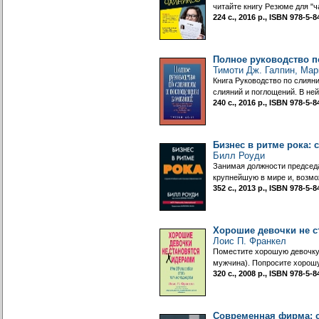
читайте книгу Резюме для "
224 с., 2016 р., ISBN 978-5
Полное руководство 
Тимоти Дж. Галпин, Мар
Книга Руководство по слиян
слияний и поглощений. В не
240 с., 2016 р., ISBN 978-5
Бизнес в ритме рока:
Билл Роуди
Занимая должности председат
крупнейшую в мире и, возмо
352 с., 2013 р., ISBN 978-5
Хорошие девочки не с
Лоис П. Франкел
Поместите хорошую девочку в
мужчина). Попросите хорошу
320 с., 2008 р., ISBN 978-5
Современная фирма: с