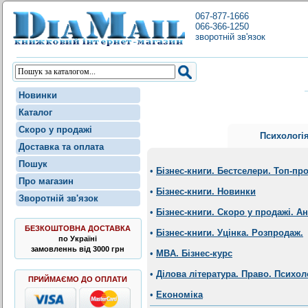
067-877-1666
066-366-1250
зворотній зв'язок
Новинки
Каталог
Скоро у продажі
Психологі
Доставка та оплата
Пошук
•
Бізнес-книги. Бестселери. Топ-пр
Про магазин
•
Бізнес-книги. Новинки
Зворотній зв'язок
•
Бізнес-книги. Скоро у продажі. А
БЕЗКОШТОВНА ДОСТАВКА
•
Бізнес-книги. Уцінка. Розпродаж.
по Україні
замовленнь від 3000 грн
•
MBA. Бізнес-курс
•
Ділова література. Право. Психол
ПРИЙМАЄМО ДО ОПЛАТИ
•
Економіка