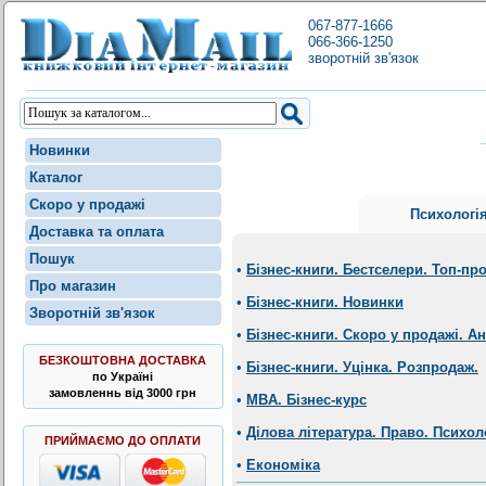
067-877-1666
066-366-1250
зворотній зв'язок
Новинки
Каталог
Скоро у продажі
Психологі
Доставка та оплата
Пошук
•
Бізнес-книги. Бестселери. Топ-пр
Про магазин
•
Бізнес-книги. Новинки
Зворотній зв'язок
•
Бізнес-книги. Скоро у продажі. А
БЕЗКОШТОВНА ДОСТАВКА
•
Бізнес-книги. Уцінка. Розпродаж.
по Україні
замовленнь від 3000 грн
•
MBA. Бізнес-курс
•
Ділова література. Право. Психол
ПРИЙМАЄМО ДО ОПЛАТИ
•
Економіка