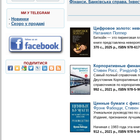
Фінанси. Банківська справа. Інвес
МИ У TELEGRAM
-
Новинки
-
Скоро у продажі
Цифровое золото: нев
Натаниел Поппер
Биткойн — это пиринговая п
книге представлена невероя
370 с., 2025 р., ISBN 978-6
ПОДІЛИТИСЯ
Корпоративные финанс
Стивен Росс, Рэндолф
Самый полный справочник п
Двухтомник Корпоративные 
справочников по корпорати
992 с., 2021 р., ISBN 978-5
Ценные бумаги с фик
Фрэнк Фабоцци, Стивен
Уникальное руководство по
Издание, признанное лучши
Начиная с 1983 года эта кн
912 с., 2021 р., ISBN 978-5