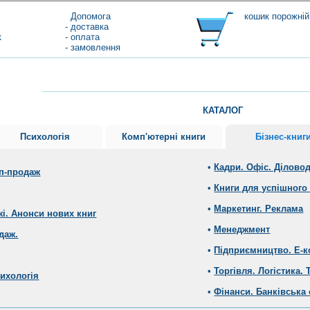
Допомога
кошик порожній
- доставка
к
- оплата
- замовлення
КАТАЛОГ
Психологія
Комп'ютерні книги
Бізнес-книг
•
Кадри. Офіс. Ділово
оп-продаж
•
Книги для успішного 
•
Маркетинг. Реклама
жі. Анонси нових книг
•
Менеджмент
даж.
•
Підприємництво. Е-
•
Торгівля. Логістика. 
сихологія
•
Фінанси. Банківська 