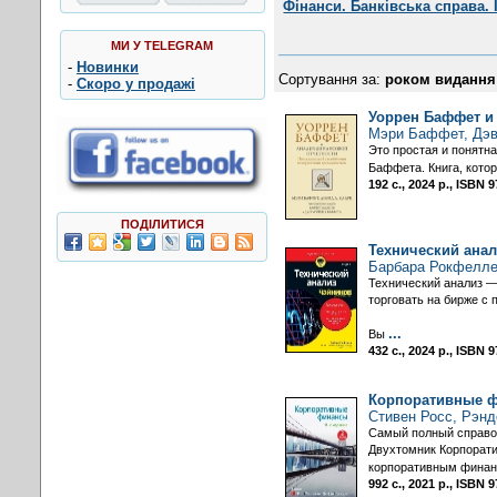
Фінанси. Банківська справа. 
МИ У TELEGRAM
-
Новинки
Сортування за:
роком видання
-
Скоро у продажі
Уоррен Баффет и
Мэри Баффет, Дэв
Это простая и понятн
Баффета. Книга, котор
192 с., 2024 р., ISBN
ПОДІЛИТИСЯ
Технический анал
Барбара Рокфелл
Технический анализ —
торговать на бирже с 
...
Вы
432 с., 2024 р., ISBN
Корпоративные фи
Стивен Росс, Рэ
Самый полный справо
Двухтомник Корпорати
корпоративным финан
992 с., 2021 р., ISBN