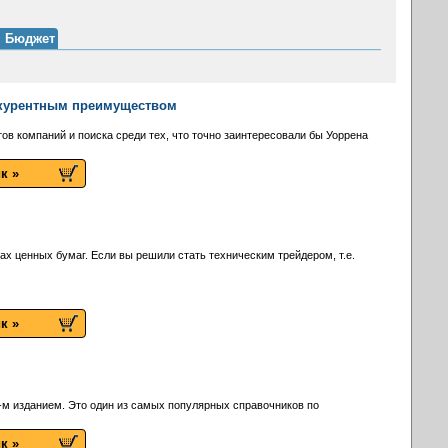
я. Бюджет
нкурентным преимуществом
ов компаний и поиска среди тех, что точно заинтересовали бы Уоррена
к »
х ценных бумаг. Если вы решили стать техническим трейдером, т.е.
к »
м изданием. Это один из самых популярных справочников по
к »