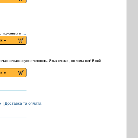
...
вестиционных м
к »
ючая финансовую отчетность. Язык сложен, но книга нет! В ней
к »
к
|
Доставка та оплата