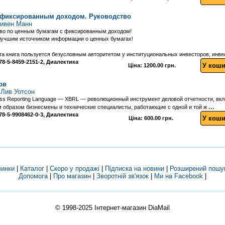
 фиксированным доходом. Руководство
тивен Манн
тво по ценным бумагам с фиксированным доходом!
лучшим источником информации о ценных бумагах!
эта книга пользуется безусловным авторитетом у институциональных инвесторов, ин
 978-5-8459-2151-2, Диалектика
У коши
Ціна: 1200.00 грн.
ов
Лив Уотсон
ness Reporting Language — XBRL — революционный инструмент деловой отчетности, вкл
...
м образом бизнесмены и технические специалисты, работающие с одной и той ж
 978-5-9908462-0-3, Диалектика
У коши
Ціна: 600.00 грн.
винки
|
Каталог
|
Скоро у продажі
|
Підписка на новини
|
Розширений пошу
Допомога
|
Про магазин
|
Зворотній зв'язок
|
Ми на Facebook
|
© 1998-2025
Інтернет-магазин DiaMail