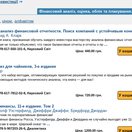
Інвестиції
⇒
Фінансовий аналіз, оцінка, облік та плануванн
,
ціною
,
алфавітом
 анализ финансовой отчетности. Поиск компаний с устойчивым ко
ид А. Кларк
ая книга, призванная обучить каждого инвестора мастерству анализа финансовых отчет
...
ая не только объясняет, что такое балансовые отчеты и отчеты о пр
 978-617-550-101-6, Науковий Світ
У коши
Ціна: 440.00 грн.
из для чайников, 3-е издание
ер
 это набор методик, оптимизирующих принятие решений по покупке и продаже на рынка
помощью методов технического анализа, эта книга — для вас!
 978-617-7812-02-8, Науковий Світ
У коши
Ціна: 720.00 грн.
нансы, 11-е издание. Том 2
ндолф Уэстерфилд, Джеффри Джаффи, Бредфорд Джордан
чник по корпоративным финансам!
вные финансы Росса, Уэстерфилда, Джаффи и Джордана не случайно выходит уже 11-
...
сам в мире. Широкий охват те
 978-5-907203-26-6, Диалектика
У коши
Ціна: 1200.00 грн.