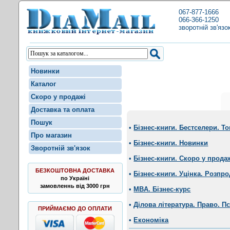
067-877-1666
066-366-1250
зворотній зв'язо
Новинки
Каталог
Скоро у продажі
Доставка та оплата
Пошук
•
Бізнес-книги. Бестселери. Т
Про магазин
•
Бізнес-книги. Новинки
Зворотній зв'язок
•
Бізнес-книги. Скоро у прода
БЕЗКОШТОВНА ДОСТАВКА
•
Бізнес-книги. Уцінка. Розпро
по Україні
замовленнь від 3000 грн
•
MBA. Бізнес-курс
•
Ділова література. Право. П
ПРИЙМАЄМО ДО ОПЛАТИ
•
Економіка