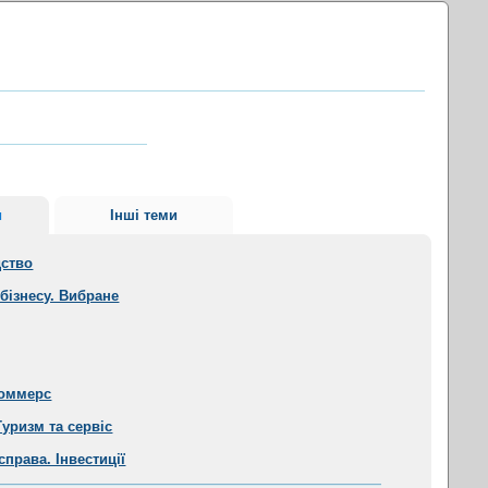
и
Інші теми
дство
бізнесу. Вибране
коммерс
Туризм та сервіс
справа. Інвестиції