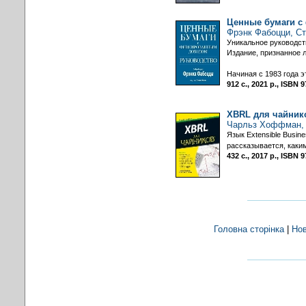
Ценные бумаги с
Фрэнк Фабоцци, С
Уникальное руководс
Издание, признанное 
Начиная с 1983 года 
912 с., 2021 р., ISBN
XBRL для чайник
Чарльз Хоффман, 
Язык Extensible Busi
рассказывается, каки
432 с., 2017 р., ISBN
Головна сторінка
|
Но