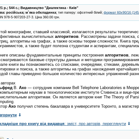
21 р.; 544 с.;
Видавництво "Диалектика - Київ"
ва:
російська
;
м`яка обкладинка
; тип паперу: офсетний білий;
формат 60х90/16 (14
BN
978-5-907203-27-3
.
Ціна
360.00
грн.
этой монографии, ставшей классикой, излагаются результаты теоретичес
фективных вычислительных
алгоритмов
. Рассмотрены задачи поиска, 
триц, алгоритмы на графах, а также основы теории сложности. Книга п
ограммистов, а также будет полезна студентам и аспирантам, специали
книге описаны фундаментальные принципы построения
алгоритмов
, ле
ссматриваются базовые структуры данных и методики программировани
чале книги вы познакомитесь со списками, очередями, стеками, деревь
ртировки и поиска, а также алгоритмы на графах нахождения кратчайшег
ждой главы приведено большое количество интересных упражнений разно
 авторах
ьфред
В.
Ахо
— сотрудник компании Bell Telephone Laboratories в Мюр
 компьютерным наукам в технологическом институте Стивенса и вице-пр
ислительным алгоритмам. Он является автором книг The Theory of Parsing
mputing.
ктор
Ахо
получил степень бакалавра в университете Торонто, а магисте
згорнути
⇓
кладніше про книгу від видавця
: зміст, про авторів, переглянути
⇓