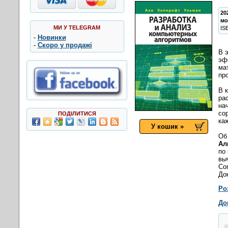
20
мо
МИ У TELEGRAM
IS
-
Новинки
-
Скоро у продажі
В 
эф
ма
пр
В 
ра
на
со
ПОДІЛИТИСЯ
ка
У кошик »
Об
Ал
по
выч
Co
До
Ро
До