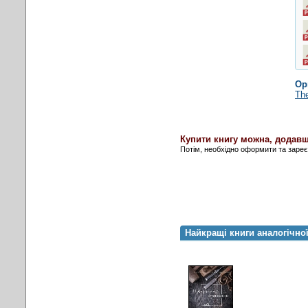
Ор
The
Купити книгу можна, додавш
Потім, необхідно оформити та заре
Найкращі книги аналогічно