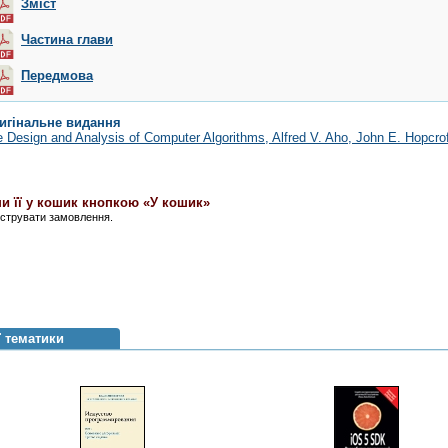
Зміст
Частина глави
Передмова
игінальне видання
 Design and Analysis of Computer Algorithms
, Alfred V. Aho, John E. Hopcro
и її у кошик кнопкою «У кошик»
єструвати замовлення.
ї тематики