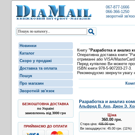
067-877-1666
066-366-1250
зворотній зв'язо
Новинки
Книгу
"Разработка и анализ 
Каталог
Оперативна доставка книги "Ра
отриманні або VISA/MasterCard
Скоро у продажі
Перед купівлею Ви можете пр
ISBN книги 978-5-907203-27-3.
Доставка та оплата
Рекомендуємо звернути увагу н
Пошук
Про магазин
Комп
Зворотній зв'язок
Разработка и анализ ко
БЕЗКОШТОВНА ДОСТАВКА
,
Альфред В. Ахо
Джон Э. Х
по Україні
замовленнь від 3000 грн
Ціна
360.00
грн
.
Стара ціна:
405.00 грн.
ПРИЙМАЄМО ДО ОПЛАТИ
Ви заощаджуєте: 45.00 грн. (11%)