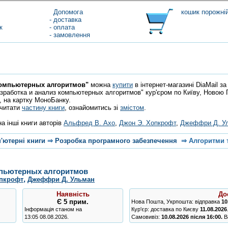
Допомога
кошик порожні
- доставка
к
- оплата
- замовлення
компьютерных алгоритмов"
можна
купити
в інтернет-магазині DiaMail за
зработка и анализ компьютерных алгоритмов" кур'єром по Київу, Новою П
, на картку МоноБанку.
очитати
частину книги
, ознайомитись зі
змістом
.
а інші книги авторів
Альфред В. Ахо
,
Джон Э. Хопкрофт
,
Джеффри Д. У
'ютерні книги
⇒
Розробка програмного забезпечення
⇒
Алгоритми 
мпьютерных алгоритмов
,
опкрофт
Джеффри Д. Ульман
Наявність
До
Є
5 прим.
Нова Пошта, Укрпошта: відправка
10
Інформація станом на
Кур'єр: доставка по Києву
11.08.2026
13:05 08.08.2026.
Самовивіз:
10.08.2026 після 16:00.
Ва