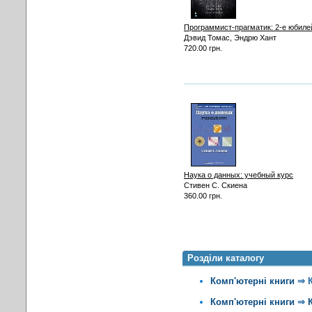
Программист-прагматик: 2-е юбиле
Дэвид Томас, Эндрю Хант
720.00 грн.
Наука о данных: учебный курс
Стивен С. Скиена
360.00 грн.
Розділи каталогу
Комп'ютерні книги
⇒
Комп'ютерні книги
⇒