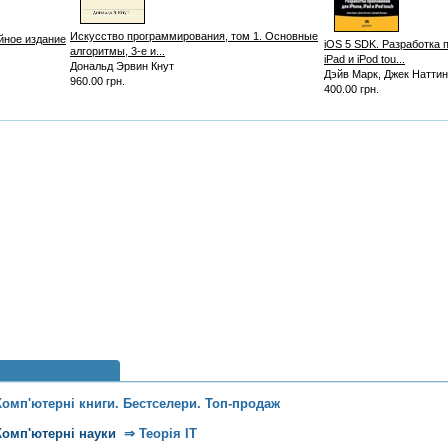
Искусство программирования, том 1. Основные
йное издание
iOS 5 SDK. Разработка 
алгоритмы, 3-е и...
iPad и iPod tou...
Дональд Эрвин Кнут
Дэйв Марк, Джек Наттин
960.00 грн.
400.00 грн.
Комп'ютерні книги. Бестселери. Топ-продаж
Комп'ютерні науки
⇒
Теорія IT