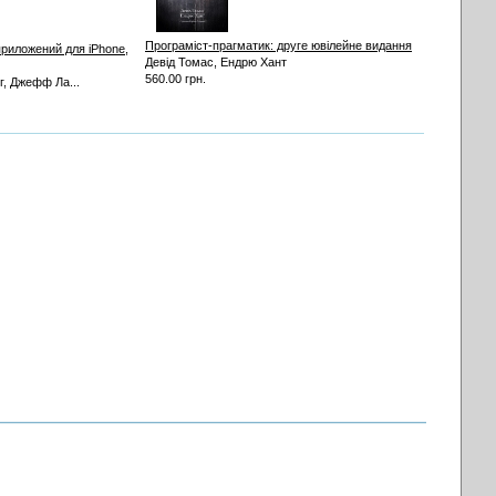
Програміст-прагматик: друге ювілейне видання
приложений для iPhone,
Девід Томас, Ендрю Хант
560.00 грн.
г, Джефф Ла...