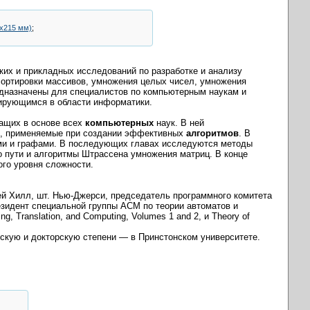
5х215 мм)
;
ких и прикладных исследований по разработке и анализу
сортировки массивов, умножения целых чисел, умножения
редназначены для специалистов по компьютерным наукам и
зирующимся в области информатики.
жащих в основе всех
компьютерных
наук. В ней
я, применяемые при создании эффективных
алгоритмов
. В
ями и графами. В последующих главах исследуются методы
о пути и алгоритмы Штрассена умножения матриц. В конце
го уровня сложности.
рей Хилл, шт. Нью-Джерси, председатель программного комитета
езидент специальной группы ACM по теории автоматов и
, Translation, and Computing, Volumes 1 and 2, и Theory of
рскую и докторскую степени — в Принстонском университете.