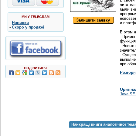
В своей 
читател
были вн
програм
МИ У TELEGRAM
нововве
Залишити заявку
-
Новинки
и плат
-
Скоро у продажі
В этом 
- Приме
функция
- Новые
значите
- Сущес
выполне
при обр
ПОДІЛИТИСЯ
Розгорн
Оригін
Java SE 8
Найкращі книги аналогічної тем