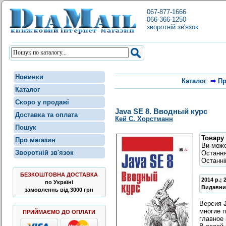
067-877-1666
066-366-1250
зворотній зв'язок
Новинки
Каталог
⇒
Пр
Каталог
Скоро у продажі
Java SE 8. Вводный курс
Доставка та оплата
Кей С. Хорстманн
Пошук
Товару 
Про магазин
Ви мож
Зворотній зв'язок
Остання
Останні
БЕЗКОШТОВНА ДОСТАВКА
2014 р.;
по Україні
Видавни
замовленнь від 3000 грн
Версия
многие 
ПРИЙМАЄМО ДО ОПЛАТИ
главное