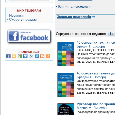
•
Клінічна психологія
МИ У TELEGRAM
-
Новинки
Загальна психологія
⇒
-
Скоро у продажі
Сортування за:
роком видання
,
цін
45 основних технік пс
Бредлі Т. Ерфорд
ЗАГАЛЬНОДОСТУПНЕ КЕРІ
ПОДІЛИТИСЯ
Ця книга готує читача до зас
..
впровадження та пропонує
590 с., 2026 р., ISBN 978-6
45 основных техник д
Брэдли Т. Эрфорд
Общедоступное руководство 
Книга представляет собой кр
правильного понимания тех
636 с., 2023 р., ISBN 978-6
Руководство по трени
Марша М. Линехан
Руководство по тренингу на