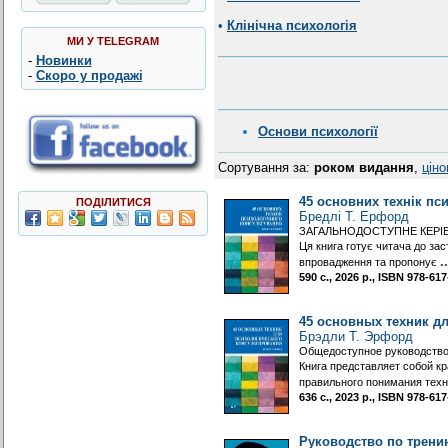
•
Клінічна психологія
МИ У TELEGRAM
-
Новинки
-
Скоро у продажі
Основи психології
Сортування за:
роком видання
,
цін
45 основних технік пс
ПОДІЛИТИСЯ
Бредлі Т. Ерфорд
ЗАГАЛЬНОДОСТУПНЕ КЕРІ
Ця книга готує читача до зас
..
впровадження та пропонує
590 с., 2026 р., ISBN 978-6
45 основных техник д
Брэдли Т. Эрфорд
Общедоступное руководство 
Книга представляет собой кр
правильного понимания тех
636 с., 2023 р., ISBN 978-6
Руководство по трени