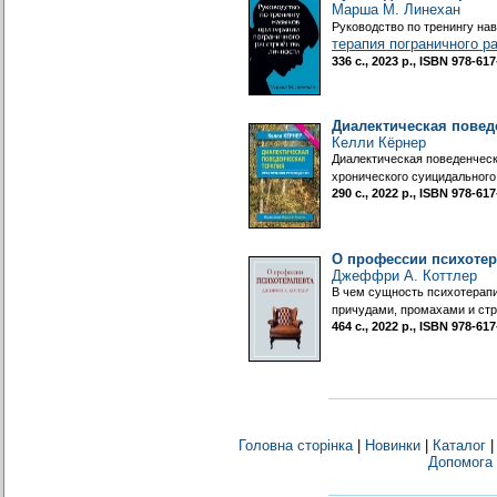
Марша М. Линехан
Руководство по тренингу на
терапия пограничного р
336 с., 2023 р., ISBN 978-6
Диалектическая повед
Келли Кёрнер
Диалектическая поведенческ
хронического суицидального
290 с., 2022 р., ISBN 978-6
О профессии психотер
Джеффри А. Коттлер
В чем сущность психотерапи
причудами, промахами и стр
464 с., 2022 р., ISBN 978-6
Головна сторінка
|
Новинки
|
Каталог
Допомога