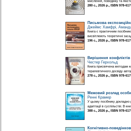
мислення, поведінку та якіст
280 с., 2026 р., ISBN 978-6
Письмова експозиційна
Джеймс Хамфрі, Аманда
Книга є практичним посібник
висвітлюють теоретичні заса
196 с., 2026 р., ISBN 978-6
Вирішення конфліктів 
Честер Герхольд
Книга присвячена методам ког
терапевтичного досвіду авто
278 с., 2026 р., ISBN 978-6
Межовий розлад особис
Ренні Крамер
У цьому посібнику докладно 
адаптації в суспільстві. В 
388 с., 2026 р., ISBN 978-6
Когнітивно-поведінкова