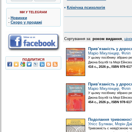
•
Клінічна психологія
МИ У TELEGRAM
-
Новинки
-
Скоро у продажі
Сортування за:
роком видання
,
цін
Прив’язаність у доросл
Маріо Мікулінцер, Філіп
У цьому посібнику зібрано р
ПОДІЛИТИСЯ
Джона Боулбі та Мері Ейнсво
416 с., 2026 р., ISBN 978-6
Прив’язаність у дорос
Маріо Мікулінцер, Філіп
У цьому посібнику зібрано р
Джона Боулбі та Мері Ейнсво
454 с., 2026 р., ISBN 978-6
Подолання тривожності
Улісс Булман, Морін Да
Тривожність є невід'ємною ч