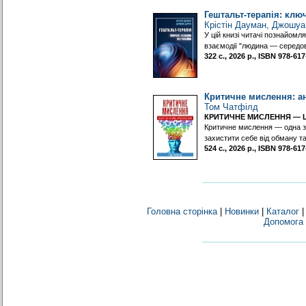
Гештальт-терапія: ключ
Крістін Дауман, Джошуа
У цій книзі читачі познайом
взаємодії "людина — середови
322 с., 2026 р., ISBN 978-6
Критичне мислення: ан
Том Чатфілд
КРИТИЧНЕ МИСЛЕННЯ — ЦЕ
Критичне мислення — одна з 
захистити себе від обману т
524 с., 2026 р., ISBN 978-6
Головна сторінка
|
Новинки
|
Каталог
Допомога