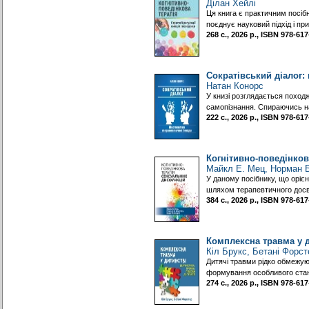
Ділан Хейлі
Ця книга є практичним посібн
поєднує науковий підхід і пр
268 с., 2026 р., ISBN 978-6
Сократівський діалог:
Натан Конорс
У книзі розглядається походж
самопізнання. Спираючись на
222 с., 2026 р., ISBN 978-6
Когнітивно-поведінков
Майкл Е. Мец, Норман Б
У даному посібнику, що орієн
шляхом терапевтичного досв
384 с., 2026 р., ISBN 978-6
Комплексна травма у ди
Кіл Брукс, Бетані Форст
Дитячі травми рідко обмежую
формування особливого стану
274 с., 2026 р., ISBN 978-6