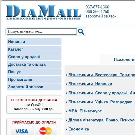
067-877-1666
066-366-1250
зворотній зв'язок
Новинки
Каталог
Скоро у продажі
Психологі
Доставка та оплата
Пошук
•
Бізнес-книги. Бестселери. Топ-пр
Про магазин
•
Бізнес-книги. Новинки
Зворотній зв'язок
•
Бізнес-книги. Скоро у продажі. А
БЕЗКОШТОВНА ДОСТАВКА
•
Бізнес-книги. Уцінка. Розпродаж.
по Україні
замовленнь від 3000 грн
•
MBA. Бізнес-курс
•
Ділова література. Право. Психол
ПРИЙМАЄМО ДО ОПЛАТИ
•
Економіка