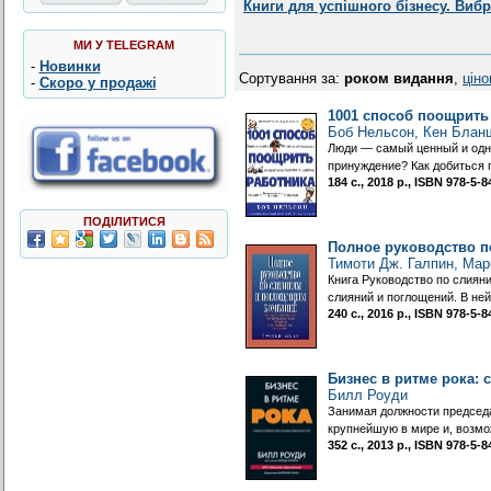
Книги для успішного бізнесу. Виб
МИ У TELEGRAM
-
Новинки
Сортування за:
роком видання
,
цін
-
Скоро у продажі
1001 способ поощрить
Боб Нельсон, Кен Блан
Люди — самый ценный и одно
принуждение? Как добиться 
184 с., 2018 р., ISBN 978-5
ПОДІЛИТИСЯ
Полное руководство 
Тимоти Дж. Галпин, Мар
Книга Руководство по слиян
слияний и поглощений. В не
240 с., 2016 р., ISBN 978-5
Бизнес в ритме рока:
Билл Роуди
Занимая должности председат
крупнейшую в мире и, возмо
352 с., 2013 р., ISBN 978-5