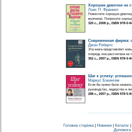
Хорошие девочки не с
Лоис П. Франкел
Поместите хорошую девочку в
мужчина). Попросите хорошу
320 с., 2008 р., ISBN 978-5
Современная фирма: с
Джон Робертс
Эта книга представляет нов
очередь она рассчитана на 
352 с., 2007 р., ISBN 978-5
Шаг к успеху: успешн
Маркус Бэкингем
Если бы нужно было назвать
руководство, лидерство и л
288 с., 2007 р., ISBN 978-5
Головна сторінка
|
Новинки
|
Каталог
Допомога