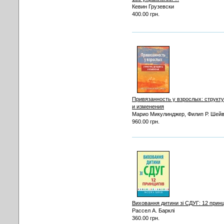
Кевин Грузевски
400.00 грн.
Привязанность у взрослых: структ
и изменения
Марио Микулинджер, Филип Р. Шейве
960.00 грн.
Виховання дитини зі СДУГ: 12 принц
Рассел А. Барклі
360.00 грн.