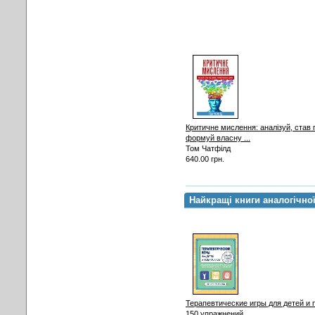
Критичне мислення: аналізуй, став п
формуй власну ...
Том Чатфілд
640.00 грн.
Найкращі книги аналогічно
Терапевтические игры для детей и 
150 упражнений ...