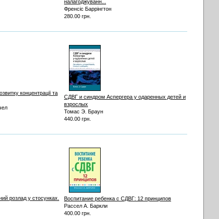
налагоджуванн...
Френсіс Баррінгтон
280.00 грн.
озвитку концентрації та
СДВГ и синдром Аспергера у одаренных детей и
взрослых
чел
Томас Э. Браун
440.00 грн.
ий розлад у стосунках.
Воспитание ребенка с СДВГ: 12 принципов
Рассел А. Баркли
400.00 грн.