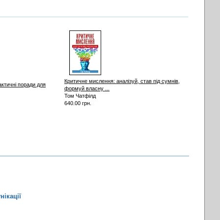
Критичне мислення: аналізуй, став під сумнів,
актичні поради для
формуй власну ...
Том Чатфілд
640.00 грн.
нікації