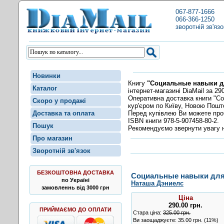
067-877-1666
066-366-1250
зворотній зв'язо
Новинки
Книгу
"Социальные навыки дл
Каталог
інтернет-магазині DiaMail за 290
Оперативна доставка книги "С
Скоро у продажі
кур'єром по Київу, Новою Пошт
Перед купівлею Ви можете пр
Доставка та оплата
ISBN книги 978-5-907458-80-2.
Пошук
Рекомендуємо звернути увагу н
Про магазин
Зворотній зв'язок
БЕЗКОШТОВНА ДОСТАВКА
Социальные навыки для 
по Україні
Наташа Дэниелс
замовленнь від 3000 грн
Ціна
290.00
грн
.
ПРИЙМАЄМО ДО ОПЛАТИ
Стара ціна:
325.00 грн.
Ви заощаджуєте: 35.00 грн. (11%)