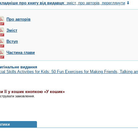
кладніше про книгу від видавця
: зміст, про авторів, переглянути
⇓
Про авторів
Зміст
Вступ
Частина глави
игінальне видання
ial Skills Activities for Kids: 50 Fun Exercises for Making Friends, Talking 
и її у кошик кнопкою «У кошик»
єструвати замовлення.
атики