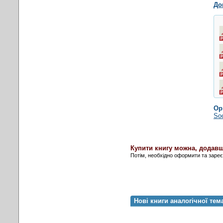
До
Ор
Soc
Купити книгу можна, додавш
Потім, необхідно оформити та заре
Нові книги аналогічної тем