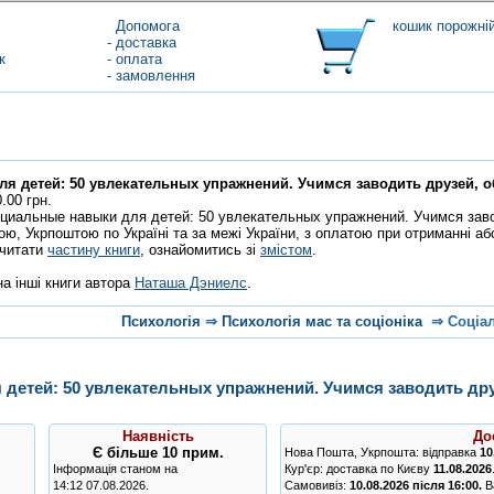
Допомога
кошик порожні
- доставка
к
- оплата
- замовлення
я детей: 50 увлекательных упражнений. Учимся заводить друзей, 
.00 грн.
оциальные навыки для детей: 50 увлекательных упражнений. Учимся зав
ою, Укрпоштою по Україні та за межі України, з оплатою при отриманні а
очитати
частину книги
, ознайомитись зі
змістом
.
а інші книги автора
Наташа Дэниелс
.
Психологія
⇒
Психологія мас та соціоніка
⇒
Соціа
детей: 50 увлекательных упражнений. Учимся заводить дру
Наявність
До
Є
більше 10 прим.
Нова Пошта, Укрпошта: відправка
10
Інформація станом на
Кур'єр: доставка по Києву
11.08.2026
14:12 07.08.2026.
Самовивіз:
10.08.2026 після 16:00.
Ва