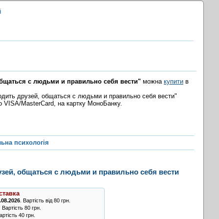
й
общаться с людьми и правильно себя вести"
можна
купити
в
одить друзей, общаться с людьми и правильно себя вести"
бо VISA/MasterCard, на картку МоноБанку.
льна психологія
зей, общаться с людьми и правильно себя вести
ставка
.08.2026
. Вартість від 80 грн.
. Вартість 80 грн.
ртість 40 грн.