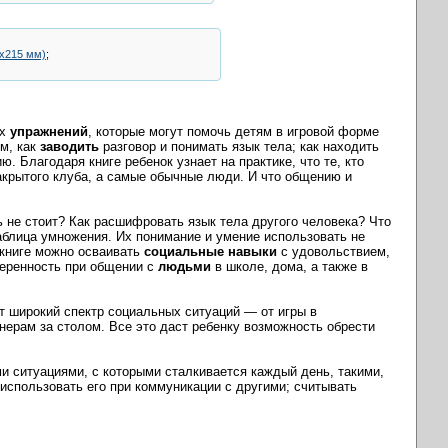
5х215 мм)
;
ых
упражнений
, которые могут помочь детям в игровой форме
ом, как
заводить
разговор и понимать язык тела; как находить
. Благодаря книге ребенок узнает на практике, что те, кто
акрытого клуба, а самые обычные люди. И что общению и
ь не стоит? Как расшифровать язык тела другого человека? Что
блица умножения. Их понимание и умение использовать не
 книге можно осваивать
социальные
навыки
с удовольствием,
веренность при общении с
людьми
в школе, дома, а также в
 широкий спектр социальных ситуаций — от игры в
нерам за столом. Все это даст ребенку возможность обрести
и ситуациями, с которыми сталкивается каждый день, такими,
 использовать его при коммуникации с другими; считывать