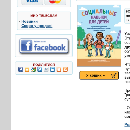
20
МИ У TELEGRAM
мо
IS
-
Новинки
-
Скоро у продажі
Уч
Эт
ос
др
об
ум
Чт
ПОДІЛИТИСЯ
лу
яв
У кошик »
вы
лю
Пр
"р
су
- 
ка
со
Ро