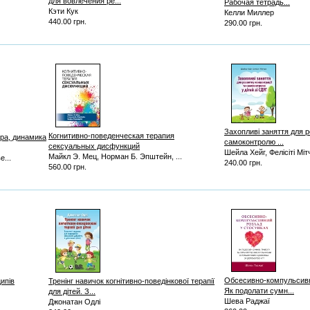
для вовлечения ре...
Рабочая тетрадь...
Кэти Кук
Келли Миллер
440.00 грн.
290.00 грн.
Захопливі заняття для р
Когнитивно-поведенческая терапия
ура, динамика
самоконтролю ...
сексуальных дисфункций
Шейла Хейг, Фелісіті Міт
Майкл Э. Мец, Норман Б. Эпштейн, ...
...
240.00 грн.
560.00 грн.
Обсесивно-компульсивн
ипів
Тренінг навичок когнітивно-поведінкової терапії
Як подолати сумн...
для дітей. З...
Шева Раджаї
Джонатан Одлі