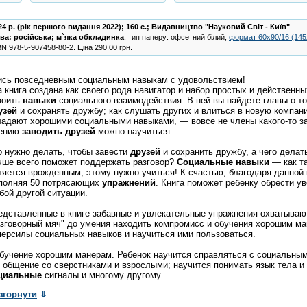
24 р. (рік першого видання 2022); 160 с.;
Видавництво "Науковий Світ - Київ"
ва:
російська
;
м`яка обкладинка
; тип паперу: офсетний білий;
формат 60х90/16 (14
BN
978-5-907458-80-2
.
Ціна
290.00
грн.
ись повседневным социальным навыкам с удовольствием!
а книга создана как своего рода навигатор и набор простых и действенн
воить
навыки
социального взаимодействия. В ней вы найдете главы о т
узей
и сохранять дружбу; как слушать других и влиться в новую компанию
ладают хорошими социальными навыками, — вовсе не члены какого-то з
ению
заводить
друзей
можно научиться.
о нужно делать, чтобы завести
друзей
и сохранить дружбу, а чего делат
чше всего поможет поддержать разговор?
Социальные
навыки
— как та
ляется врожденным, этому нужно учиться! К счастью, благодаря данной
полняя 50 потрясающих
упражнений
. Книга поможет ребенку обрести у
бой другой ситуации.
едставленные в книге забавные и увлекательные упражнения охватывают
азговорный мяч" до умения находить компромисс и обучения хорошим ма
персилы социальных навыков и научиться ими пользоваться.
Обучение хорошим манерам. Ребенок научится справляться с социальным
к общение со сверстниками и взрослыми; научится понимать язык тела и
циальные
сигналы и многому другому.
згорнути
⇓