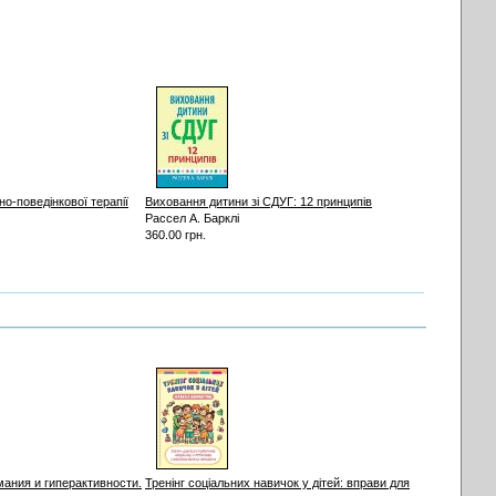
но-поведінкової терапії
Виховання дитини зі СДУГ: 12 принципів
Рассел А. Барклі
360.00 грн.
ания и гиперактивности.
Тренінг соціальних навичок у дітей: вправи для