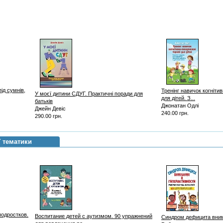
ід сумнів,
Тренінг навичок когнітив
У моєї дитини СДУГ. Практичні поради для
для дітей. З...
батьків
Джонатан Одлі
Джейн Девіс
240.00 грн.
290.00 грн.
ї тематики
подростков.
Воспитание детей с аутизмом. 90 упражнений
Синдром дефицита вним