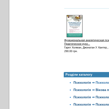
Функциональная аналитическая пси
Практическое руко...
Гарет Холман, Джонатан У. Кантер,..
290.00 грн.
Розділи каталогу
Психологія
⇒
Психоло
Психологія
⇒
Вікова 
Психологія
⇒
Психолог
Психологія
⇒
Психолог