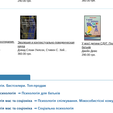
360.00 грн.
240.00 грн.
хотерапия.
Эволюция и контекстуально-поведенческая
У моєї дитини СДУГ. Пр
наука
батьків
.
Дэвид Слоан Уилсон, Стивен С. Хей...
Джейн Девіс
360.00 грн.
290.00 грн.
гія. Бестселери. Топ-продаж
психологія
⇒
Психологія для батьків
ія мас та соціоніка
⇒
Психологія спілкування. Міжособистісні кому
ія мас та соціоніка
⇒
Соціальна психологія