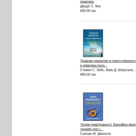
практика
Джудіт С. Бек
600.00 грн.
Терапия принятия и ответственнос
и практика осоз...
Стивен С. Хейс, Кирк Д. Штросаль,..
680.00 грн.
Теорія прив'язаності. Емоційно-фо
терапія для с...
Сьюзан М. Джонсон