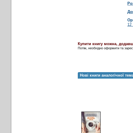
Ро
До
Ор
12 
Купити книгу можна, додавш
Потім, необхідно оформити та заре
Нові книги аналогічної тем