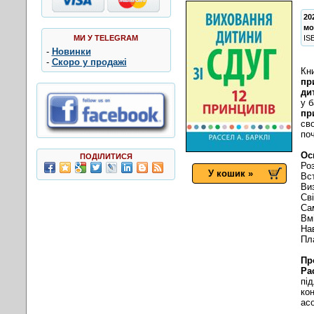
20
мо
МИ У TELEGRAM
IS
-
Новинки
-
Скоро у продажі
Кни
пр
ди
у б
пр
св
по
Ос
ПОДІЛИТИСЯ
Ро
У кошик »
Вс
Ви
Св
Са
Вм
На
Пл
Пр
Ра
під
ко
асо