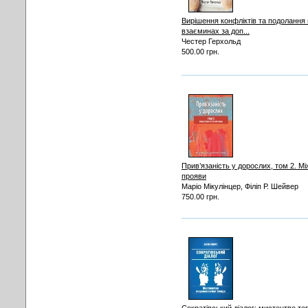
Вирішення конфліктів та подолання
взаєминах за доп...
Честер Герхольд
500.00 грн.
Прив’язаність у дорослих, том 2. Мі
прояви
Маріо Мікулінцер, Філіп Р. Шейвер
750.00 грн.