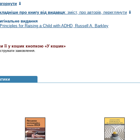
згорнути
⇓
кладніше про книгу від видавця
: зміст, про авторів, переглянути
⇓
игінальне видання
Principles for Raising a Child with ADHD
, Russell A. Barkley
и її у кошик кнопкою «У кошик»
єструвати замовлення.
атики