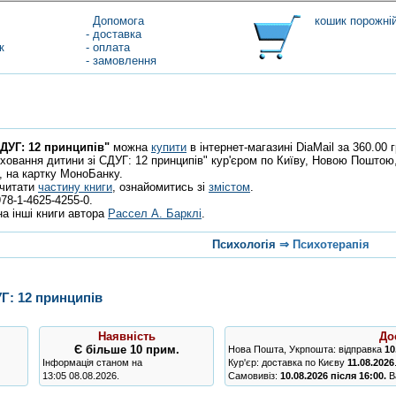
Допомога
кошик порожні
- доставка
к
- оплата
- замовлення
ДУГ: 12 принципів"
можна
купити
в інтернет-магазині DiaMail за 360.00 г
ховання дитини зі СДУГ: 12 принципів" кур'єром по Київу, Новою Поштою,
, на картку МоноБанку.
очитати
частину книги
, ознайомитись зі
змістом
.
78-1-4625-4255-0.
а інші книги автора
Рассел А. Барклі
.
Психологія
⇒
Психотерапія
Г: 12 принципів
Наявність
До
Є
більше 10 прим.
Нова Пошта, Укрпошта: відправка
10
Інформація станом на
Кур'єр: доставка по Києву
11.08.2026
13:05 08.08.2026.
Самовивіз:
10.08.2026 після 16:00.
Ва