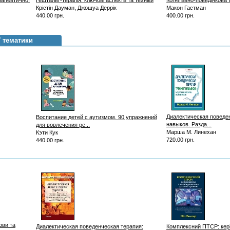
рапевтичної
Гештальт-терапія: ключові аспекти та техніки
Когнітивно-поведінкова 
Крістін Дауман, Джошуа Деррік
Макон Гастман
440.00 грн.
400.00 грн.
ї тематики
Диалектическая поведен
Воспитание детей с аутизмом. 90 упражнений
навыков. Разда...
для вовлечения ре...
Марша М. Линехан
Кэти Кук
720.00 грн.
440.00 грн.
ови та
Диалектическая поведенческая терапия:
Комплексний ПТСР: кері