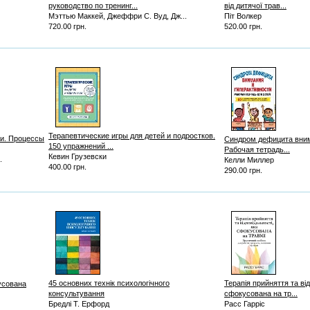
руководство по тренинг...
від дитячої трав...
Мэттью Маккей, Джеффри С. Вуд, Дж...
Піт Волкер
720.00 грн.
520.00 грн.
Терапевтические игры для детей и подростков.
ти. Процессы
Синдром дефицита вним
150 упражнений ...
Рабочая тетрадь...
Кевин Грузевски
.
Келли Миллер
400.00 грн.
290.00 грн.
45 основних технік психологічного
Терапія прийняття та від
кусована
консультування
сфокусована на тр...
Бредлі Т. Ерфорд
Расс Гарріс