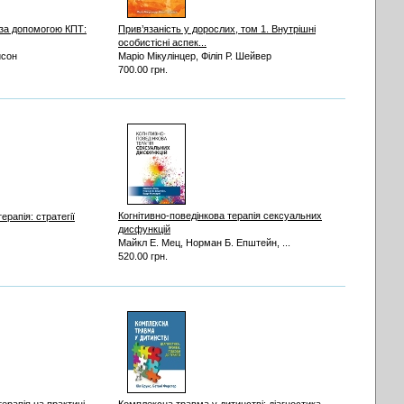
 за допомогою КПТ:
Прив’язаність у дорослих, том 1. Внутрішні
особистісні аспек...
йсон
Маріо Мікулінцер, Філіп Р. Шейвер
700.00 грн.
Когнітивно-поведінкова терапія сексуальних
ерапія: стратегії
дисфункцій
Майкл Е. Мец, Норман Б. Епштейн, ...
520.00 грн.