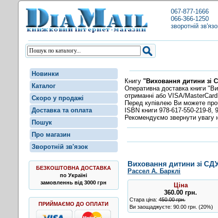
067-877-1666
066-366-1250
зворотній зв'язо
Новинки
Книгу
"Виховання дитини зі С
Каталог
Оперативна доставка книги "Ви
отриманні або VISA/MasterCard
Скоро у продажі
Перед купівлею Ви можете пр
ISBN книги 978-617-550-219-8, 9
Доставка та оплата
Рекомендуємо звернути увагу н
Пошук
Про магазин
Зворотній зв'язок
Виховання дитини зі СДУ
БЕЗКОШТОВНА ДОСТАВКА
Рассел А. Барклі
по Україні
замовленнь від 3000 грн
Ціна
360.00
грн
.
Стара ціна:
450.00 грн.
ПРИЙМАЄМО ДО ОПЛАТИ
Ви заощаджуєте: 90.00 грн. (20%)