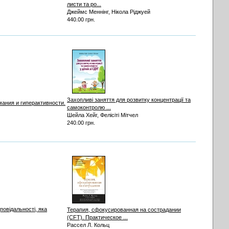
листи та ро...
Джеймс Меннінг, Нікола Ріджуей
440.00 грн.
Захопливі заняття для розвитку концентрації та
ания и гиперактивности.
самоконтролю ...
Шейла Хейг, Фелісіті Мітчел
240.00 грн.
повідальності, яка
Терапия, сфокусированная на сострадании
(CFT). Практическое ...
Рассел Л. Кольц