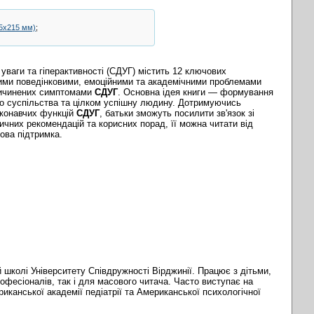
5х215 мм)
;
 уваги та гіперактивності (СДУГ) містить 12 ключових
ими поведінковими, емоційними та академічними проблемами
спричинених симптомами
СДУГ
. Основна ідея книги — формування
о суспільства та цілком успішну людину. Дотримуючись
иконавчих функцій
СДУГ
, батьки зможуть посилити зв'язок зі
ичних рекомендацій та корисних порад, її можна читати від
ова підтримка.
 школі Університету Співдружності Вірджинії. Працює з дітьми,
рофесіоналів, так і для масового читача. Часто виступає на
иканської академії педіатрії та Американської психологічної