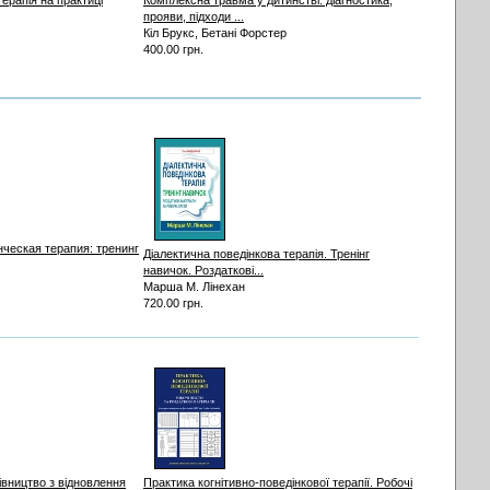
терапія на практиці
Комплексна травма у дитинстві: діагностика,
прояви, підходи ...
Кіл Брукс, Бетані Форстер
400.00 грн.
ческая терапия: тренинг
Діалектична поведінкова терапія. Тренінг
навичок. Роздаткові...
Марша М. Лінехан
720.00 грн.
вництво з відновлення
Практика когнітивно-поведінкової терапії. Робочі