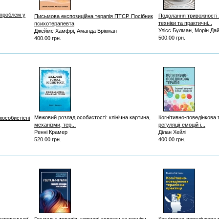
 проблем у
Подолання тривожності
Письмова експозиційна терапія ПТСР. Посібник
техніки та практичні...
психотерапевта
Улісс Булман, Морін Да
Джеймс Хамфрі, Аманда Брікман
500.00 грн.
400.00 грн.
Межовий розлад особистості: клінічна картина,
Когнітивно-поведінкова т
жособистісні
механізми, тер...
регуляції емоцій і...
Ренні Крамер
Ділан Хейлі
520.00 грн.
400.00 грн.