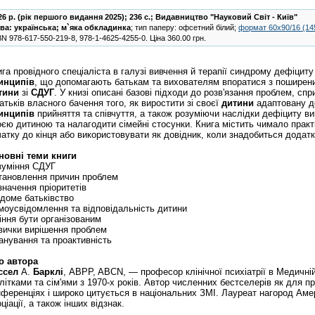
26 р. (рік першого видання 2025); 236 с.;
Видавництво "Науковий Світ - Київ"
ва:
українська
;
м`яка обкладинка
; тип паперу: офсетний білий;
формат 60х90/16 (14
BN
978-617-550-219-8, 978-1-4625-4255-0
.
Ціна
360.00
грн.
га провідного спеціаліста в галузі вивчення й терапії синдрому дефіциту
инципів
, що допомагають батькам та вихователям впоратися з поширен
тини
зі
СДУГ
. У книзі описані базові підходи до розв'язання проблем, 
атьків власного бачення того, як виростити зі своєї
дитини
адаптовану д
инципів
прийняття та співчуття, а також розуміючи наслідки дефіциту в
оєю дитиною та налагодити сімейні стосунки. Книга містить чимало практ
чатку до кінця або використовувати як довідник, коли знадобиться додатк
новні теми книги
зуміння СДУГ
тановлення причин проблем
значення пріоритетів
ідоме батьківство
моусвідомлення та відповідальність дитини
іння бути організованим
вички вирішення проблем
анування та проактивність
о автора
ссел
А.
Барклі
, ABPP, ABCN, — професор клінічної психіатрії в Медичній
літками та сім'ями з 1970-х років. Автор численних бестселерів як для п
нференціях і широко цитується в національних ЗМІ. Лауреат нагород Амер
ціації, а також інших відзнак.