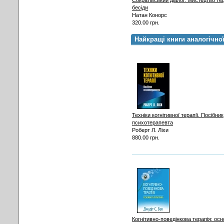
Сократівський діалог: мистецтво те
бесіди
Натан Конорс
320.00 грн.
Найкращі книги аналогічно
Техніки когнітивної терапії. Посібник
психотерапевта
Роберт Л. Ліхи
880.00 грн.
Когнітивно-поведінкова терапія: осн