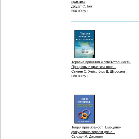
практика
Джудіт С. Бек
600.00 грн.
Терапия принятия и ответственности.
Процессы и практика осоз...
Стивен С. Хейс, Кирк Д. Штросаль,...
680.00 грн.
Теорія прив'язаності. Емоційно-
фокусована терапія для с...
Сьюзан М. Джонсон