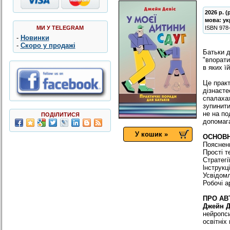
2026 р. 
мова:
ук
МИ У TELEGRAM
ISBN
978
-
Новинки
-
Скоро у продажі
Батьки д
"впорати
в яких ї
Це практ
дізнаєте
спалахах
зупинити
не на по
ПОДІЛИТИСЯ
допомаг
У кошик »
OCHOBH
Пояснен
Прості т
Стратегі
lнструкц
Усвідомл
Робочі а
ПРO АB
Джейн
Д
нейропси
освітніх