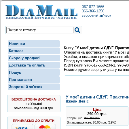
067-877-1666
066-366-1250
зворотній зв'язок
Новинки
Книгу
"У моєї дитини СДУГ. Практи
Каталог
Оперативна доставка книги "У моєї д
України, з оплатою при отриманні аб
Скоро у продажі
Перед купівлею Ви можете прочита
ISBN книги 978-617-550-234-1, 978-98
Доставка та оплата
Рекомендуємо звернути увагу на інш
Пошук
Про магазин
Зворотній зв'язок
У моєї дитини СДУГ. Практичн
БЕЗКОШТОВНА ДОСТАВКА
Джейн Девіс
по Україні
замовленнь від 3000 грн
Ціна
290.00
грн
.
Стара ціна:
360.00 грн.
ПРИЙМАЄМО ДО ОПЛАТИ
Ви заощаджуєте: 70.00 грн. (19%)