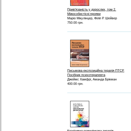
Прив’язаність у дорослих, том 2.
Міжособистісні прояви
Маріо Мікулінцер, Філіп Р. Шейвер
750.00 грн.
Письмова експозиційна терапія ПТСР.
Посібник психотерапевта
Джеймс Хамфрі, Аманда Брікман
400.00 грн.
Когнітивно-поведінкова терапія