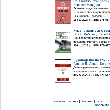
Співзалежність: робоч
Кристал Маццола
Звiльнiться вiд спiвзалежнос
У цій книзі ви знайдете перев
...
Дійсні вправи, складен
158 с., 2024 р., ISBN 978-6
Как справляться с тре
Эли Р. Лебовиц, Хаим 
При воспитании тревожного р
поощрять смотреть в лицо с
336 с., 2023 р., ISBN 978-6
Руководство по клини
Стивен Б. Левин, Кэнди
Данное руководство основы
исследователей в отношении
816 с., 2022 р., ISBN 978-6
Головна сторінка
|
Новинки
|
Каталог
Допомога