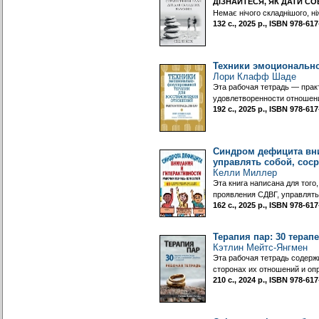
ДІЗНАЙТЕСЯ, ЯК ДАТИ СО
Немає нічого складнішого, н
132 с., 2025 р., ISBN 978-6
Техники эмоционально
Лори Клафф Шаде
Эта рабочая тетрадь — прак
удовлетворенности отношени
192 с., 2025 р., ISBN 978-6
Синдром дефицита вни
управлять собой, соср
Келли Миллер
Эта книга написана для тог
проявления СДВГ, управлять
162 с., 2025 р., ISBN 978-6
Терапия пар: 30 тера
Кэтлин Мейтс-Янгмен
Эта рабочая тетрадь содерж
сторонах их отношений и оп
210 с., 2024 р., ISBN 978-6