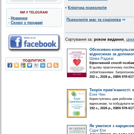
•
Клінічна психологія
МИ У TELEGRAM
-
Новинки
Психологія мас та соціоніка
⇒
-
Скоро у продажі
Сортування за:
роком видання
,
цін
Обсесивно-компульсивн
відносинах за допомо
Шева Раджаї
ПОДІЛИТИСЯ
Ефективний спосіб позбав
В цьому практичному посібник
зобов'язаннями. Запропонов
202 с., 2026 р., ISBN 978-6
Теорія прив'язаності: 
Енні Чен
Користуючись цим робочим зо
відносинам, та побудувати м
192 с., 2026 р., ISBN 978-6
Як ужитися з нарцисом
Сідні Кох