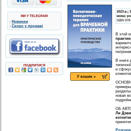
2023 р.; 
МИ У TELEGRAM
мова:
ро
ISBN
978
-
Новинки
-
Скоро у продажі
В этой 
практик
вариант
интерес
патрона
В книге 
типично
ПОДІЛИТИСЯ
и сфоку
клиентов
У кошик »
ОСНОВН
примеры
разделы
новая м
подробн
ОБ АВТ
Ли
Дэви
когнити
принятия
Розгорн