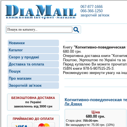
067-877-1666
066-366-1250
зворотній зв'язок
Новинки
Книгу
"Когнитивно-поведенческая 
Каталог
680.00 грн.
Оперативна доставка книги "Когнити
Скоро у продажі
Поштою, Укрпоштою по Україні та за 
Перед купівлею Ви можете прочита
Доставка та оплата
ISBN книги 978-5-907515-25-3.
Пошук
Рекомендуємо звернути увагу на інш
Про магазин
Зворотній зв'язок
БЕЗКОШТОВНА ДОСТАВКА
Когнитивно-поведенческая т
по Україні
Ли Дэвид
замовленнь від 3000 грн
Ціна
680.00
грн
.
ПРИЙМАЄМО ДО ОПЛАТИ
Стара ціна:
755.00 грн.
Ви заощаджуєте: 75.00 грн. (10%)