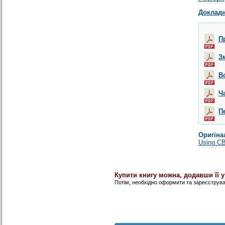
Докладн
П
З
В
Ч
П
Оригіна
Using CB
Купити книгу можна, додавши її 
Потім, необхідно оформити та зареєструв