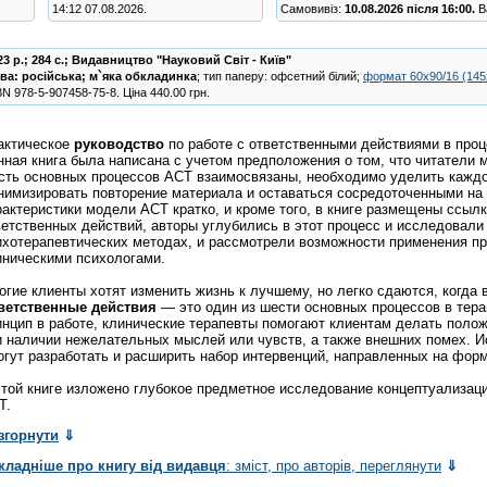
14:12 07.08.2026.
Самовивіз:
10.08.2026 після 16:00.
Ва
23 р.; 284 с.;
Видавництво "Науковий Світ - Київ"
ва:
російська
;
м`яка обкладинка
; тип паперу: офсетний білий;
формат 60х90/16 (14
BN
978-5-907458-75-8
.
Ціна
440.00
грн.
актическое
руководство
по работе с ответственными действиями в проц
нная книга была написана с учетом предположения о том, что читатели 
сть основных процессов ACT взаимосвязаны, необходимо уделить каждом
нимизировать повторение материала и оставаться сосредоточенными на 
рактеристики модели ACT кратко, и кроме того, в книге размещены ссылк
ветственных действий, авторы углубились в этот процесс и исследовали 
ихотерапевтических методах, и рассмотрели возможности применения при
иническими психологами.
огие клиенты хотят изменить жизнь к лучшему, но легко сдаются, когда
ветственные
действия
— это один из шести основных процессов в тера
инцип в работе, клинические терапевты помогают клиентам делать поло
и наличии нежелательных мыслей или чувств, а также внешних помех. 
огут разработать и расширить набор интервенций, направленных на фор
этой книге изложено глубокое предметное исследование концептуализаци
T.
згорнути
⇓
кладніше про книгу від видавця
: зміст, про авторів, переглянути
⇓