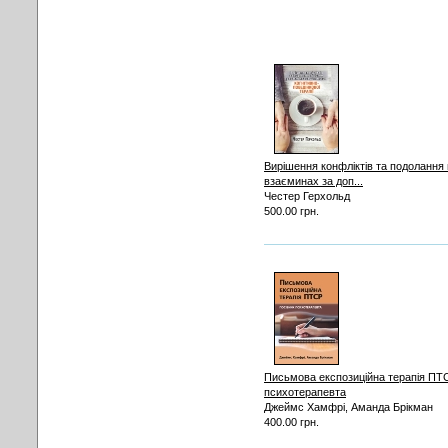
Вирішення конфліктів та подолання
взаєминах за доп...
Честер Герхольд
500.00 грн.
Письмова експозиційна терапія ПТС
психотерапевта
Джеймс Хамфрі, Аманда Брікман
400.00 грн.