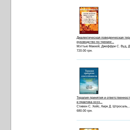
Диалектическая поведенческая тер
руководство по тренинг...
Мэттью Маккей, Джеффри С. Вуд, Дж
720.00 грн.
Терапия принятия и ответственнос
и практика осоз...
Стивен С. Хейс, Кирк Д. Штросаль,..
680.00 грн.