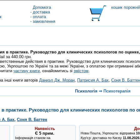
Допомога
кошик порожні
- доставка
к
- оплата
- замовлення
ия в практике. Руководство для клинических психологов по оценке
il за 440.00 грн.
ветственные действия в практике. Руководство для клинических психол
ою, Укрпоштою по Україні та за межі України, з оплатою при отриманні а
очитати
частину книги
, ознайомитись зі
змістом
.
а інші книги авторів
Даниэл Дж. Моран
,
Патрисия А. Бах
,
Соня В. Батте
Психологія
⇒
Психотерапія
 в практике. Руководство для клинических психологов по 
,
 А. Бах
Соня В. Баттен
Наявність
До
Є
5 прим.
Нова Пошта, Укрпошта: відправка
10
Інформація станом на
Кур'єр: доставка по Києву
11.08.2026