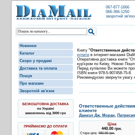
067-877-1666
066-366-1250
зворотній зв'язо
Новинки
Книгу
"Ответственные действ
Каталог
купити
в інтернет-магазині DiaMa
Оперативна доставка книги "От
Скоро у продажі
кур'єром по Київу, Новою Пошт
Перед купівлею Ви можете пр
Доставка та оплата
ISBN книги 978-5-907458-75-8.
Пошук
Рекомендуємо звернути увагу н
Про магазин
Зворотній зв'язок
БЕЗКОШТОВНА ДОСТАВКА
Ответственные действия
по Україні
клиенте
замовленнь від 3000 грн
,
Даниэл Дж. Моран
Патрисия
Ціна
ПРИЙМАЄМО ДО ОПЛАТИ
440.00
грн
.
Стара ціна:
490.00 грн.