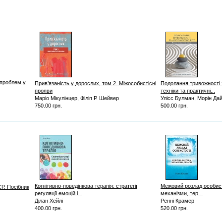
 проблем у
Прив’язаність у дорослих, том 2. Міжособистісні
Подолання тривожності
прояви
техніки та практичні...
Маріо Мікулінцер, Філіп Р. Шейвер
Улісс Булман, Морін Да
750.00 грн.
500.00 грн.
Когнітивно-поведінкова терапія: стратегії
Межовий розлад особисто
Р. Посібник
регуляції емоцій і...
механізми, тер...
Ділан Хейлі
Ренні Крамер
400.00 грн.
520.00 грн.