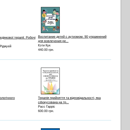
Воспитание детей с аутизмом. 90 упражнений
дінкової терапії. Робочі
для вовлечения ре...
Кэти Кук
 Ріджуей
440.00 грн.
ологічного
Терапія прийняття та відповідальності, яка
сфокусована на тр...
Расс Гарріс
600.00 грн.