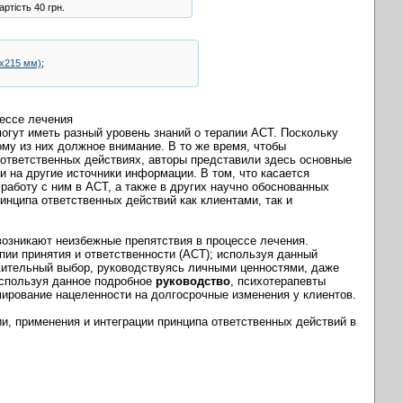
ртість 40 грн.
5х215 мм)
;
ессе лечения
могут иметь разный уровень знаний о терапии ACT. Поскольку
у из них должное внимание. В то же время, чтобы
ответственных действиях, авторы представили здесь основные
и на другие источники информации. В том, что касается
работу с ним в ACT, а также в других научно обоснованных
нципа ответственных действий как клиентами, так и
 возникают неизбежные препятствия в процессе лечения.
пии принятия и ответственности (ACT); используя данный
жительный выбор, руководствуясь личными ценностями, даже
Используя данное подробное
руководство
, психотерапевты
мирование нацеленности на долгосрочные изменения у клиентов.
и, применения и интеграции принципа ответственных действий в