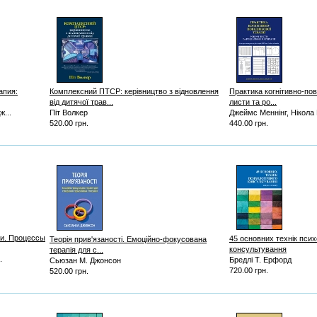
апия:
Комплексний ПТСР: керівництво з відновлення
Практика когнітивно-пове
від дитячої трав...
листи та ро...
...
Піт Волкер
Джеймс Меннінг, Нікола
520.00 грн.
440.00 грн.
ти. Процессы
45 основних технік псих
Теорія прив'язаності. Емоційно-фокусована
консультування
терапія для с...
.
Бредлі Т. Ерфорд
Сьюзан М. Джонсон
720.00 грн.
520.00 грн.