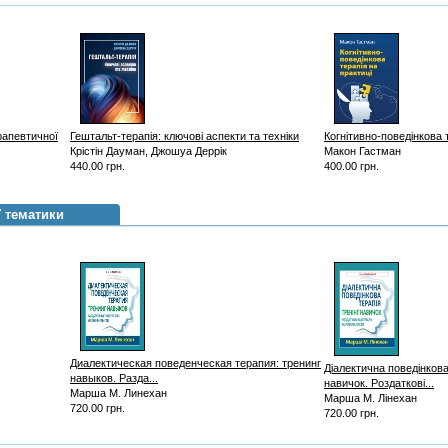
рапевтичної
Гештальт-терапія: ключові аспекти та техніки
Когнітивно-поведінкова 
Крістін Дауман, Джошуа Деррік
Макон Гастман
440.00 грн.
400.00 грн.
ї тематики
Диалектическая поведенческая терапия: тренинг
Діалектична поведінкова
навыков. Разда...
навичок. Роздаткові...
Марша М. Линехан
Марша М. Лінехан
720.00 грн.
720.00 грн.