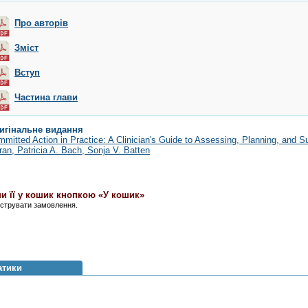
Про авторів
Зміст
Вступ
Частина глави
игінальне видання
mitted Action in Practice: A Clinician's Guide to Assessing, Planning, and Su
an, Patricia A. Bach, Sonja V. Batten
и її у кошик кнопкою «У кошик»
єструвати замовлення.
атики