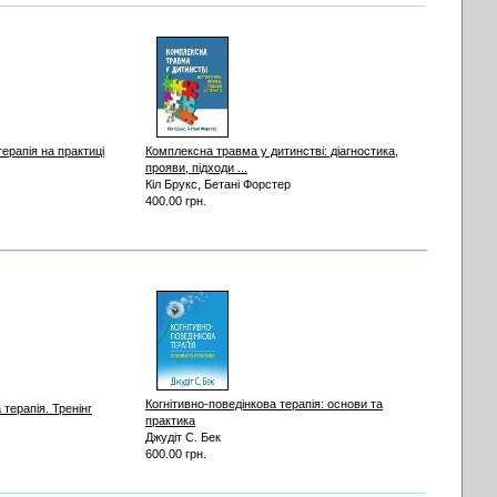
терапія на практиці
Комплексна травма у дитинстві: діагностика,
прояви, підходи ...
Кіл Брукс, Бетані Форстер
400.00 грн.
Когнітивно-поведінкова терапія: основи та
 терапія. Тренінг
практика
Джудіт С. Бек
600.00 грн.