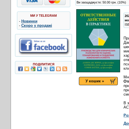
Ви заощаджуєте: 50.00 грн. (10%)
МИ У TELEGRAM
20
мо
-
Новинки
IS
-
Скоро у продажі
Пр
Да
ше
ми
ха
от
пс
ПОДІЛИТИСЯ
кл
Мн
У кошик »
От
пр
пр
см
В 
AC
Ро
До