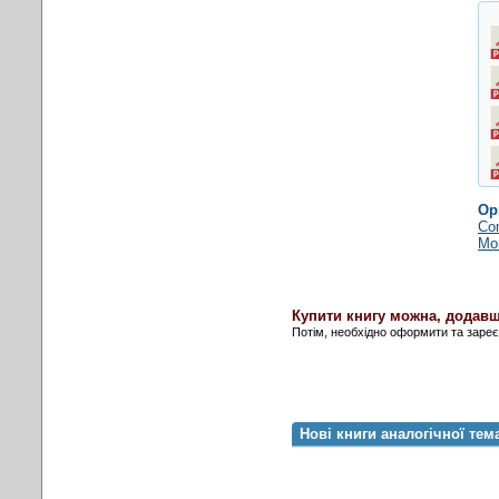
Ор
Com
Mor
Купити книгу можна, додавш
Потім, необхідно оформити та заре
Нові книги аналогічної тем