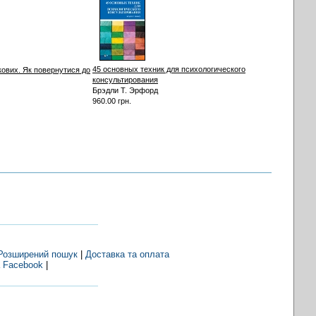
45 основных техник для психологического
кових. Як повернутися до
консультирования
Брэдли Т. Эрфорд
960.00 грн.
Розширений пошук
|
Доставка та оплата
 Facebook
|