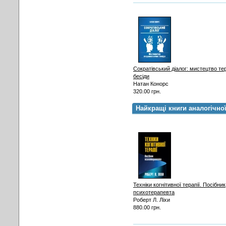
Сократівський діалог: мистецтво те
бесіди
Натан Конорс
320.00 грн.
Найкращі книги аналогічно
Техніки когнітивної терапії. Посібник
психотерапевта
Роберт Л. Ліхи
880.00 грн.