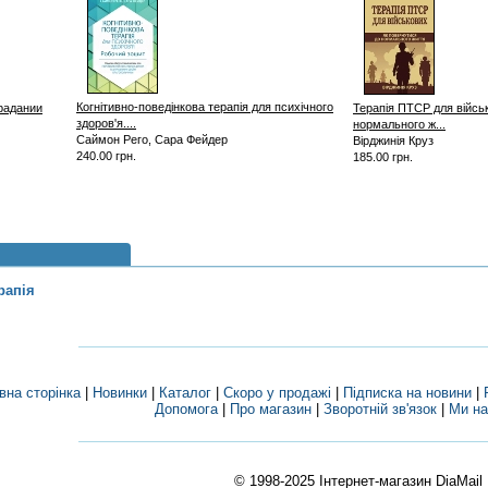
Когнітивно-поведінкова терапія для психічного
радании
Терапія ПТСР для війсь
здоров'я....
нормального ж...
Саймон Рего, Сара Фейдер
Вірджинія Круз
240.00 грн.
185.00 грн.
рапія
вна сторінка
|
Новинки
|
Каталог
|
Скоро у продажі
|
Підписка на новини
|
Допомога
|
Про магазин
|
Зворотній зв'язок
|
Ми на
© 1998-2025
Інтернет-магазин DiaMail