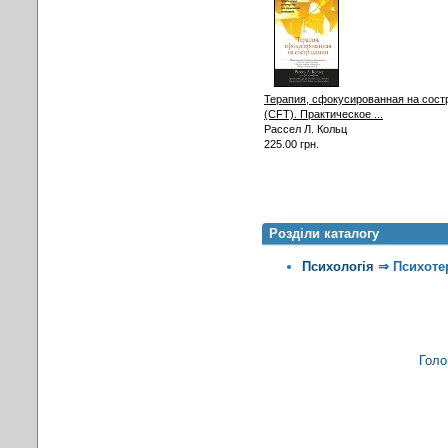
Терапия, сфокусированная на сост
(CFT). Практическое ...
Рассел Л. Кольц
225.00 грн.
Розділи каталогу
Психологія
⇒
Психоте
Голо