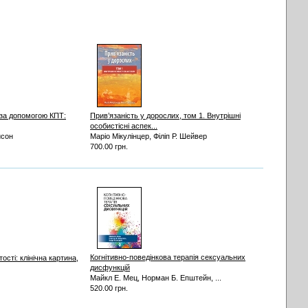
 за допомогою КПТ:
Прив’язаність у дорослих, том 1. Внутрішні
особистісні аспек...
йсон
Маріо Мікулінцер, Філіп Р. Шейвер
700.00 грн.
Когнітивно-поведінкова терапія сексуальних
сті: клінічна картина,
дисфункцій
Майкл Е. Мец, Норман Б. Епштейн, ...
520.00 грн.