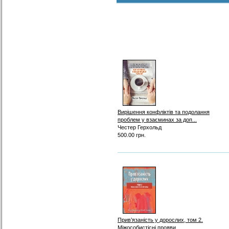
Вирішення конфліктів та подолання
проблем у взаєминах за доп...
Честер Герхольд
500.00 грн.
Прив’язаність у дорослих, том 2.
Міжособистісні прояви