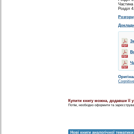
Частина I
Розділ 4
Розгорн
Докладн
З
В
Ч
Оригіна
Cognitive
Купити книгу можна, додавши її 
Потім, необхідно оформити та зареєструв
Нові книги аналогічної тематики