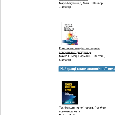
Маріо Мікулінцер, Філіп Р. Шейвер
750.00 грн.
Когнітивно-поведінкова терапія
сексуальних дисфункцій
Майкл Е. Мец, Норман Б. Епштейн, ...
520.00 грн.
Найкращі книги аналогічної тем
Техніки когнітивної терапії. Посібник
психотерапевта