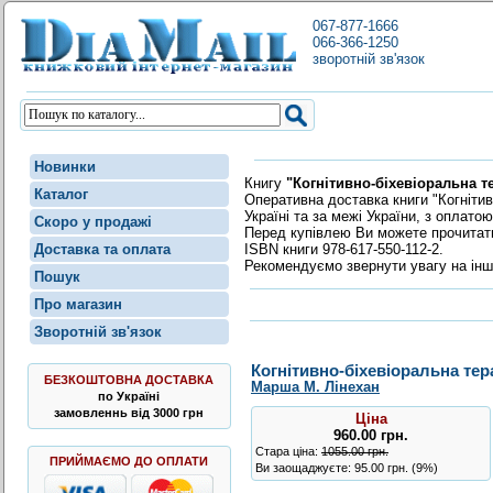
067-877-1666
066-366-1250
зворотній зв'язок
Новинки
Книгу
"Когнітивно-біхевіоральна т
Каталог
Оперативна доставка книги "Когніти
Україні та за межі України, з оплат
Скоро у продажі
Перед купівлею Ви можете прочита
ISBN книги 978-617-550-112-2.
Доставка та оплата
Рекомендуємо звернути увагу на інш
Пошук
Про магазин
Зворотній зв'язок
Когнітивно-біхевіоральна тер
БЕЗКОШТОВНА ДОСТАВКА
Марша М. Лінехан
по Україні
замовленнь від 3000 грн
Ціна
960.00
грн
.
Стара ціна:
1055.00 грн.
ПРИЙМАЄМО ДО ОПЛАТИ
Ви заощаджуєте: 95.00 грн. (9%)