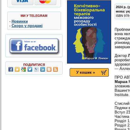
2024 р. 
мова:
ук
МИ У TELEGRAM
ISBN
978
-
Новинки
-
Скоро у продажі
Проблем
вона явл
стражда
різнови
завершен
Доктор
розробил
здоровог
ПОДІЛИТИСЯ
— Аллен
У кошик »
ПРО АВ
Марша
зловжива
Вашингто
Institute.
Стислий 
Подяки в
Вступ 2
Частина 
Розділ 
Розділ 2
Розділ 3