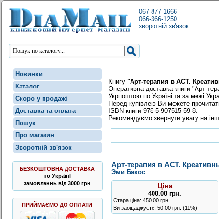
067-877-1666
066-366-1250
зворотній зв'язок
Новинки
Книгу
"Арт-терапия в АСТ. Креати
Каталог
Оперативна доставка книги "Арт-тер
Укрпоштою по Україні та за межі Укр
Скоро у продажі
Перед купівлею Ви можете прочита
ISBN книги 978-5-907515-59-8.
Доставка та оплата
Рекомендуємо звернути увагу на інш
Пошук
Про магазин
Зворотній зв'язок
Арт-терапия в АСТ. Креативн
БЕЗКОШТОВНА ДОСТАВКА
Эми Бакос
по Україні
замовленнь від 3000 грн
Ціна
400.00
грн
.
Стара ціна:
450.00 грн.
ПРИЙМАЄМО ДО ОПЛАТИ
Ви заощаджуєте: 50.00 грн. (11%)