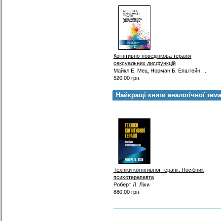
Когнітивно-поведінкова терапія
сексуальних дисфункцій
Майкл Е. Мец, Норман Б. Епштейн, ...
520.00 грн.
Найкращі книги аналогічної тем
Техніки когнітивної терапії. Посібник
психотерапевта
Роберт Л. Ліхи
880.00 грн.