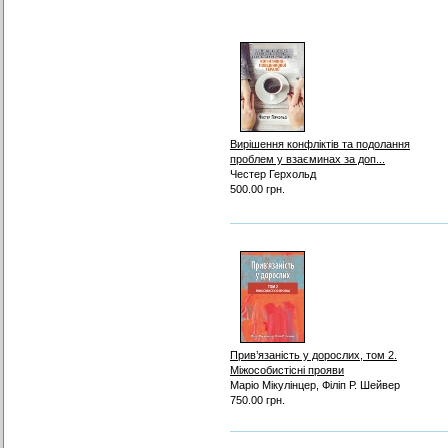
Вирішення конфліктів та подолання
проблем у взаєминах за доп...
Честер Герхольд
500.00 грн.
Прив’язаність у дорослих, том 2.
Міжособистісні прояви
Маріо Мікулінцер, Філіп Р. Шейвер
750.00 грн.