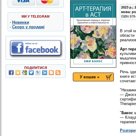
2023 р.; 
мова:
ро
МИ У TELEGRAM
ISBN
978
-
Новинки
-
Скоро у продажі
В этой 
области
реализо
Арт
-
тер
культив
мышления
привнос
ПОДІЛИТИСЯ
Речь зде
книге ес
У кошик »
сочетают
"Незамен
— Джосе
сертифи
Therapie
"
Бакос
щ
— Клауд
терапевт
Розгорн