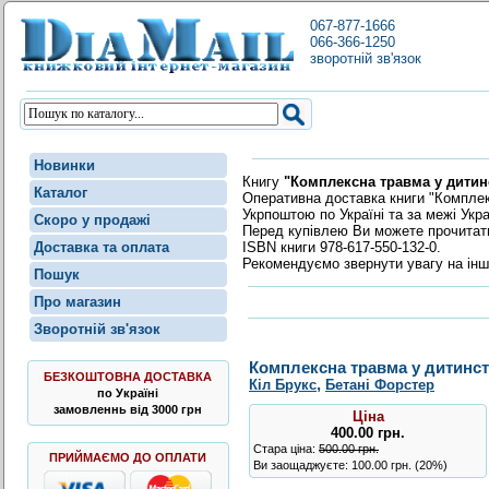
067-877-1666
066-366-1250
зворотній зв'язок
Новинки
Книгу
"Комплексна травма у дитинс
Каталог
Оперативна доставка книги "Комплекс
Укрпоштою по Україні та за межі Укр
Скоро у продажі
Перед купівлею Ви можете прочита
ISBN книги 978-617-550-132-0.
Доставка та оплата
Рекомендуємо звернути увагу на інш
Пошук
Про магазин
Зворотній зв'язок
Комплексна травма у дитинств
БЕЗКОШТОВНА ДОСТАВКА
,
Кіл Брукс
Бетані Форстер
по Україні
замовленнь від 3000 грн
Ціна
400.00
грн
.
Стара ціна:
500.00 грн.
ПРИЙМАЄМО ДО ОПЛАТИ
Ви заощаджуєте: 100.00 грн. (20%)