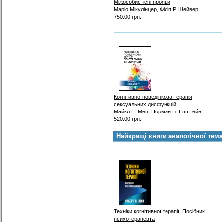
Міжособистісні прояви
Маріо Мікулінцер, Філіп Р. Шейвер
750.00 грн.
Когнітивно-поведінкова терапія
сексуальних дисфункцій
Майкл Е. Мец, Норман Б. Епштейн, ...
520.00 грн.
Найкращі книги аналогічної тем
Техніки когнітивної терапії. Посібник
психотерапевта