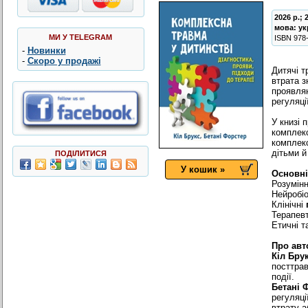
2026 р.; 
мова:
ук
МИ У TELEGRAM
ISBN
978
-
Новинки
-
Скоро у продажі
Дитячі т
втрата з
проявляю
регуляці
У книзі 
комплекс
комплекс
дітьми й
ПОДІЛИТИСЯ
У кошик »
Основні
Розумінн
Нейробіо
Клінічні
Терапев
Етичні т
Про авт
Кіл
Бру
посттрав
події.
Бетані
Ф
регуляці
втрату а