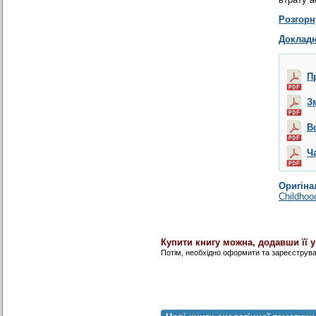
Розгорн
Докладн
П
З
В
Ч
Оригіна
Childhoo
Купити книгу можна, додавши її 
Потім, необхідно оформити та зареєструв