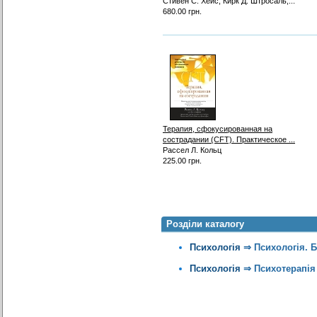
Стивен С. Хейс, Кирк Д. Штросаль,...
680.00 грн.
Терапия, сфокусированная на
сострадании (CFT). Практическое ...
Рассел Л. Кольц
225.00 грн.
Розділи каталогу
Психологія
⇒
Психологія. 
Психологія
⇒
Психотерапія