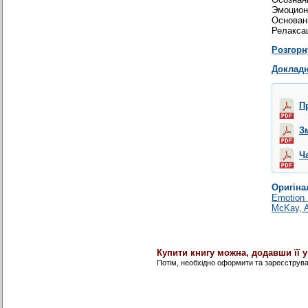
Эмоцион
Основан
Релакса
Розгорн
Докладн
П
З
Ч
Оригіна
Emotion 
McKay, A
Купити книгу можна, додавши її 
Потім, необхідно оформити та зареєструв