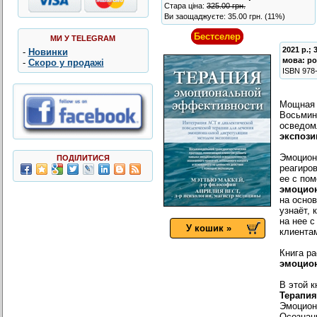
Стара ціна:
325.00 грн.
Ви заощаджуєте: 35.00 грн. (11%)
Бестселер
МИ У TELEGRAM
2021 р.; 
-
Новинки
мова:
ро
-
Скоро у продажі
ISBN
978
Мощная
Восьмин
осведомл
экспози
Эмоцион
ПОДІЛИТИСЯ
реагиро
ее с по
эмоцио
на осно
узнаёт, 
на нее 
У кошик »
клиента
Книга р
эмоцио
В этой к
Терапия
Эмоцион
Осознан