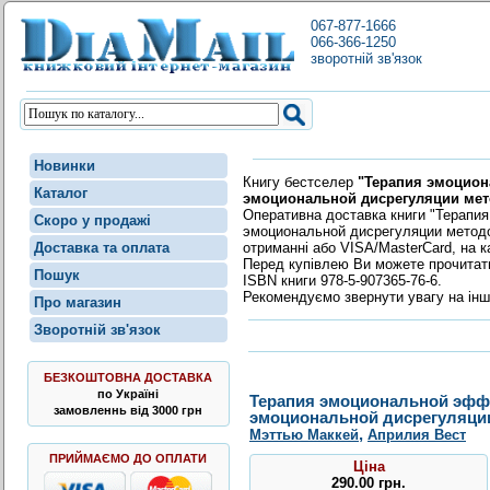
067-877-1666
066-366-1250
зворотній зв'язок
Новинки
Книгу бестселер
"Терапия эмоцион
Каталог
эмоциональной дисрегуляции мет
Оперативна доставка книги "Терапи
Скоро у продажі
эмоциональной дисрегуляции методом
отриманні або VISA/MasterCard, на 
Доставка та оплата
Перед купівлею Ви можете прочита
Пошук
ISBN книги 978-5-907365-76-6.
Рекомендуємо звернути увагу на інш
Про магазин
Зворотній зв'язок
БЕЗКОШТОВНА ДОСТАВКА
по Україні
Терапия эмоциональной эффе
замовленнь від 3000 грн
эмоциональной дисрегуляци
,
Мэттью Маккей
Априлия Вест
ПРИЙМАЄМО ДО ОПЛАТИ
Ціна
290.00
грн
.