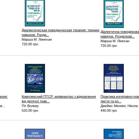
Диалектическая поведенческая терапия: тренинг
Діалектична поведінкова
навыков. Разда...
навичок. Роздаткові...
Марша М. Линехан
Марша М. Лінехан
720.00 грн.
720.00 грн.
апия:
Комплексний ПТСР: керівництво з відновлення
Практика когнітивно-пове
від дитячої трав...
листи та ро...
...
Піт Волкер
Джеймс Меннінг, Нікола
520.00 грн.
440.00 грн.