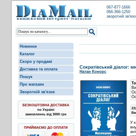
067-877-1666
066-366-1250
зворотній зв'язо
Новинки
Каталог
Скоро у продажі
Сократівський діалог: м
Доставка та оплата
Натан Конорс
Пошук
То
Про магазин
В
Зворотній зв'язок
Ос
Ос
БЕЗКОШТОВНА ДОСТАВКА
22
по Україні
Ви
замовленнь від 3000 грн
У 
вн
ПРИЙМАЄМО ДО ОПЛАТИ
ан