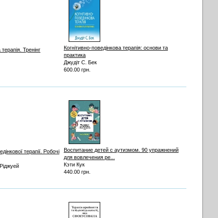
Когнітивно-поведінкова терапія: основи та
 терапія. Тренінг
практика
Джудіт С. Бек
600.00 грн.
Воспитание детей с аутизмом. 90 упражнений
дінкової терапії. Робочі
для вовлечения ре...
Кэти Кук
 Ріджуей
440.00 грн.