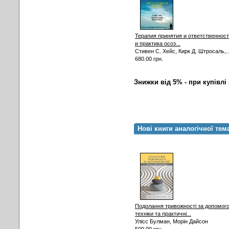
Терапия принятия и ответственнос
и практика осоз...
Стивен С. Хейс, Кирк Д. Штросаль,..
680.00 грн.
Знижки від 5% - при купівлі 
Нові книги аналогічної тем
Подолання тривожності за допомог
техніки та практичні...
Улісс Булман, Морін Дайсон