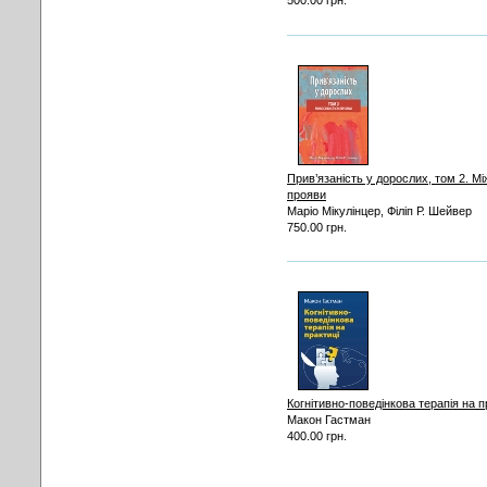
500.00 грн.
Прив’язаність у дорослих, том 2. Мі
прояви
Маріо Мікулінцер, Філіп Р. Шейвер
750.00 грн.
Когнітивно-поведінкова терапія на п
Макон Гастман
400.00 грн.