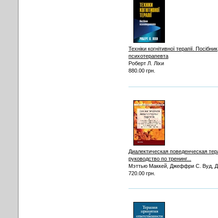
Техніки когнітивної терапії. Посібник
психотерапевта
Роберт Л. Ліхи
880.00 грн.
Диалектическая поведенческая тер
руководство по тренинг...
Мэттью Маккей, Джеффри С. Вуд, Дж
720.00 грн.