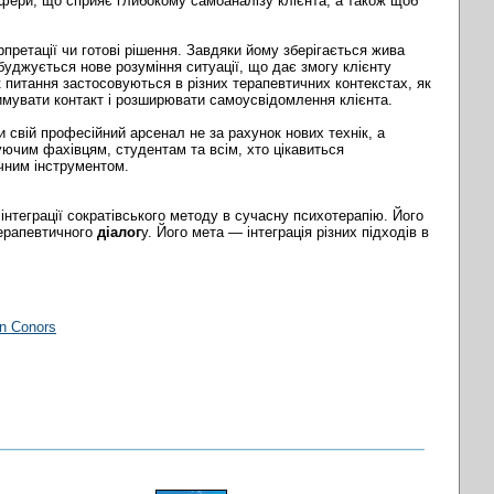
сфери, що сприяє глибокому самоаналізу клієнта, а також щоб
рпретації чи готові рішення. Завдяки йому зберігається жива
буджується нове розуміння ситуації, що дає змогу клієнту
к питання застосовуються в різних терапевтичних контекстах, як
имувати контакт і розширювати самоусвідомлення клієнта.
 свій професійний арсенал не за рахунок нових технік, а
ючим фахівцям, студентам та всім, хто цікавиться
чним інструментом.
інтеграції сократівського методу в сучасну психотерапію. Його
терапевтичного
діалог
у. Його мета — інтеграція різних підходів в
an Conors