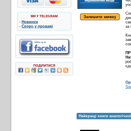
че
уо
Сок
МИ У TELEGRAM
Залишити заявку
ди
-
Новинки
са
-
Скоро у продажі
за
Кн
за
со
ПР
На
ро
ПОДІЛИТИСЯ
єд
Ор
Soc
Найкращі книги аналогічно