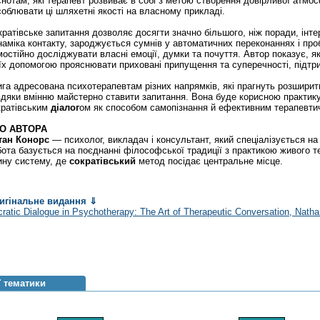
снотам, які терапевт розвиває в собі з метою створення довірливої атмо
соблювати ці шляхетні якості на власному прикладі.
ратівське запитання дозволяє досягти значно більшого, ніж поради, інте
наміка контакту, зароджується сумнів у автоматичних переконаннях і про
мостійно досліджувати власні емоції, думки та почуття. Автор показує, я
 їх допомогою прояснювати приховані припущення та суперечності, підтр
ига адресована психотерапевтам різних напрямків, які прагнуть розширити
вдяки вмінню майстерно ставити запитання. Вона буде корисною практику
кратівським
діалог
ом як способом самопізнання й ефективним терапевти
О АВТОРА
тан
Конорс
— психолог, викладач і консультант, який спеціалізується на 
бота базується на поєднанні філософської традиції з практикою живого 
ину систему, де
сократівський
метод посідає центральне місце.
игінальне видання
⇓
ratic Dialogue in Psychotherapy: The Art of Therapeutic Conversation
, Nath
ї тематики