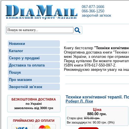
067-877-1666
066-366-1250
зворотній зв'язок
Новинки
Книгу бестселер
"Техніки когнітивн
Каталог
Оперативна доставка книги "Техніки 
межі України, з оплатою при отриман
Скоро у продажі
Перед купівлею Ви можете прочита
ISBN книги 978-617-550-097-2.
Доставка та оплата
Рекомендуємо звернути увагу на інш
Пошук
Про магазин
Зворотній зв'язок
Техніки когнітивної терапії. 
БЕЗКОШТОВНА ДОСТАВКА
Роберт Л. Ліхи
по Україні
замовленнь від 3000 грн
Ціна
880.00
грн
.
Стара ціна:
970.00 грн.
ПРИЙМАЄМО ДО ОПЛАТИ
Ви заощаджуєте: 90.00 грн. (9%)