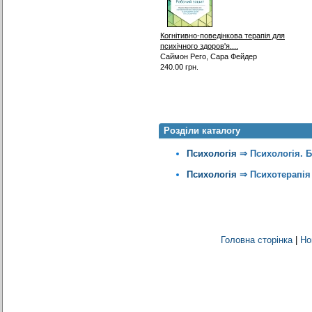
Когнітивно-поведінкова терапія для
психічного здоров'я....
Саймон Рего, Сара Фейдер
240.00 грн.
Розділи каталогу
Психологія
⇒
Психологія. 
Психологія
⇒
Психотерапія
Головна сторінка
|
Но