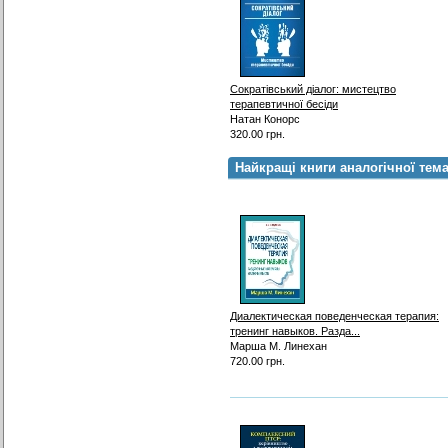
Сократівський діалог: мистецтво
терапевтичної бесіди
Натан Конорс
320.00 грн.
Найкращі книги аналогічної тем
Диалектическая поведенческая терапия:
тренинг навыков. Разда...
Марша М. Линехан
720.00 грн.