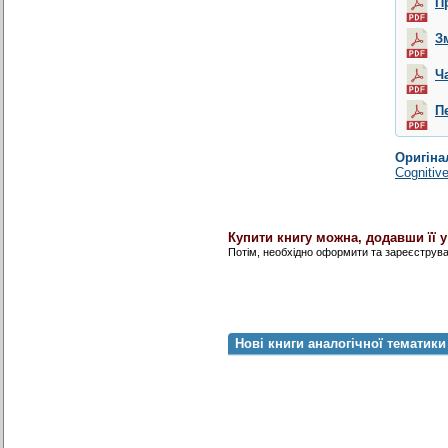
П
З
Ч
П
Оригіна
Cognitiv
Купити книгу можна, додавши її 
Потім, необхідно оформити та зареєструв
Нові книги аналогічної тематики