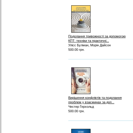
Подолання тривожності за допомогою
КПТ: техніки та практичні...
Улісс Булман, Морін Дайсон
500.00 грн.
Вирішення конфліктів та подолання
проблем у взаєминах за доп...
Честер Герхольд
500.00 грн.