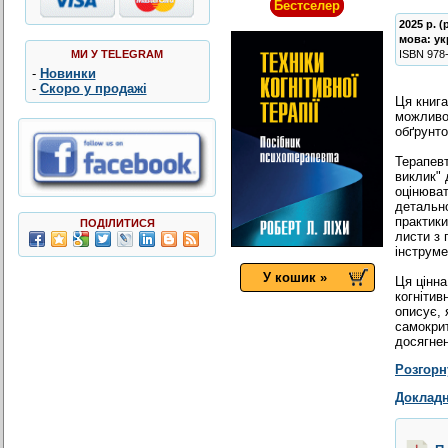
Бестселер
2025 р. 
мова:
ук
МИ У TELEGRAM
ISBN
978
-
Новинки
-
Скоро у продажі
Ця книга
можливос
обґрунто
Терапевт
виклик" 
оцінюват
детальн
практики
ПОДІЛИТИСЯ
листи з
інструме
У кошик »
Ця цiнна
когнiтив
описує, 
самокрит
досягнен
Розгорн
Докладн