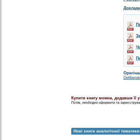
Докладн
П
З
Ч
П
Оригіна
Deliberat
Купити книгу можна, додавши її 
Потім, необхідно оформити та зареєструв
Нові книги аналогічної тематики