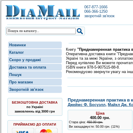
067-877-1666
066-366-1250
зворотній зв'язок
Новинки
Книгу
"Преднамеренная практика в
Каталог
Оперативна доставка книги "Преднам
Україні та за межі України, з оплат
Скоро у продажі
Перед купівлею Ви можете прочита
ISBN книги 978-5-907515-88-8.
Доставка та оплата
Рекомендуємо звернути увагу на інш
Пошук
Про магазин
Зворотній зв'язок
Преднамеренная практика в 
БЕЗКОШТОВНА ДОСТАВКА
,
Джеймс Ф. Босуэлл
Майкл Дж. К
по Україні
замовленнь від 3000 грн
Ціна
400.00
грн
.
Стара ціна:
450.00 грн.
ПРИЙМАЄМО ДО ОПЛАТИ
Ви заощаджуєте: 50.00 грн. (11%)