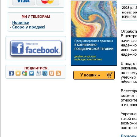
2023 р.; 
мова:
ро
МИ У TELEGRAM
ISBN
978
-
Новинки
-
Скоро у продажі
Отработ
В центре
начинаю
надежно
использ
надежно
В подго
рекомен
ПОДІЛИТИСЯ
по всем
У кошик »
учебных
обучения
Всесторо
сможет 
относит
в их рас
Упражнен
такой в
возможно
часто не
Розгорн