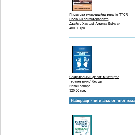
Письмова експозиційна терапія ПТСР.
Посібник психотерапевта
Джеймс Хамфрі, Аманда Брікман
400.00 грн.
Сократівський діалог: мистецтво
терапевтичної бесіди
Натан Конорс
320.00 грн.
Найкращі книги аналогічної тем