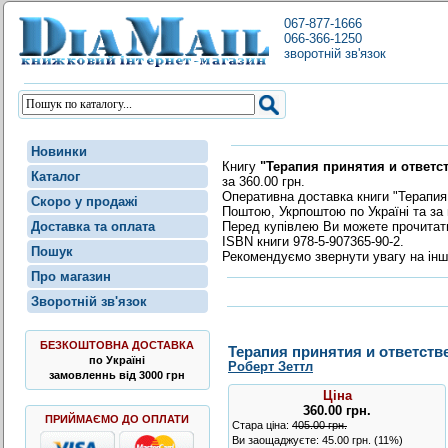
067-877-1666
066-366-1250
зворотній зв'язок
Новинки
Книгу
"Терапия принятия и ответс
Каталог
за 360.00 грн.
Оперативна доставка книги "Терапия
Скоро у продажі
Поштою, Укрпоштою по Україні та за 
Перед купівлею Ви можете прочита
Доставка та оплата
ISBN книги 978-5-907365-90-2.
Пошук
Рекомендуємо звернути увагу на інш
Про магазин
Зворотній зв'язок
БЕЗКОШТОВНА ДОСТАВКА
Терапия принятия и ответств
по Україні
Роберт Зеттл
замовленнь від 3000 грн
Ціна
360.00
грн
.
ПРИЙМАЄМО ДО ОПЛАТИ
Стара ціна:
405.00 грн.
Ви заощаджуєте: 45.00 грн. (11%)