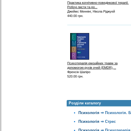
Практика когнітивно-поведінкової терапії.
Робочі листи та ро...
Джеймс Меннінг, Нікола Ріджуей
440.00 грн.
Психотерапія емоційних травм за
допомогою рухів очей (EMDR),...
Френсін Шапіро
520.00 грн.
Розділи каталогу
Психологія
⇒
Психологія. 
Психологія
⇒
Стрес
Психологія
⇒
Психотерапія