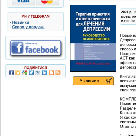
2021 р.; 
МИ У TELEGRAM
мова:
ро
ISBN
978
-
Новинки
-
Скоро у продажі
Новые н
Депресс
депресси
способ
Програм
ACT как 
эффекти
депресс
ПОДІЛИТИСЯ
Книга я
У кошик »
психиатр
выпускн
свои поз
КОМПЛЕ
Приняти
Разделе
Контакт
Я как ко
системы
Ответст
"… фант