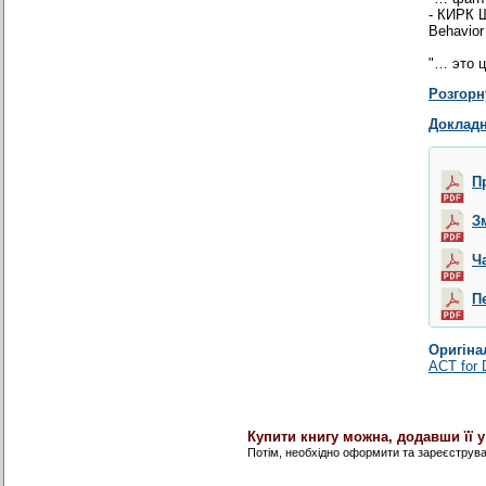
- КИРК Ш
Behavior
"… это 
Розгорн
Докладн
П
З
Ч
П
Оригіна
ACT for 
Купити книгу можна, додавши її 
Потім, необхідно оформити та зареєструв