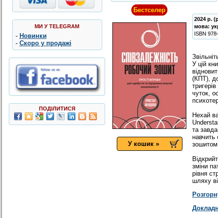
Бестселер
2024 р. 
МИ У TELEGRAM
мова:
ук
ISBN
978
-
Новинки
-
Скоро у продажі
Звiльнiт
У цій кн
відновит
(КПТ), д
тригерів
чуток, о
психотер
ПОДІЛИТИСЯ
Нехай в
Understa
та завда
навчить 
У кошик »
зошитом
Вiдкрийт
змiни па
рiвня ст
шляху в
Розгорн
Докладн