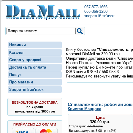
067-877-1666
066-366-1250
зворотній зв'язок
Новинки
Книгу бестселер
"Співзалежність: 
Каталог
магазині DiaMail за 320.00 грн.
Оперативна доставка книги "Співзале
Скоро у продажі
Новою Поштою, Укрпоштою по Україні
Перед купівлею Ви можете прочита
Доставка та оплата
ISBN книги 978-617-550-058-3.
Пошук
Рекомендуємо звернути увагу на інш
Про магазин
Зворотній зв'язок
БЕЗКОШТОВНА ДОСТАВКА
Співзалежність: робочий зоши
по Україні
Кристал Маццола
замовленнь від 3000 грн
Ціна
320.00
грн
.
ПРИЙМАЄМО ДО ОПЛАТИ
Стара ціна:
325.00 грн.
Ви заощаджуєте: 5.00 грн. (2%)