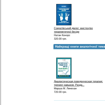
Сократівський діалог: мистецтво
терапевтичної бесіди
Натан Конорс
320.00 грн.
Найкращі книги аналогічної тем
Диалектическая поведенческая терапия:
тренинг навыков. Разда...
Марша М. Линехан
720.00 грн.