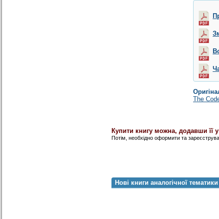
П
З
В
Ч
Оригіна
The Code
Купити книгу можна, додавши її 
Потім, необхідно оформити та зареєструв
Нові книги аналогічної тематики