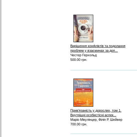
Вирішення конфліктів та подолання
проблем у взаєминах за доп...
Честер Герхольд
500.00 грн.
Прив’язаність у дорослих, том 1.
Внутрішні особистісні аспек...
Маріо Мікулінцер, Філіп Р. Шейвер
700.00 грн.