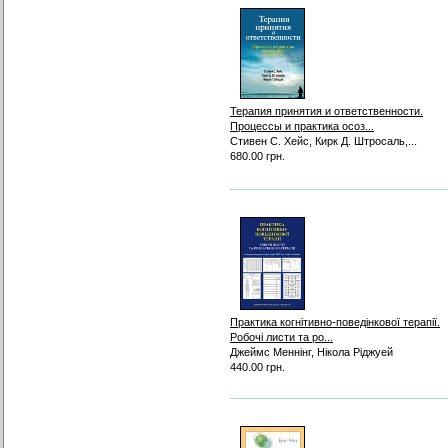
Терапия принятия и ответственности.
Процессы и практика осоз...
Стивен С. Хейс, Кирк Д. Штросаль,...
680.00 грн.
Практика когнітивно-поведінкової терапії.
Робочі листи та ро...
Джеймс Меннінг, Нікола Ріджуей
440.00 грн.