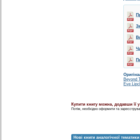
П
З
В
Ч
П
Оригіна
Beyond T
Eve Lipc
Купити книгу можна, додавши її 
Потім, необхідно оформити та зареєструв
Нові книги аналогічної тематики