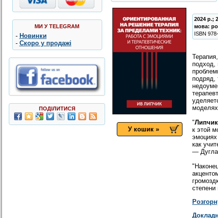
2024 р.; 
МИ У TELEGRAM
мова:
ро
ISBN
978
-
Новинки
-
Скоро у продажі
Терапия
подход,
проблем
подряд, 
недоумев
терапев
уделяет
моделях
ПОДІЛИТИСЯ
"
Липчик
У кошик »
к этой 
эмоциях
как учит
— Дугла
"Наконец
акценто
громозд
степени 
Розгорн
Докладн