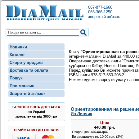
067-877-1666
066-366-1250
зворотній зв'язок
Новинки
Книгу
"Ориентированная на решени
Каталог
інтернет-магазині DiaMail за 440.00 г
Оперативна доставка книги "Ориенти
Скоро у продажі
кур'єром по Київу, Новою Поштою, Ук
Перед купівлею Ви можете прочита
Доставка та оплата
ISBN книги 978-617-550-208-2.
Пошук
Рекомендуємо звернути увагу на інш
Про магазин
Зворотній зв'язок
БЕЗКОШТОВНА ДОСТАВКА
Ориентированная на решение 
по Україні
Ив Липчик
замовленнь від 3000 грн
Ціна
440.00
грн
.
ПРИЙМАЄМО ДО ОПЛАТИ
Стара ціна:
450.00 грн.
Ви заощаджуєте: 10.00 грн. (2%)