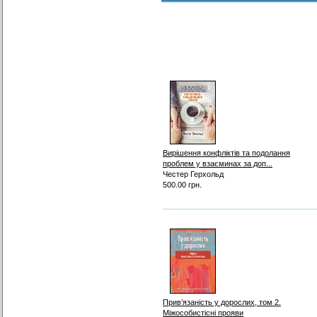
Вирішення конфліктів та подолання
проблем у взаєминах за доп...
Честер Герхольд
500.00 грн.
Прив’язаність у дорослих, том 2.
Міжособистісні прояви