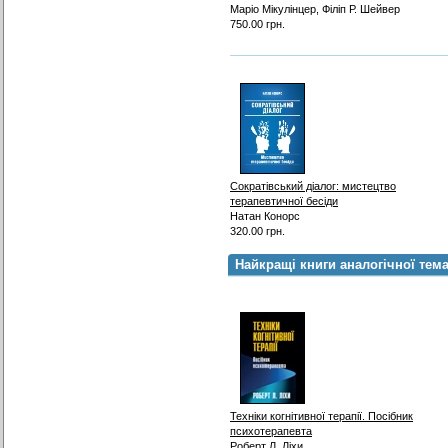
Маріо Мікулінцер, Філіп Р. Шейвер
750.00 грн.
Сократівський діалог: мистецтво
терапевтичної бесіди
Натан Конорс
320.00 грн.
Найкращі книги аналогічної тем
Техніки когнітивної терапії. Посібник
психотерапевта
Роберт Л. Ліхи