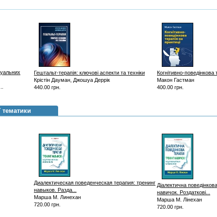
суальних
Гештальт-терапія: ключові аспекти та техніки
Когнітивно-поведінкова 
Крістін Дауман, Джошуа Деррік
Макон Гастман
..
440.00 грн.
400.00 грн.
ї тематики
Диалектическая поведенческая терапия: тренинг
Діалектична поведінкова
навыков. Разда...
навичок. Роздаткові...
Марша М. Линехан
Марша М. Лінехан
720.00 грн.
720.00 грн.