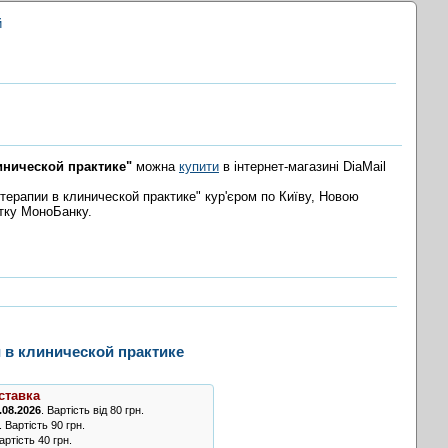
й
инической практике"
можна
купити
в інтернет-магазині DiaMail
ерапии в клинической практике" кур'єром по Київу, Новою
ртку МоноБанку.
 в клинической практике
ставка
.08.2026
. Вартість від 80 грн.
. Вартість 90 грн.
ртість 40 грн.