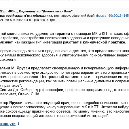
22 р.; 400 с.;
Видавництво "Диалектика - Київ"
ва:
російська
;
м`яка обкладинка
; тип паперу: офсетний білий;
формат 60х90/16 (14
BN
978-5-907458-04-8
.
Ціна
360.00
грн.
этой книге внимание уделяется
терапии
с помощью МК и КПТ в таких сфе
сстройства, расстройства психического здоровья и преступное поведени
ъясняет, как каждый тип интеграции работает в
клинической
практике
.
первую очередь эта книга предназначена для тех, кто предоставляет ко
облемами психического здоровья и употреблением психоактивных вещест
психологи.
елани
М.
Ярусси
предлагает своевременную и исчерпывающую информац
влекают в совместную экскурсию по четырем вариантам этого процесса 
ения профессионалов. Центральный элемент книги — применение интегр
актические рекомендации, как решить потенциальные дилеммы в современ
я практиков".
Синтия Дж. Осборн, д-р философии, профессор программы подготовки ко
иверситет, Огайо, США
октор
Ярусси
, сама практикующий врач, очень подробно описывает, как
дхода к психологическому консультированию: МК и КПТ. Читатели найдут
кже сокровищницу практических советов. По моему мнению, это наиболе
итывая возрастающий интерес к терапевтической интеграции".
згорнути
⇓