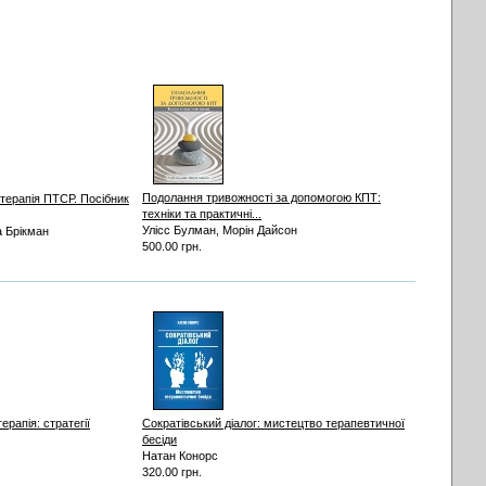
Подолання тривожності за допомогою КПТ:
терапія ПТСР. Посібник
техніки та практичні...
Улісс Булман, Морін Дайсон
 Брікман
500.00 грн.
ерапія: стратегії
Сократівський діалог: мистецтво терапевтичної
бесіди
Натан Конорс
320.00 грн.