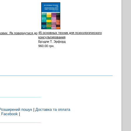
45 основных техник для психологического
кових. Як повернутися до
консультирования
Брэдли Т. Эрфорд
960.00 грн.
Розширений пошук
|
Доставка та оплата
 Facebook
|