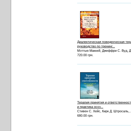
Диалектическая поведенческая тер
руководство по тренинг...
Мэттью Маккей, Джеффри С. Вуд, Дж
720.00 грн.
Терапия принятия и ответственнос
и практика осоз...
Стивен С. Хейс, Кирк Д. Штросаль,..
680.00 грн.