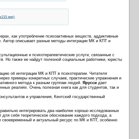
5х215 мм)
;
рах, как употребление психоактивных веществ, аддиктивные
е. Автор описывает разные методы интеграции МК и КПТ и
нсультационные и психотерапевтические услуги, связанные с
в. Но также ее найдут полезной социальные работники, юристы
ию об интеграции МК и КПТ в психотерапии. Читателя
через примеры конкретных случаев, практические упражнения и
ативного метода к разным группам людей.
Ярусси
дает
ных реалиях. Очень полезная книга как для студентов, так и
нсультантов и управления, Кентский государственный
 правильно интегрировать два наиболее хорошо исследованных
 для себя теоретическое обоснование каждого подхода, а
е своевременный и актуальный ресурс по МК и КПТ, особенно