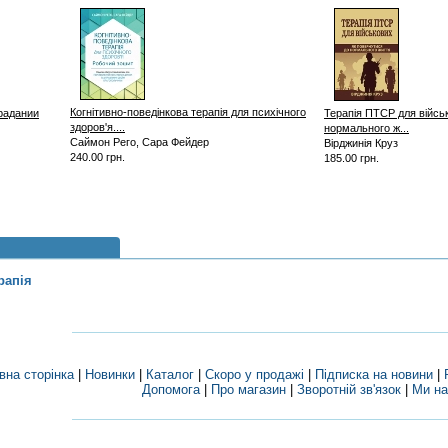
Когнітивно-поведінкова терапія для психічного
радании
Терапія ПТСР для війсь
здоров'я....
нормального ж...
Саймон Рего, Сара Фейдер
Вірджинія Круз
240.00 грн.
185.00 грн.
рапія
вна сторінка
|
Новинки
|
Каталог
|
Скоро у продажі
|
Підписка на новини
|
Допомога
|
Про магазин
|
Зворотній зв'язок
|
Ми на