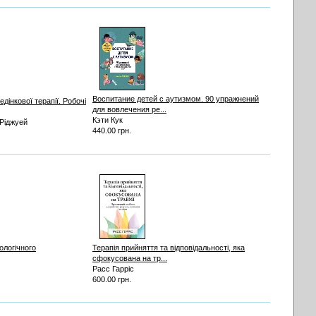
Воспитание детей с аутизмом. 90 упражнений
дінкової терапії. Робочі
для вовлечения ре...
Кэти Кук
 Ріджуей
440.00 грн.
ологічного
Терапія прийняття та відповідальності, яка
сфокусована на тр...
Расс Гарріс
600.00 грн.