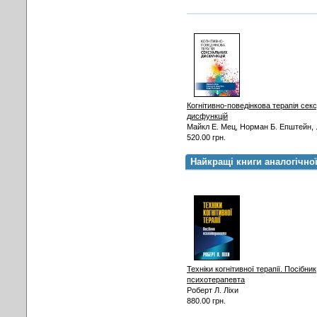
Когнітивно-поведінкова терапія сек
дисфункцій
Майкл Е. Мец, Норман Б. Епштейн, .
520.00 грн.
Найкращі книги аналогічно
Техніки когнітивної терапії. Посібник
психотерапевта
Роберт Л. Ліхи
880.00 грн.