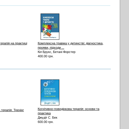
терапія на практиці
Комплексна травма у дитинстві: діагностика,
прояви, підходи ...
Кіл Брукс, Бетані Форстер
400.00 грн.
Когнітивно-поведінкова терапія: основи та
 терапія. Тренінг
практика
Джудіт С. Бек
600.00 грн.