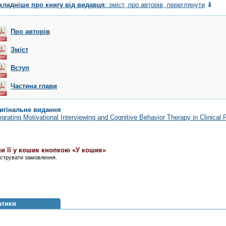
кладніше про книгу від видавця
: зміст, про авторів, переглянути
⇓
Про авторів
Зміст
Вступ
Частина глави
игінальне видання
egrating Motivational Interviewing and Cognitive Behavior Therapy in Clinical P
и її у кошик кнопкою «У кошик»
єструвати замовлення.
атики