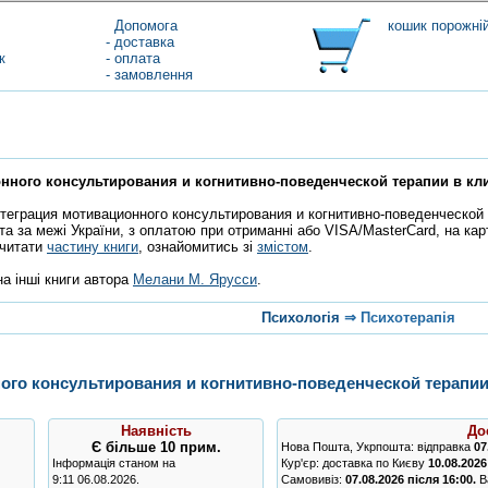
Допомога
кошик порожні
- доставка
к
- оплата
- замовлення
нного консультирования и когнитивно-поведенческой терапии в кл
теграция мотивационного консультирования и когнитивно-поведенческой т
та за межі України, з оплатою при отриманні або VISA/MasterCard, на ка
очитати
частину книги
, ознайомитись зі
змістом
.
а інші книги автора
Мелани М. Ярусси
.
Психологія
⇒
Психотерапія
ого консультирования и когнитивно-поведенческой терапии
Наявність
До
Є
більше 10 прим.
Нова Пошта, Укрпошта: відправка
07
Інформація станом на
Кур'єр: доставка по Києву
10.08.2026
9:11 06.08.2026.
Самовивіз:
07.08.2026 після 16:00.
Ва