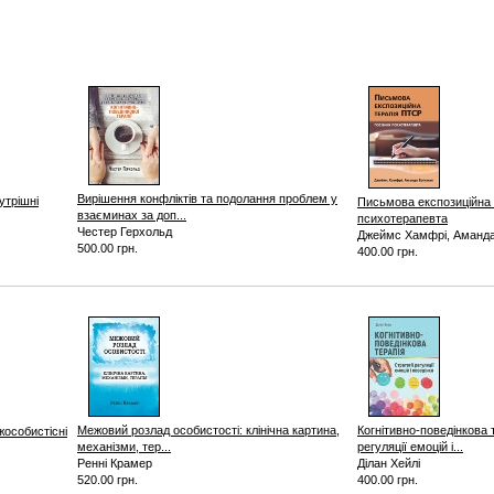
Вирішення конфліктів та подолання проблем у
утрішні
Письмова експозиційна 
взаєминах за доп...
психотерапевта
Честер Герхольд
Джеймс Хамфрі, Аманда
500.00 грн.
400.00 грн.
Межовий розлад особистості: клінічна картина,
Когнітивно-поведінкова т
жособистісні
механізми, тер...
регуляції емоцій і...
Ренні Крамер
Ділан Хейлі
520.00 грн.
400.00 грн.