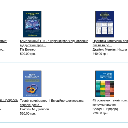
апия:
Комплексний ПТСР: керівництво з відновлення
Практика когнітивно-пове
від дитячої трав...
листи та ро...
...
Піт Волкер
Джеймс Меннінг, Нікола
520.00 грн.
440.00 грн.
ти. Процессы
45 основних технік псих
Теорія прив'язаності. Емоційно-фокусована
консультування
терапія для с...
.
Бредлі Т. Ерфорд
Сьюзан М. Джонсон
720.00 грн.
520.00 грн.