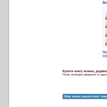
До
Ор
Int
Купити книгу можна, додавш
Потім, необхідно оформити та заре
Нові книги аналогічної тем