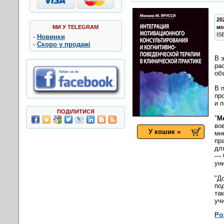
20
МИ У TELEGRAM
мо
IS
-
Новинки
-
Скоро у продажі
В 
ра
об
В 
пр
и 
ПОДІЛИТИСЯ
"
М
во
У кошик »
мн
пр
дл
— 
ун
"Д
по
та
уч
Ро