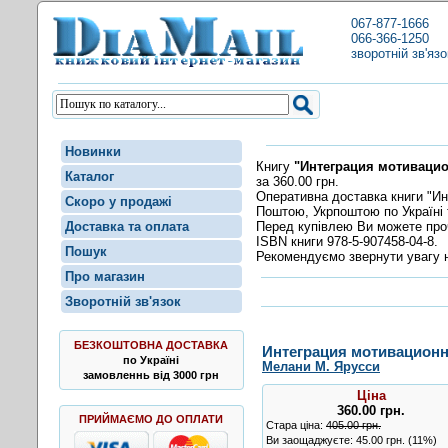
067-877-1666
066-366-1250
зворотній зв'язо
Новинки
Книгу
"Интеграция мотивацио
Каталог
за 360.00 грн.
Оперативна доставка книги "Ин
Скоро у продажі
Поштою, Укрпоштою по Україні 
Перед купівлею Ви можете пр
Доставка та оплата
ISBN книги 978-5-907458-04-8.
Пошук
Рекомендуємо звернути увагу н
Про магазин
Зворотній зв'язок
БЕЗКОШТОВНА ДОСТАВКА
Интеграция мотивационн
по Україні
Мелани М. Ярусси
замовленнь від 3000 грн
Ціна
360.00
грн
.
ПРИЙМАЄМО ДО ОПЛАТИ
Стара ціна:
405.00 грн.
Ви заощаджуєте: 45.00 грн. (11%)