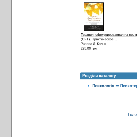
Терапия, сфокусированная на сост
(CFT). Практическое ...
Рассел Л. Кольц
225.00 грн.
Розділи каталогу
Психологія
⇒
Психоте
Голо