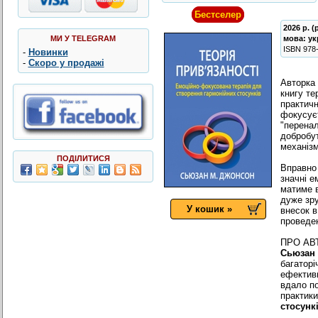
Бестселер
2026 р. 
МИ У TELEGRAM
мова:
ук
ISBN
978
-
Новинки
-
Скоро у продажі
Авторка 
книгу те
практичн
фокусуєт
"перенал
добробут
механізм
ПОДІЛИТИСЯ
Вправно 
значні е
матиме в
дуже зру
У кошик »
внесок в
проведен
ПРО АВ
Сьюзан
багаторі
ефективн
вдало по
практики
стосунк