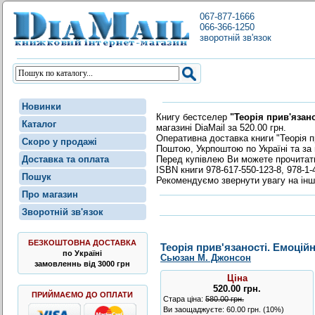
067-877-1666
066-366-1250
зворотній зв'язок
Новинки
Книгу бестселер
"Теорія прив'язан
Каталог
магазині DiaMail за 520.00 грн.
Оперативна доставка книги "Теорія п
Скоро у продажі
Поштою, Укрпоштою по Україні та за 
Перед купівлею Ви можете прочита
Доставка та оплата
ISBN книги 978-617-550-123-8, 978-1-
Пошук
Рекомендуємо звернути увагу на інш
Про магазин
Зворотній зв'язок
БЕЗКОШТОВНА ДОСТАВКА
Теорія прив'язаності. Емоцій
по Україні
Сьюзан М. Джонсон
замовленнь від 3000 грн
Ціна
520.00
грн
.
ПРИЙМАЄМО ДО ОПЛАТИ
Стара ціна:
580.00 грн.
Ви заощаджуєте: 60.00 грн. (10%)