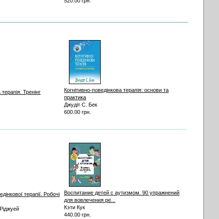
520.00 грн.
Когнітивно-поведінкова терапія: основи та
 терапія. Тренінг
практика
Джудіт С. Бек
600.00 грн.
Воспитание детей с аутизмом. 90 упражнений
дінкової терапії. Робочі
для вовлечения ре...
Кэти Кук
 Ріджуей
440.00 грн.