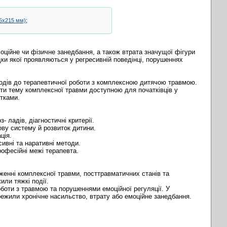
5х215 мм)
;
оційне чи фізичне занедбання, а також втрата значущої фігури
и якої проявляються у регресивній поведінці, порушеннях
ходів до терапевтичної роботи з комплексною дитячою травмою.
ити тему комплексної травми доступною для початківців у
ітками.
 ладів, діагностичні критерії.
ову систему й розвиток дитини.
ція.
сивні та наративні методи.
офесійні межі терапевта.
женні комплексної травми, посттравматичних станів та
или тяжкі події.
оботи з травмою та порушеннями емоційної регуляції. У
пережили хронічне насильство, втрату або емоційне занедбання.