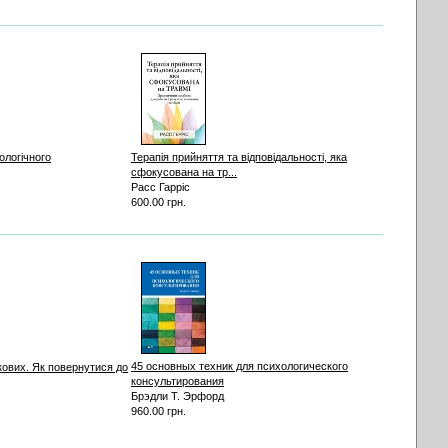
ологічного
Терапія прийняття та відповідальності, яка
сфокусована на тр...
Расс Гарріс
600.00 грн.
45 основных техник для психологического
кових. Як повернутися до
консультирования
Брэдли Т. Эрфорд
960.00 грн.