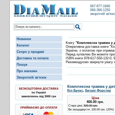
067-877-1666
066-366-1250
зворотній зв'язо
Новинки
Книгу
"Комплексна травма у д
Каталог
Оперативна доставка книги "Ком
України, з оплатою при отрима
Скоро у продажі
Перед купівлею Ви можете пр
ISBN книги 978-617-550-132-0, 9
Доставка та оплата
Рекомендуємо звернути увагу н
Пошук
Про магазин
Зворотній зв'язок
Комплексна травма у дити
БЕЗКОШТОВНА ДОСТАВКА
,
Кіл Брукс
Бетані Форстер
по Україні
замовленнь від 3000 грн
Ціна
400.00
грн
.
Стара ціна:
500.00 грн.
ПРИЙМАЄМО ДО ОПЛАТИ
Ви заощаджуєте: 100.00 грн. (20%)