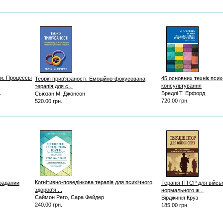
ти. Процессы
45 основних технік псих
Теорія прив'язаності. Емоційно-фокусована
консультування
терапія для с...
.
Бредлі Т. Ерфорд
Сьюзан М. Джонсон
720.00 грн.
520.00 грн.
Когнітивно-поведінкова терапія для психічного
радании
Терапія ПТСР для війсь
здоров'я....
нормального ж...
Саймон Рего, Сара Фейдер
Вірджинія Круз
240.00 грн.
185.00 грн.