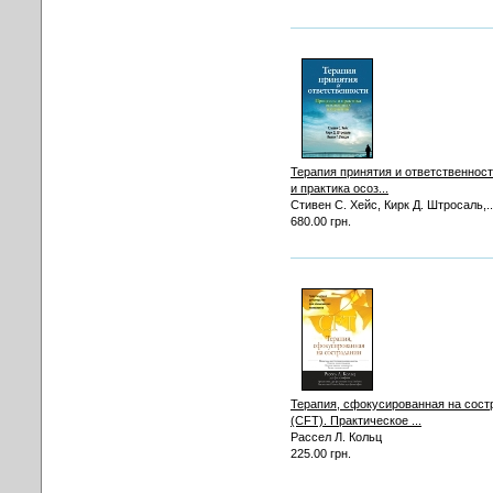
Терапия принятия и ответственнос
и практика осоз...
Стивен С. Хейс, Кирк Д. Штросаль,..
680.00 грн.
Терапия, сфокусированная на сост
(CFT). Практическое ...
Рассел Л. Кольц
225.00 грн.