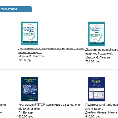
ї тематики
Диалектическая поведенческая терапия: тренинг
Діалектична поведінкова
навыков. Разда...
навичок. Роздаткові...
Марша М. Линехан
Марша М. Лінехан
720.00 грн.
720.00 грн.
апия:
Комплексний ПТСР: керівництво з відновлення
Практика когнітивно-пове
від дитячої трав...
листи та ро...
...
Піт Волкер
Джеймс Меннінг, Нікола
520.00 грн.
440.00 грн.