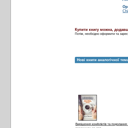
Ор
Chi
Купити книгу можна, додавш
Потім, необхідно оформити та заре
Нові книги аналогічної тем
Вирішення конфліктів та подолання