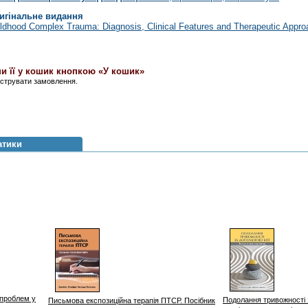
игінальне видання
ldhood Complex Trauma: Diagnosis, Clinical Features and Therapeutic Appr
и її у кошик кнопкою «У кошик»
єструвати замовлення.
атики
 проблем у
Подолання тривожності
Письмова експозиційна терапія ПТСР. Посібник