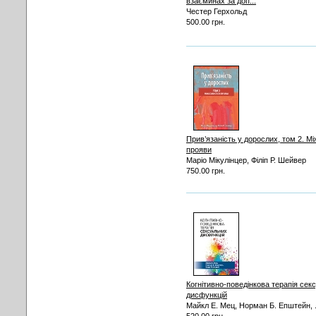
взаєминах за доп...
Честер Герхольд
500.00 грн.
Прив’язаність у дорослих, том 2. Мі
прояви
Маріо Мікулінцер, Філіп Р. Шейвер
750.00 грн.
Когнітивно-поведінкова терапія сек
дисфункцій
Майкл Е. Мец, Норман Б. Епштейн, .