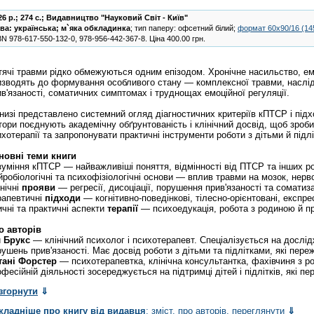
26 р.; 274 с.;
Видавництво "Науковий Світ - Київ"
ва:
українська
;
м`яка обкладинка
; тип паперу: офсетний білий;
формат 60х90/16 (14
BN
978-617-550-132-0, 978-956-442-367-8
.
Ціна
400.00
грн.
тячі травми рідко обмежуються одним епізодом. Хронічне насильство, ем
изводять до формування особливого стану — комплексної травми, наслідк
ив'язаності, соматичних симптомах і труднощах емоційної регуляції.
книзі представлено системний огляд діагностичних критеріїв кПТСР і під
тори поєднують академічну обґрунтованість і клінічний досвід, щоб зроб
хотерапії та запропонувати практичні інструменти роботи з дітьми й підл
новні теми книги
уміння кПТСР — найважливіші поняття, відмінності від ПТСР та інших роз-
йробіологічні та психофізіологічні основи — вплив травми на мозок, нерв
нічні
прояви
— регресії, дисоціації, порушення прив'язаності та соматиза
рапевтичні
підходи
— когнітивно-поведінкові, тілесно-орієнтовані, експре
ичні та практичні аспекти
терапії
— психоедукація, робота з родиною й пр
о авторів
л
Брукс
— клінічний психолог і психотерапевт. Спеціалізується на дослід
ушень прив'язаності. Має досвід роботи з дітьми та підлітками, які переж
тані
Форстер
— психотерапевтка, клінічна консультантка, фахівчиня з р
фесійній діяльності зосереджується на підтримці дітей і підлітків, які 
згорнути
⇓
кладніше про книгу від видавця
: зміст, про авторів, переглянути
⇓