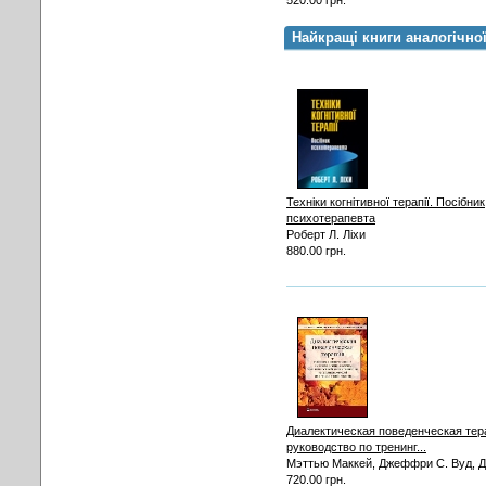
520.00 грн.
Найкращі книги аналогічно
Техніки когнітивної терапії. Посібник
психотерапевта
Роберт Л. Ліхи
880.00 грн.
Диалектическая поведенческая тер
руководство по тренинг...
Мэттью Маккей, Джеффри С. Вуд, Дж
720.00 грн.