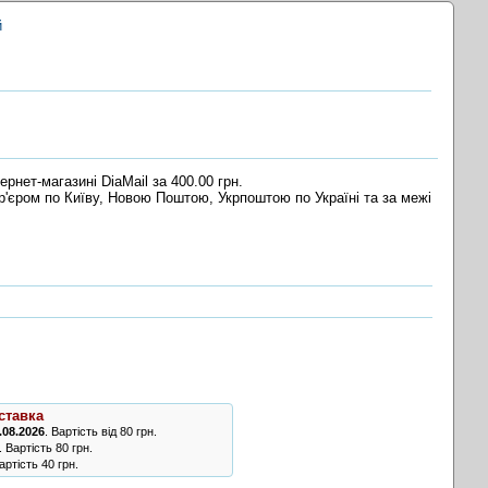
й
ернет-магазині DiaMail за 400.00 грн.
ур'єром по Київу, Новою Поштою, Укрпоштою по Україні та за межі
ставка
.08.2026
. Вартість від 80 грн.
. Вартість 80 грн.
ртість 40 грн.