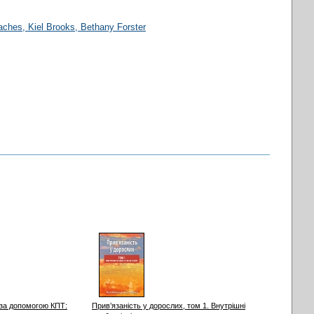
oaches
, Kiel Brooks, Bethany Forster
 за допомогою КПТ:
Прив’язаність у дорослих, том 1. Внутрішні