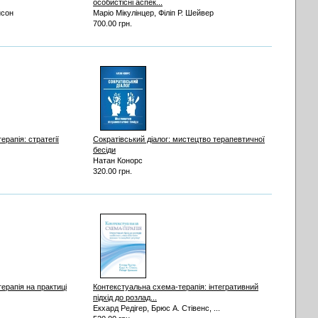
особистісні аспек...
йсон
Маріо Мікулінцер, Філіп Р. Шейвер
700.00 грн.
ерапія: стратегії
Сократівський діалог: мистецтво терапевтичної
бесіди
Натан Конорс
320.00 грн.
терапія на практиці
Контекстуальна схема-терапія: інтегративний
підхід до розлад...
Екхард Редігер, Брюс А. Стівенс, ...