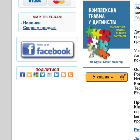
20
мо
МИ У TELEGRAM
IS
-
Новинки
-
Скоро у продажі
Ди
пр
пр
У 
Ав
пси
Ос
ПОДІЛИТИСЯ
Роз
У кошик »
Не
Клі
Те
Ет
Пр
Кі
пор
Бе
про
Ро
До