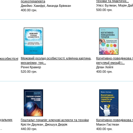
техніки та практичні...
психотерапевта
Улісс Булман, Морін Да
Джеймс Хамфрі, Аманда Брікман
500.00 грн.
400.00 грн.
Межовий розлад особистості: клінічна картина,
Когнітивно-поведінкова т
жособистісні
механізми, тер...
регуляції емоцій і...
Ренні Крамер
Ділан Хейлі
520.00 грн.
400.00 грн.
суальних
Гештальт-терапія: ключові аспекти та техніки
Когнітивно-поведінкова 
Крістін Дауман, Джошуа Деррік
Макон Гастман
..
440.00 грн.
400.00 грн.