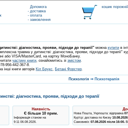
Допомога
кошик порожні
- доставка
к
- оплата
- замовлення
итинстві: діагностика, прояви, підходи до терапії"
можна
купити
в інт
плексна травма у дитинстві: діагностика, прояви, підходи до терапії" к
нні або VISA/MasterCard, на картку МоноБанку.
очитати
частину книги
, ознайомитись зі
змістом
.
78-956-442-367-8.
а інші книги авторів
Кіл Брукс
,
Бетані Форстер
.
Психологія
⇒
Психотерапія
нстві: діагностика, прояви, підходи до терапії
Наявність
До
Є
більше 10 прим.
Нова Пошта, Укрпошта: відправка
07
Інформація станом на
Кур'єр: доставка по Києву
10.08.2026
9:11 06.08.2026.
Самовивіз:
07.08.2026 після 16:00.
Ва